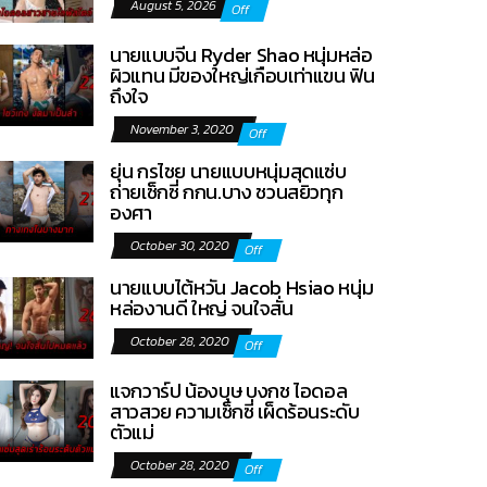
August 5, 2026
Off
นายแบบจีน Ryder Shao หนุ่มหล่อ
ผิวแทน มีของใหญ่เกือบเท่าแขน ฟิน
ถึงใจ
November 3, 2020
Off
ยุ่น กรไชย นายแบบหนุ่มสุดแซ่บ
ถ่ายเซ็กซี่ กกน.บาง ชวนสยิวทุก
องศา
October 30, 2020
Off
นายแบบไต้หวัน Jacob Hsiao หนุ่ม
หล่องานดี ใหญ่ จนใจสั่น
October 28, 2020
Off
แจกวาร์ป น้องบุษ บงกช ไอดอล
สาวสวย ความเซ็กซี่ เผ็ดร้อนระดับ
ตัวแม่
October 28, 2020
Off