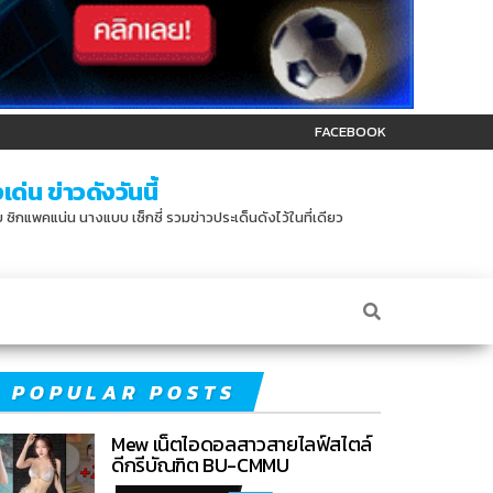
FACEBOOK
ด่น ข่าวดังวันนี้
บบ ซิกแพคแน่น นางแบบ เซ็กซี่ รวมข่าวประเด็นดังไว้ในที่เดียว
POPULAR POSTS
Mew เน็ตไอดอลสาวสายไลฟ์สไตล์
ดีกรีบัณฑิต BU-CMMU