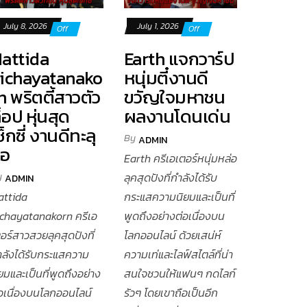
July 8, 2026
July 1, 2026
Off
Off
attida
Earth แจกวาร์ป
ichayatanako
หนุ่มตี๋งานดี
n พริตตี้สาวตัว
ขวัญใจมหาชน
็อป หุ่นสุด
ผลงานโดนเด่น
ซ็กซี่ งานดีทะลุ
By
ADMIN
จอ
Earth ครีเอเตอร์หนุ่มหล่อ
y
ลุคสุดปังที่กำลังได้รับ
ADMIN
attida
กระแสความนิยมและเป็นที่
ichayatanakorn ครีเอ
พูดถึงอย่างต่อเนื่องบน
อร์สาวสวยลุคสุดปังที่
โลกออนไลน์ ด้วยเสน่ห์
ำลังได้รับกระแสความ
ความเท่และไลฟ์สไตล์ที่น่า
ยมและเป็นที่พูดถึงอย่าง
สนใจชวนให้แฟนๆ กดไลก์
่อเนื่องบนโลกออนไลน์
รัวๆ โดยเขาถือเป็นอีก