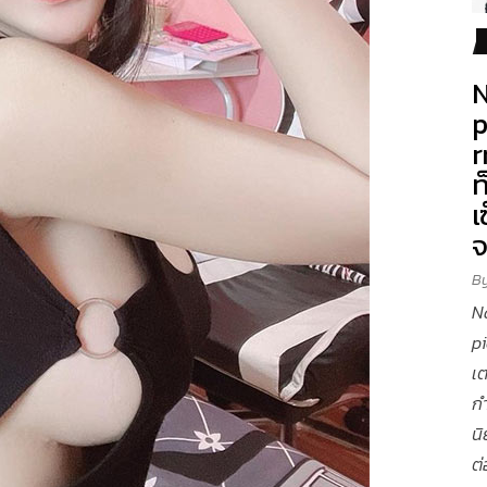
N
p
r
ท
เ
B
N
p
เต
ก
นิ
ต