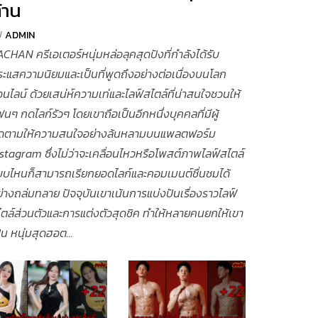
้าน
y
ADMIN
CHAN ครีเอเตอร์หนุ่มหล่อลุคสุดปังที่กำลังได้รับ
ะแสความนิยมและเป็นที่พูดถึงอย่างต่อเนื่องบนโลก
นไลน์ ด้วยเสน่ห์ความเท่และไลฟ์สไตล์ที่น่าสนใจชวนให้
นๆ กดไลก์รัวๆ โดยเขาถือเป็นอีกหนึ่งบุคคลที่มีผู้
ิดตามให้ความสนใจอย่างล้นหลามบนแพลตฟอร์ม
stagram ซึ่งไม่ว่าจะเคลื่อนไหวหรือโพสต์ภาพไลฟ์สไตล์
บบไหนก็สามารถเรียกยอดไลก์และคอมเมนต์ชื่นชมได้
่างถล่มทลาย ปัจจุบันเขาเน้นการแบ่งปันเรื่องราวไลฟ์
ตล์ส่วนตัวและการแต่งตัวสุดชิค ทำให้หลายคนยกให้เขา
็น หนุ่มสุดฮอต...