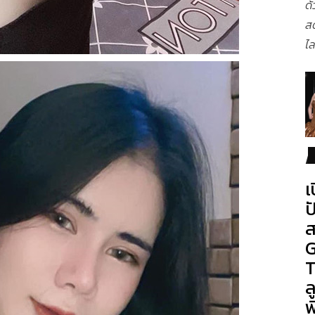
ด้
ส
ไล
เ
ป
ส
G
T
ล
พ