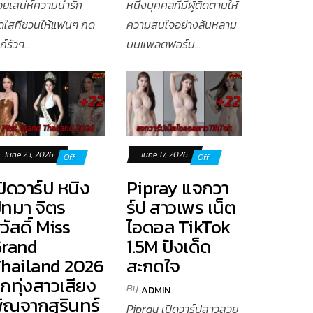
วยเสน่ห์ความน่ารัก
หนึ่งบุคคลที่มีผู้ติดตามให้
ดใสที่ชวนให้แฟนๆ กด
ความสนใจอย่างล้นหลาม
ก์รัวๆ...
บนแพลตฟอร์ม...
June 23, 2026
June 17, 2026
Off
Off
ปิดวาร์ป หนิง
Pipray แจกวา
ัทมา จิตร
ร์ป สาวเพร เน็ต
วัสดิ์ Miss
ไอดอล TikTok
rand
1.5M ปังเด็ด
hailand 2026
สะกดใจ
ูกทุ่งสาวเสียง
By
ADMIN
ิณจากสุรินทร์
Pipray เปิดวาร์ปสาวสวย