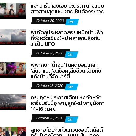
แจกวาร์ป เอิงเอย ปุณรดา นางแบบ
สาวสวยสุดแซ่บ ชายเห็นต้องระทวย
October 20, 2020
Off
พบวัตถุประหลาดลอยเหนือน่านฟ้า
ที่จังหวัดเชียงใหม่ หลายคนลือกัน
ว่าเป็น UFO
October 16, 2020
Off
พิพากษา ‘น้ำอุ่น’ ในคดีมอมเหล้า
‘ลันลาเบล’จนช็อคเสียชีวิต ร่วมกับ
แก๊งบ้านที่จัดปาร์ตี้
October 16, 2020
Off
กรมอุตุฯ ประกาศเตือน 37 จังหวัด
เตรียมรับมือ พายุลูกใหม่ พายุนังกา
14-16 ต.ค.นี้
October 16, 2020
Off
ลูกชายหัวแก้วหัวแหวนของโดนัลด์
ทรัมป์ ติดโควิท -19 แบบไม่แสดง