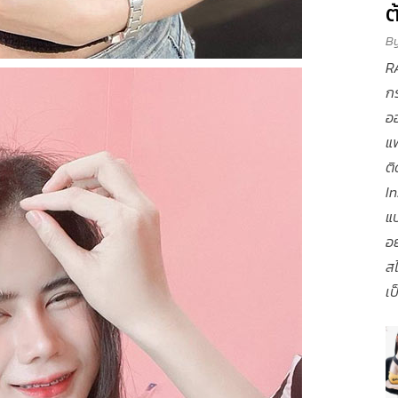
ต
B
RA
กร
ออ
แฟ
ต
In
แ
อย
สไ
เป