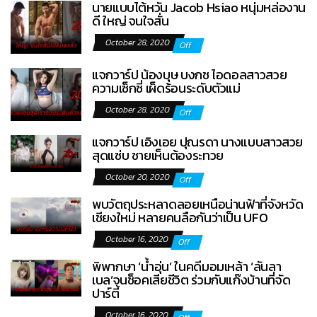
นายแบบไต้หวัน Jacob Hsiao หนุ่มหล่องาน
ดี ใหญ่ จนใจสั่น
October 28, 2020
Off
แจกวาร์ป น้องบุษ บงกช ไอดอลสาวสวย
ความเซ็กซี่ เผ็ดร้อนระดับตัวแม่
October 28, 2020
Off
แจกวาร์ป เอิงเอย ปุณรดา นางแบบสาวสวย
สุดแซ่บ ชายเห็นต้องระทวย
October 20, 2020
Off
พบวัตถุประหลาดลอยเหนือน่านฟ้าที่จังหวัด
เชียงใหม่ หลายคนลือกันว่าเป็น UFO
October 16, 2020
Off
พิพากษา ‘น้ำอุ่น’ ในคดีมอมเหล้า ‘ลันลา
เบล’จนช็อคเสียชีวิต ร่วมกับแก๊งบ้านที่จัด
ปาร์ตี้
October 16, 2020