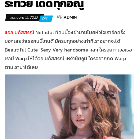
ระทวย เด็ดทุกอณู
By
ADMIN
January 13, 2023
Off
แอล ปภัสสรณ์
Net idol
ที่คนนี้จะเข้ามาขโมยหัวใจเราอีกครั้ง
บอกเลยว่าเธอคนนี้งานดี มีครบทุกอย่างเท่าที่เราอยากจะได้
Beautiful Cute
Sexy
Very handsome
ฯลฯ ใครอยากเจอเธอ
เรามี
Warp
ให้ได้วย ปภัสสรณ์ เหง้าชัยภูมิ ใครอยากกด
Warp
ตามเรามาได้เลย