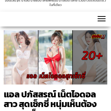
ออนไลน์ pc น่าเล่น นายแบบ ซิกแพคแน่น นางแบบ เซ็กซี่ รวมข่าวประเด็นดังไว้
ในที่เดียว
v
i
g
a
t
i
o
n
แอล ปภัสสรณ์ เน็ตไอดอล
สาว สุดเซ็กซี่ หนุ่มเห็นต้อง