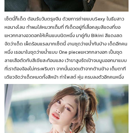
เซ็ตนี้ก็เด็ด ต้อนรับวันตรุษจีน ด้วยการถ่ายแบบ
Sexy
ในธีมสาว
หอนางโลม ทำผมใส่หมวกเต็มที่ ทีเด็ดอยู่ที่เสื้อคลุมสีแดงที่ขอ
แหวกกลางอวดอกให้เห็นแบบนิดหนึ่ง มาคู่กับ
Bikini
สีแดงสด
จัดว่าเด็ด เผ็ดร้อนแรงมากเซ็ตนี้ งานชุดว่ายน้ำกันบ้าง เด็ดอีกคน
หนึ่ง เธอมาในชุดว่ายน้ำแบบ
One piece
แหวกกลางอก เป็นชุด
ลายเสือตัดกับสีเขียสะท้อนแสง เว้าขาสูงรัดเป้าจนนูนออกมาแบบ
ที่เราต้องจ้องไม่กระพริบตา จากนั้นอวดเต้าจากด้านข้าง เต็มตาที
เดียวจัดว่าเด็ดหมดทั้งสีหน้า ท่าโพสต์ หุ่น ครบลงตัวอีกคนหนึ่ง