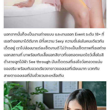
นอกจากนั้นก็จะเป็นงานถ่ายแบบ และงานออก Event ระดับ 18+ ที่
เธอทำออกมาได้ดีมาก มีทั้งความ
Sexy
ความขี้เล่นในคนเดียวกัน
เด็ดอยู่ เราไปส่องมาแต่ละเซ็ตงานดี ไม่ว่าจะเป็นเซ็ตภาพที่เธอถ่าย
นอกสถานที่ มาพร้อมกับเสื้อนอกสีขาวที่ขอถอดหมดโชว์เสื้อในสี
ดำลายลูกไม้ผ้า
See through
มันเด็ดตรงที่เธอโชว์อกอวดแน่น
ของจริง พร้อมกับอวดเรียวขาขาวของเธอที่เนียนมาก บวกกับ
สายตาของเธอที่มันยั่วยวนซะเหลือเกิน