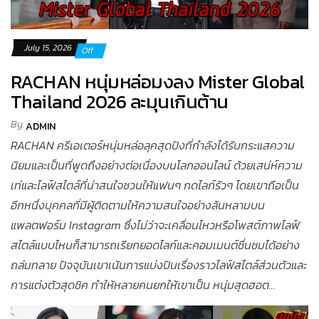
July 15, 2026
Off
RACHAN หนุ่มหล่อมงลง Mister Global
Thailand 2026 ละมุนเกินต้าน
By
ADMIN
RACHAN ครีเอเตอร์หนุ่มหล่อลุคสุดปังที่กำลังได้รับกระแสความ
นิยมและเป็นที่พูดถึงอย่างต่อเนื่องบนโลกออนไลน์ ด้วยเสน่ห์ความ
เท่และไลฟ์สไตล์ที่น่าสนใจชวนให้แฟนๆ กดไลก์รัวๆ โดยเขาถือเป็น
อีกหนึ่งบุคคลที่มีผู้ติดตามให้ความสนใจอย่างล้นหลามบน
แพลตฟอร์ม Instagram ซึ่งไม่ว่าจะเคลื่อนไหวหรือโพสต์ภาพไลฟ์
สไตล์แบบไหนก็สามารถเรียกยอดไลก์และคอมเมนต์ชื่นชมได้อย่าง
ถล่มทลาย ปัจจุบันเขาเน้นการแบ่งปันเรื่องราวไลฟ์สไตล์ส่วนตัวและ
การแต่งตัวสุดชิค ทำให้หลายคนยกให้เขาเป็น หนุ่มสุดฮอต...