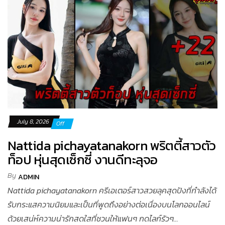
July 8, 2026
Off
Nattida pichayatanakorn พริตตี้สาวตัว
ท็อป หุ่นสุดเซ็กซี่ งานดีทะลุจอ
By
ADMIN
Nattida pichayatanakorn ครีเอเตอร์สาวสวยลุคสุดปังที่กำลังได้
รับกระแสความนิยมและเป็นที่พูดถึงอย่างต่อเนื่องบนโลกออนไลน์
ด้วยเสน่ห์ความน่ารักสดใสที่ชวนให้แฟนๆ กดไลก์รัวๆ...