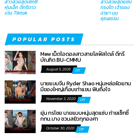
สาวสวยสุดเซ็กซี่
สาวสวยสุดแซ่บ
หุ่นเอ็ก ดีกรีดาว
ทรงโต เจ้าของ
เด่น Tiktok
ฉายา นม
คุณธรรม
POPULAR POSTS
Mew เน็ตไอดอลสาวสายไลฟ์สไตล์ ดีกรี
บัณฑิต BU-CMMU
August 5, 2026
Off
นายแบบจีน Ryder Shao หนุ่มหล่อผิวแทน
มีของใหญ่เกือบเท่าแขน ฟินถึงใจ
November 3, 2020
Off
ยุ่น กรไชย นายแบบหนุ่มสุดแซ่บ ถ่ายเซ็กซี่
กกน.บาง ชวนสยิวทุกองศา
October 30, 2020
Off