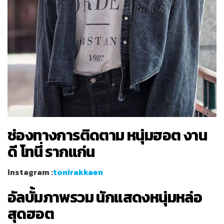
ช่องทางการติดตาม หนุ่มฮอต งาน
ดี โทนี่ รากแก่น
Instagram :
tonirakkaen
อัลบั้มภาพรวม นักแสดงหนุ่มหล่อ
สุดฮอต