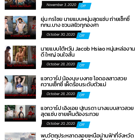
November 3, 2020
Off
ยุ่น กรไชย นายแบบหนุ่มสุดแซ่บ ถ่ายเซ็กซี่
กกน.บาง ชวนสยิวทุกองศา
October 30, 2020
Off
นายแบบไต้หวัน Jacob Hsiao หนุ่มหล่องาน
ดี ใหญ่ จนใจสั่น
October 28, 2020
Off
แจกวาร์ป น้องบุษ บงกช ไอดอลสาวสวย
ความเซ็กซี่ เผ็ดร้อนระดับตัวแม่
October 28, 2020
Off
แจกวาร์ป เอิงเอย ปุณรดา นางแบบสาวสวย
สุดแซ่บ ชายเห็นต้องระทวย
October 20, 2020
Off
พบวัตถุประหลาดลอยเหนือน่านฟ้าที่จังหวัด