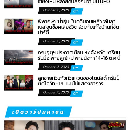
เชียงใหม่ หลายคนลือกันว่าเป็น UFO
October 16, 2020
Off
พิพากษา ‘น้ำอุ่น’ ในคดีมอมเหล้า ‘ลันลา
เบล’จนช็อคเสียชีวิต ร่วมกับแก๊งบ้านที่จัด
ปาร์ตี้
October 16, 2020
Off
กรมอุตุฯ ประกาศเตือน 37 จังหวัด เตรียม
รับมือ พายุลูกใหม่ พายุนังกา 14-16 ต.ค.นี้
October 16, 2020
Off
ลูกชายหัวแก้วหัวแหวนของโดนัลด์ ทรัมป์
ติดโควิท -19 แบบไม่แสดงอาการ
October 16, 2020
Off
เปิดวาร์ปมหาชน