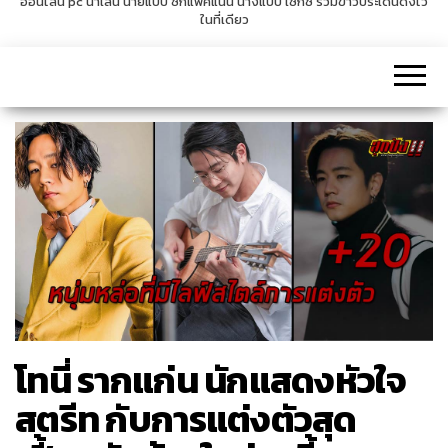
ออนไลน์ pc น่าเล่น นายแบบ ซิกแพคแน่น นางแบบ เซ็กซี่ รวมข่าวประเด็นดังไว้
ในที่เดียว
v
i
g
a
t
i
o
n
โทนี่ รากแก่น นักแสดงหัวใจ
สตรีท กับการแต่งตัวสุด