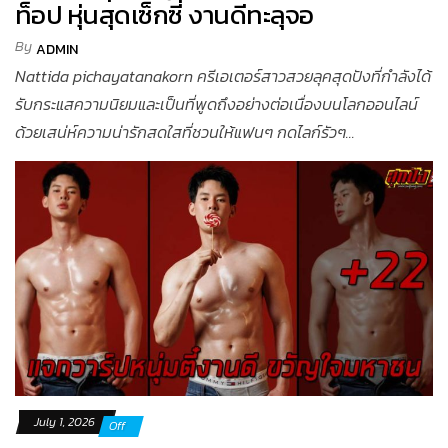
ท็อป หุ่นสุดเซ็กซี่ งานดีทะลุจอ
By
ADMIN
Nattida pichayatanakorn ครีเอเตอร์สาวสวยลุคสุดปังที่กำลังได้
รับกระแสความนิยมและเป็นที่พูดถึงอย่างต่อเนื่องบนโลกออนไลน์
ด้วยเสน่ห์ความน่ารักสดใสที่ชวนให้แฟนๆ กดไลก์รัวๆ...
July 1, 2026
Off