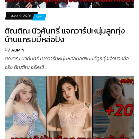
June 9, 2026
Off
ติณติณ นิวคันทรี่ แจกวาร์ปหนุ่มลูกทุ่ง
บ้านแกรมมี่หล่อปัง
By
ADMIN
ติณติณ นิวคันทรี่ เปิดวาร์ปหนุ่มหล่อบอยแบนด์ลูกทุ่งเจ้าของชื่อ
จริง ติณติณ จรัสรวี...