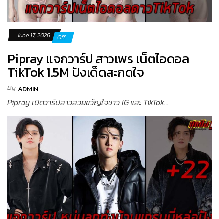
June 17, 2026
Off
Pipray แจกวาร์ป สาวเพร เน็ตไอดอล
TikTok 1.5M ปังเด็ดสะกดใจ
By
ADMIN
Pipray เปิดวาร์ปสาวสวยขวัญใจชาว IG และ TikTok...