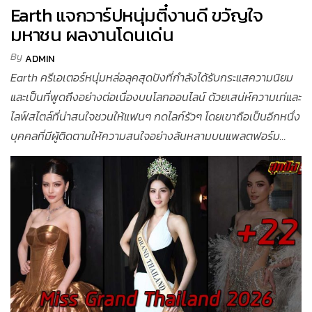
Earth แจกวาร์ปหนุ่มตี๋งานดี ขวัญใจ
มหาชน ผลงานโดนเด่น
By
ADMIN
Earth ครีเอเตอร์หนุ่มหล่อลุคสุดปังที่กำลังได้รับกระแสความนิยม
และเป็นที่พูดถึงอย่างต่อเนื่องบนโลกออนไลน์ ด้วยเสน่ห์ความเท่และ
ไลฟ์สไตล์ที่น่าสนใจชวนให้แฟนๆ กดไลก์รัวๆ โดยเขาถือเป็นอีกหนึ่ง
บุคคลที่มีผู้ติดตามให้ความสนใจอย่างล้นหลามบนแพลตฟอร์ม...