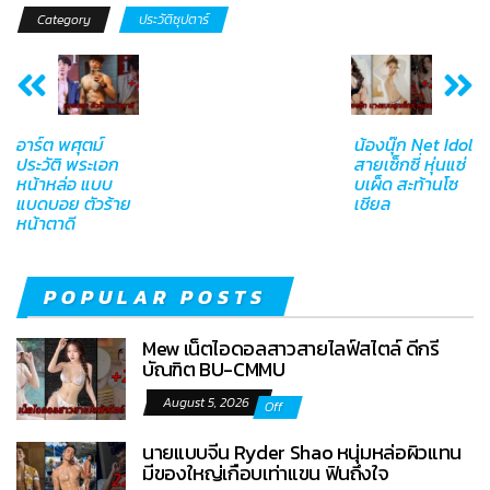
Category
ประวัติซุปตาร์
อาร์ต พศุตม์
น้องนุ๊ก Net Idol
ประวัติ พระเอก
สายเซ็กซี่ หุ่นแซ่
หน้าหล่อ แบบ
บเผ็ด สะท้านโซ
แบดบอย ตัวร้าย
เชียล
หน้าตาดี
POPULAR POSTS
Mew เน็ตไอดอลสาวสายไลฟ์สไตล์ ดีกรี
บัณฑิต BU-CMMU
August 5, 2026
Off
นายแบบจีน Ryder Shao หนุ่มหล่อผิวแทน
มีของใหญ่เกือบเท่าแขน ฟินถึงใจ