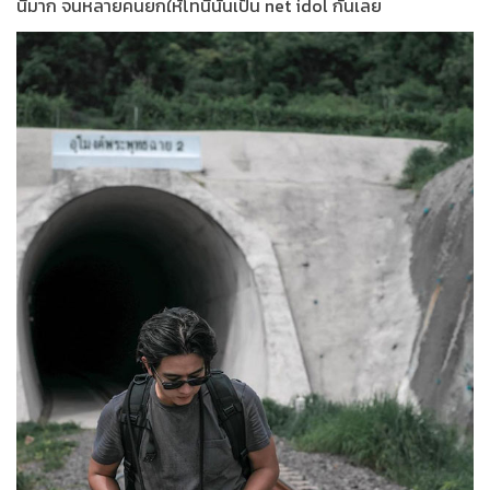
นี้มาก จนหลายคนยกให้โทนี่นั้นเป็น net idol กันเลย