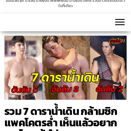
ออนไลน์ pc น่าเล่น นายแบบ ซิกแพคแน่น นางแบบ เซ็กซี่ รวมข่าวประเด็นดังไว้
ในที่เดียว
v
i
g
a
t
i
o
n
รวม 7 ดาราน้ำเดิน กล้ามซิก
แพคโคตรล่ำ เห็นแล้วอยาก