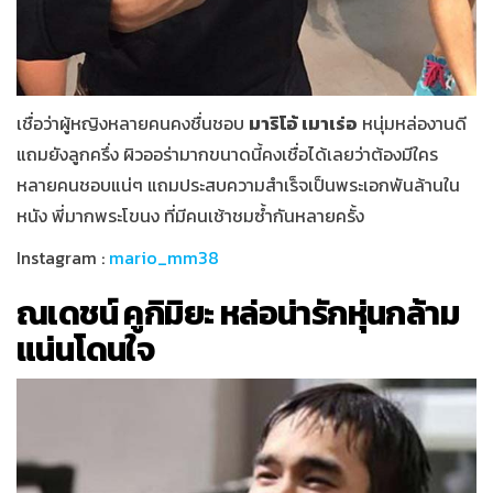
เชื่อว่าผู้หญิงหลายคนคงชื่นชอบ
มาริโอ้ เมาเร่อ
หนุ่มหล่องานดี
แถมยังลูกครึ่ง ผิวออร่ามากขนาดนี้คงเชื่อได้เลยว่าต้องมีใคร
หลายคนชอบแน่ๆ แถมประสบความสำเร็จเป็นพระเอกพันล้านใน
หนัง พี่มากพระโขนง ที่มีคนเช้าชมซ้ำกันหลายครั้ง
Instagram :
mario_mm38
ณเดชน์ คูกิมิยะ หล่อน่ารักหุ่นกล้าม
แน่นโดนใจ