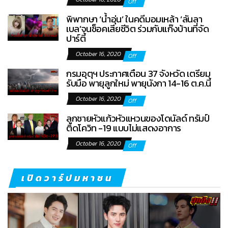
Off
พิพากษา ‘น้ำอุ่น’ ในคดีมอมเหล้า ‘ลันลา
เบล’จนช็อคเสียชีวิต ร่วมกับแก๊งบ้านที่จัด
ปาร์ตี้
October 16, 2020
Off
กรมอุตุฯ ประกาศเตือน 37 จังหวัด เตรียม
รับมือ พายุลูกใหม่ พายุนังกา 14-16 ต.ค.นี้
October 16, 2020
Off
ลูกชายหัวแก้วหัวแหวนของโดนัลด์ ทรัมป์
ติดโควิท -19 แบบไม่แสดงอาการ
October 16, 2020
Off
เปิดวาร์ปมหาชน