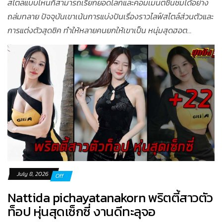
สไตล์แบบไหนก็สามารถเรียกยอดไลก์และคอมเมนต์ชื่นชมได้อย่าง
ถล่มทลาย ปัจจุบันเขาเน้นการแบ่งปันเรื่องราวไลฟ์สไตล์ส่วนตัวและ
การแต่งตัวสุดชิค ทำให้หลายคนยกให้เขาเป็น หนุ่มสุดฮอต...
July 8, 2026
Off
Nattida pichayatanakorn พริตตี้สาวตัว
ท็อป หุ่นสุดเซ็กซี่ งานดีทะลุจอ