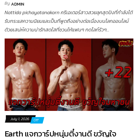
By
ADMIN
Nattida pichayatanakorn ครีเอเตอร์สาวสวยลุคสุดปังที่กำลังได้
รับกระแสความนิยมและเป็นที่พูดถึงอย่างต่อเนื่องบนโลกออนไลน์
ด้วยเสน่ห์ความน่ารักสดใสที่ชวนให้แฟนๆ กดไลก์รัวๆ...
July 1, 2026
Off
Earth แจกวาร์ปหนุ่มตี๋งานดี ขวัญใจ