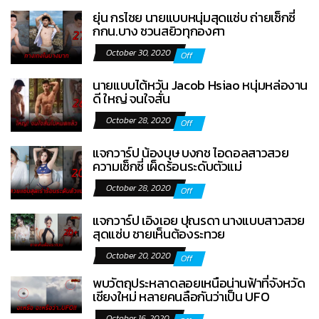
ยุ่น กรไชย นายแบบหนุ่มสุดแซ่บ ถ่ายเซ็กซี่
กกน.บาง ชวนสยิวทุกองศา
October 30, 2020
Off
นายแบบไต้หวัน Jacob Hsiao หนุ่มหล่องาน
ดี ใหญ่ จนใจสั่น
October 28, 2020
Off
แจกวาร์ป น้องบุษ บงกช ไอดอลสาวสวย
ความเซ็กซี่ เผ็ดร้อนระดับตัวแม่
October 28, 2020
Off
แจกวาร์ป เอิงเอย ปุณรดา นางแบบสาวสวย
สุดแซ่บ ชายเห็นต้องระทวย
October 20, 2020
Off
พบวัตถุประหลาดลอยเหนือน่านฟ้าที่จังหวัด
เชียงใหม่ หลายคนลือกันว่าเป็น UFO
October 16, 2020