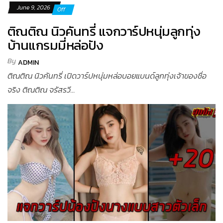
June 9, 2026
Off
ติณติณ นิวคันทรี่ แจกวาร์ปหนุ่มลูกทุ่ง
บ้านแกรมมี่หล่อปัง
By
ADMIN
ติณติณ นิวคันทรี่ เปิดวาร์ปหนุ่มหล่อบอยแบนด์ลูกทุ่งเจ้าของชื่อ
จริง ติณติณ จรัสรวี...