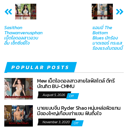
Sasithon
แอมมี่ The
Thawanvenusphan
Bottom
เน็ตไอดอลสาวอวบ
Blues นักร้อง
อึ๋ม เซ็กซี่ขยี้ใจ
มาดเซอร์ กระแส
ร้องแรงในตอนนี้
POPULAR POSTS
Mew เน็ตไอดอลสาวสายไลฟ์สไตล์ ดีกรี
บัณฑิต BU-CMMU
August 5, 2026
Off
นายแบบจีน Ryder Shao หนุ่มหล่อผิวแทน
มีของใหญ่เกือบเท่าแขน ฟินถึงใจ
November 3, 2020
Off