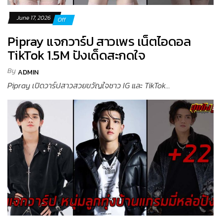
June 17, 2026
Off
Pipray แจกวาร์ป สาวเพร เน็ตไอดอล
TikTok 1.5M ปังเด็ดสะกดใจ
By
ADMIN
Pipray เปิดวาร์ปสาวสวยขวัญใจชาว IG และ TikTok...