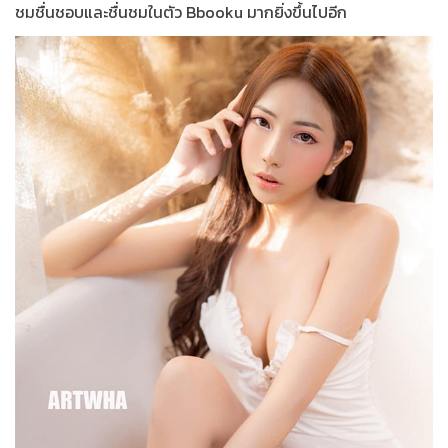
ชมชื่นชอบและชื่นชมในตัว Bbooku มากยิ่งขึ้นไปอีก