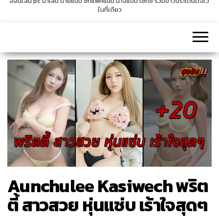
ออนไลน์ pc น่าเล่น นายแบบ ซิกแพคแน่น นางแบบ เซ็กซี่ รวมข่าวประเด็นดังไว้
ในที่เดียว
v
i
g
a
t
i
o
n
Aunchulee Kasiwech พริต
ตี้ สาวสวย หุ่นแซ่บ เร้าใจสุดๆ