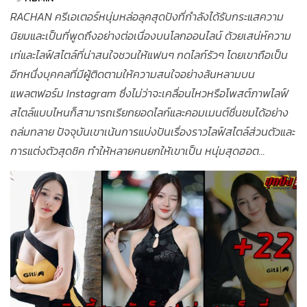
RACHAN ครีเอเตอร์หนุ่มหล่อลุคสุดปังที่กำลังได้รับกระแสความ
นิยมและเป็นที่พูดถึงอย่างต่อเนื่องบนโลกออนไลน์ ด้วยเสน่ห์ความ
เท่และไลฟ์สไตล์ที่น่าสนใจชวนให้แฟนๆ กดไลก์รัวๆ โดยเขาถือเป็น
อีกหนึ่งบุคคลที่มีผู้ติดตามให้ความสนใจอย่างล้นหลามบน
แพลตฟอร์ม Instagram ซึ่งไม่ว่าจะเคลื่อนไหวหรือโพสต์ภาพไลฟ์
สไตล์แบบไหนก็สามารถเรียกยอดไลก์และคอมเมนต์ชื่นชมได้อย่าง
ถล่มทลาย ปัจจุบันเขาเน้นการแบ่งปันเรื่องราวไลฟ์สไตล์ส่วนตัวและ
การแต่งตัวสุดชิค ทำให้หลายคนยกให้เขาเป็น หนุ่มสุดฮอต...