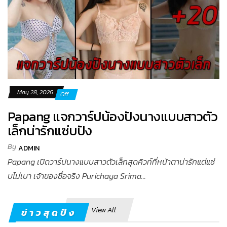
May 28, 2026
Off
Papang แจกวาร์ปน้องปังนางแบบสาวตัว
เล็กน่ารักแซ่บปัง
By
ADMIN
Papang เปิดวาร์ปนางแบบสาวตัวเล็กสุดคิวท์ที่หน้าตาน่ารักแต่แซ่
บไม่เบา เจ้าของชื่อจริง Purichaya Srima...
View All
ข่าวสุดปัง