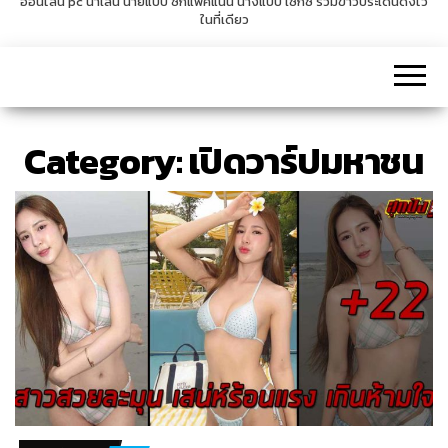
ออนไลน์ pc น่าเล่น นายแบบ ซิกแพคแน่น นางแบบ เซ็กซี่ รวมข่าวประเด็นดังไว้
ในที่เดียว
v
i
g
a
t
Category:
เปิดวาร์ปมหาชน
i
o
n