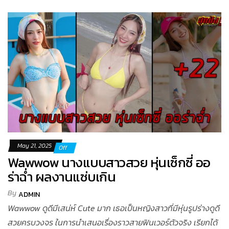
May 21, 2025
Off
Wawwow นางแบบสาวสวย หุ่นเซ็กซี่ ออ
ร่าฉ่ำ ผลงานแซ่บเกิน
By
ADMIN
Wawwow ดูดีมีเสน่ห์ Cute มาก เธอเป็นหญิงสาวที่มีหุ่นรูปร่างดูดี
สวยครบวงจร ในการนำเสนอเรื่องราวสายฟินเวอร์ตัวจริง เรียกได้