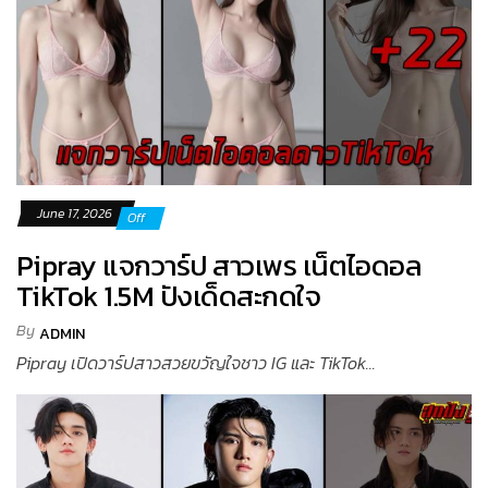
June 17, 2026
Off
Pipray แจกวาร์ป สาวเพร เน็ตไอดอล
TikTok 1.5M ปังเด็ดสะกดใจ
By
ADMIN
Pipray เปิดวาร์ปสาวสวยขวัญใจชาว IG และ TikTok...