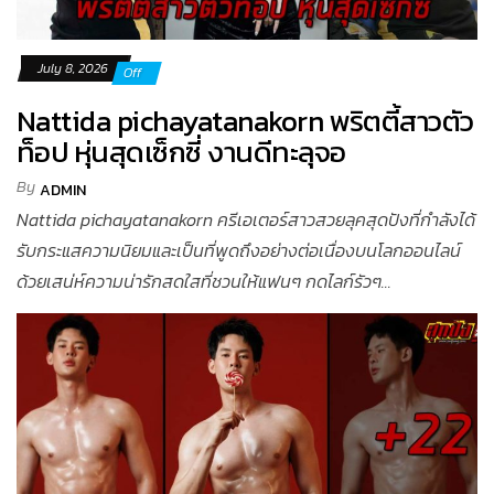
July 8, 2026
Off
Nattida pichayatanakorn พริตตี้สาวตัว
ท็อป หุ่นสุดเซ็กซี่ งานดีทะลุจอ
By
ADMIN
Nattida pichayatanakorn ครีเอเตอร์สาวสวยลุคสุดปังที่กำลังได้
รับกระแสความนิยมและเป็นที่พูดถึงอย่างต่อเนื่องบนโลกออนไลน์
ด้วยเสน่ห์ความน่ารักสดใสที่ชวนให้แฟนๆ กดไลก์รัวๆ...