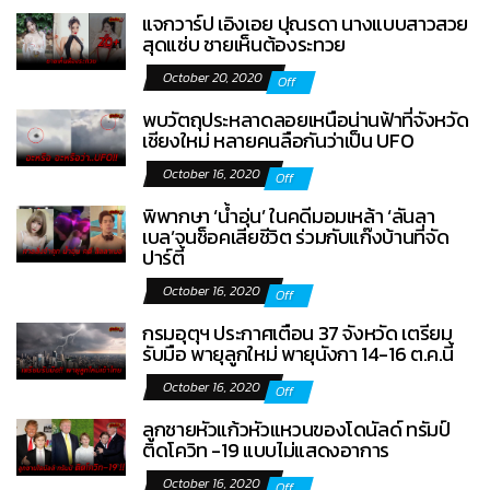
แจกวาร์ป เอิงเอย ปุณรดา นางแบบสาวสวย
สุดแซ่บ ชายเห็นต้องระทวย
October 20, 2020
Off
พบวัตถุประหลาดลอยเหนือน่านฟ้าที่จังหวัด
เชียงใหม่ หลายคนลือกันว่าเป็น UFO
October 16, 2020
Off
พิพากษา ‘น้ำอุ่น’ ในคดีมอมเหล้า ‘ลันลา
เบล’จนช็อคเสียชีวิต ร่วมกับแก๊งบ้านที่จัด
ปาร์ตี้
October 16, 2020
Off
กรมอุตุฯ ประกาศเตือน 37 จังหวัด เตรียม
รับมือ พายุลูกใหม่ พายุนังกา 14-16 ต.ค.นี้
October 16, 2020
Off
ลูกชายหัวแก้วหัวแหวนของโดนัลด์ ทรัมป์
ติดโควิท -19 แบบไม่แสดงอาการ
October 16, 2020
Off