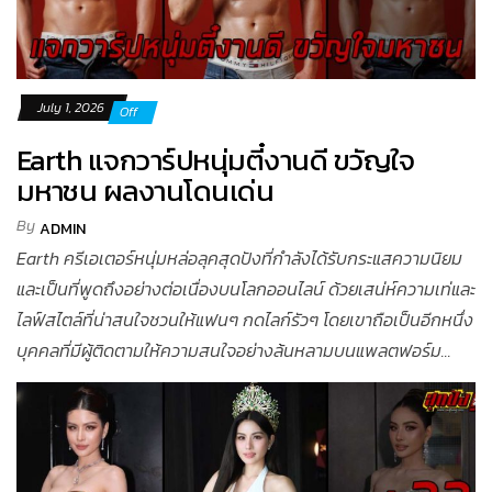
July 1, 2026
Off
Earth แจกวาร์ปหนุ่มตี๋งานดี ขวัญใจ
มหาชน ผลงานโดนเด่น
By
ADMIN
Earth ครีเอเตอร์หนุ่มหล่อลุคสุดปังที่กำลังได้รับกระแสความนิยม
และเป็นที่พูดถึงอย่างต่อเนื่องบนโลกออนไลน์ ด้วยเสน่ห์ความเท่และ
ไลฟ์สไตล์ที่น่าสนใจชวนให้แฟนๆ กดไลก์รัวๆ โดยเขาถือเป็นอีกหนึ่ง
บุคคลที่มีผู้ติดตามให้ความสนใจอย่างล้นหลามบนแพลตฟอร์ม...