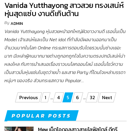
Vanida Yutthayong สาวสวย ทรงเสน่ห์
หุ่นสุดแซ่บ งานดีเกินต้าน
By
ADMIN
Vanida Yutthayong หุ่นสวยหน้าอกใหญ่ผิวขาวงานดี เธอนั้นเป็น
Model เจ้าเสน่ห์และเป็น Net idol ที่กำลังมีผลงานออกมาเป็น
จำนวนมากในโลก Online กระแสการตอบรับโดยรวมนั้นช่างเยอะ
มาก มีเหล่าผู้คนมากมายต่างถูกอกถูกใจในความตรงปกมีเสน่ห์น่า
หลงใหล กับการนำเสนอเรื่องราวบนโลกออนไลน์ เธอนั้นโชว์ความ
เป็นสาวมั่นหุ่นแซ่บในชุดว่ายน้ำ และสาย Party ที่โดนใจเหล่าบรรดา
หนุ่มๆ ของจริง ส่วนกระแสความ Popular…
Posts pagination
Previous
1
…
4
5
6
…
32
Next
POPULAR POSTS
Mew เน็ตไอดอลสาวสายไลฟ์สไตล์ ดีกรี