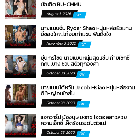
บัณฑิต BU-CMMU
August 5, 2026
Off
นายแบบจีน Ryder Shao หนุ่มหล่อผิวแทน
มีของใหญ่เกือบเท่าแขน ฟินถึงใจ
November 3, 2020
Off
ยุ่น กรไชย นายแบบหนุ่มสุดแซ่บ ถ่ายเซ็กซี่
กกน.บาง ชวนสยิวทุกองศา
October 30, 2020
Off
นายแบบไต้หวัน Jacob Hsiao หนุ่มหล่องาน
ดี ใหญ่ จนใจสั่น
October 28, 2020
Off
แจกวาร์ป น้องบุษ บงกช ไอดอลสาวสวย
ความเซ็กซี่ เผ็ดร้อนระดับตัวแม่
October 28, 2020
Off