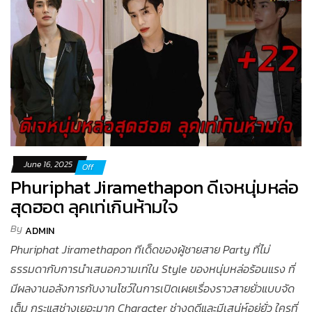
June 16, 2025
Off
Phuriphat Jiramethapon ดีเจหนุ่มหล่อ
สุดฮอต ลุคเท่เกินห้ามใจ
By
ADMIN
Phuriphat Jiramethapon ทีเด็ดของผู้ชายสาย Party ที่ไม่
ธรรมดากับการนำเสนอความเท่ใน Style ของหนุ่มหล่อร้อนแรง ที่
มีผลงานอลังการกับงานโชว์ในการเปิดเผยเรื่องราวสายยั่วแบบจัด
เต็ม กระแสช่างเยอะมาก Character ช่างดูดีและมีเสน่ห์อยู่ยั่ว ใครที่