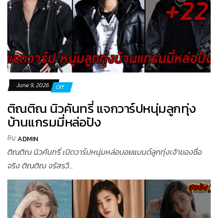
June 9, 2026
Off
ติณติณ นิวคันทรี่ แจกวาร์ปหนุ่มลูกทุ่ง
บ้านแกรมมี่หล่อปัง
By
ADMIN
ติณติณ นิวคันทรี่ เปิดวาร์ปหนุ่มหล่อบอยแบนด์ลูกทุ่งเจ้าของชื่อ
จริง ติณติณ จรัสรวี...