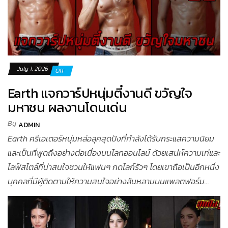
July 1, 2026
Off
Earth แจกวาร์ปหนุ่มตี๋งานดี ขวัญใจ
มหาชน ผลงานโดนเด่น
By
ADMIN
Earth ครีเอเตอร์หนุ่มหล่อลุคสุดปังที่กำลังได้รับกระแสความนิยม
และเป็นที่พูดถึงอย่างต่อเนื่องบนโลกออนไลน์ ด้วยเสน่ห์ความเท่และ
ไลฟ์สไตล์ที่น่าสนใจชวนให้แฟนๆ กดไลก์รัวๆ โดยเขาถือเป็นอีกหนึ่ง
บุคคลที่มีผู้ติดตามให้ความสนใจอย่างล้นหลามบนแพลตฟอร์ม...