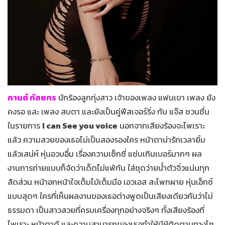
กานต์ กัลยกร
นักร้องลูกทุ่งสาว เจ้าของเพลง แฟนเขา เพลง ยัง
คงรอ และ เพลง สบตา และยังเป็นคู่ฟีสเจอร์ริ่ง กับ แจ๊ส ชวนชื่น
ในรายการ
I can See you voice
นอกจากเสียงร้องจะไพเราะ
แล้ว ความสวยของเธอไม่เป็นสองรองใคร หน้าตาน่ารักเวลายิ้ม
แล้วเสน่ห์ หุ่นอวบอึ๋ม เรื่องความเซ็กซี่ แซ่บเกินเบอร์มากๆ ผล
งานการถ่ายแบบก็จัดว่าเด็ดไม่แพ้กัน ใส่ชุดว่ายน้ำตัวจิ๋วแน่นทุก
สัดส่วน หน้าอกหน้าใจเต็มไม้เต็มมือ เอวเอส สะโพกผาย หุ่นเอ็กซ์
แบบสุดๆ ใครที่เห็นผลงานของเธอต่างพูดเป็นเสียงเดียวกันว่าไม่
ธรรมดา เป็นสาวสวยที่ครบเครื่องทุกอย่างจริงๆ ทั้งเสียงร้องที่
ไพเราะ หน้าตาดี และความสามารถของเธอทำให้มีผู้ติดตามทางโซ