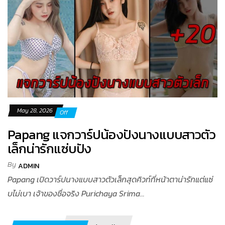
May 28, 2026
Off
Papang แจกวาร์ปน้องปังนางแบบสาวตัว
เล็กน่ารักแซ่บปัง
By
ADMIN
Papang เปิดวาร์ปนางแบบสาวตัวเล็กสุดคิวท์ที่หน้าตาน่ารักแต่แซ่
บไม่เบา เจ้าของชื่อจริง Purichaya Srima...