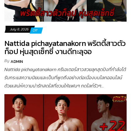
July 8, 2026
Off
Nattida pichayatanakorn พริตตี้สาวตัว
ท็อป หุ่นสุดเซ็กซี่ งานดีทะลุจอ
By
ADMIN
Nattida pichayatanakorn ครีเอเตอร์สาวสวยลุคสุดปังที่กำลังได้
รับกระแสความนิยมและเป็นที่พูดถึงอย่างต่อเนื่องบนโลกออนไลน์
ด้วยเสน่ห์ความน่ารักสดใสที่ชวนให้แฟนๆ กดไลก์รัวๆ...