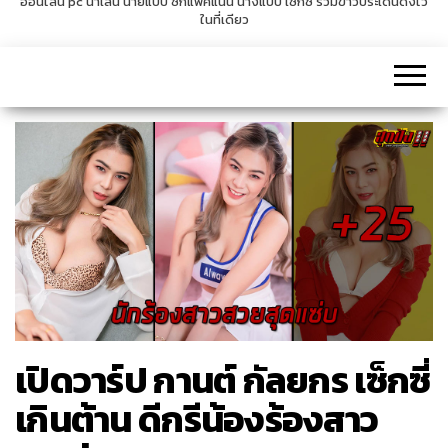
ออนไลน์ pc น่าเล่น นายแบบ ซิกแพคแน่น นางแบบ เซ็กซี่ รวมข่าวประเด็นดังไว้
ในที่เดียว
v
i
g
a
t
i
o
n
เปิดวาร์ป กานต์ กัลยกร เซ็กซี่
เกินต้าน ดีกรีน้องร้องสาว