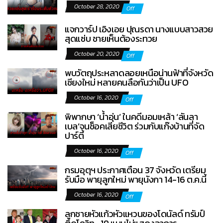
October 28, 2020
Off
แจกวาร์ป เอิงเอย ปุณรดา นางแบบสาวสวย
สุดแซ่บ ชายเห็นต้องระทวย
October 20, 2020
Off
พบวัตถุประหลาดลอยเหนือน่านฟ้าที่จังหวัด
เชียงใหม่ หลายคนลือกันว่าเป็น UFO
October 16, 2020
Off
พิพากษา ‘น้ำอุ่น’ ในคดีมอมเหล้า ‘ลันลา
เบล’จนช็อคเสียชีวิต ร่วมกับแก๊งบ้านที่จัด
ปาร์ตี้
October 16, 2020
Off
กรมอุตุฯ ประกาศเตือน 37 จังหวัด เตรียม
รับมือ พายุลูกใหม่ พายุนังกา 14-16 ต.ค.นี้
October 16, 2020
Off
ลูกชายหัวแก้วหัวแหวนของโดนัลด์ ทรัมป์