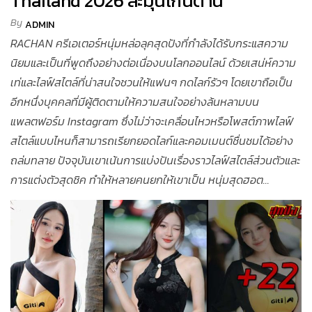
Thailand 2026 ละมุนเกินต้าน
By
ADMIN
RACHAN ครีเอเตอร์หนุ่มหล่อลุคสุดปังที่กำลังได้รับกระแสความ
นิยมและเป็นที่พูดถึงอย่างต่อเนื่องบนโลกออนไลน์ ด้วยเสน่ห์ความ
เท่และไลฟ์สไตล์ที่น่าสนใจชวนให้แฟนๆ กดไลก์รัวๆ โดยเขาถือเป็น
อีกหนึ่งบุคคลที่มีผู้ติดตามให้ความสนใจอย่างล้นหลามบน
แพลตฟอร์ม Instagram ซึ่งไม่ว่าจะเคลื่อนไหวหรือโพสต์ภาพไลฟ์
สไตล์แบบไหนก็สามารถเรียกยอดไลก์และคอมเมนต์ชื่นชมได้อย่าง
ถล่มทลาย ปัจจุบันเขาเน้นการแบ่งปันเรื่องราวไลฟ์สไตล์ส่วนตัวและ
การแต่งตัวสุดชิค ทำให้หลายคนยกให้เขาเป็น หนุ่มสุดฮอต...