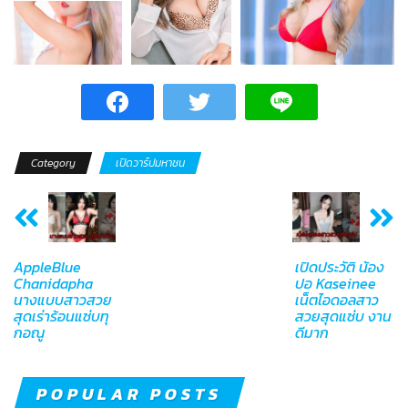
Category
เปิดวาร์ปมหาชน
AppleBlue
เปิดประวัติ น้อง
Chanidapha
ปอ Kaseinee
นางแบบสาวสวย
เน็ตไอดอลสาว
สุดเร่าร้อนแซ่บทุ
สวยสุดแซ่บ งาน
กอณู
ดีมาก
POPULAR POSTS