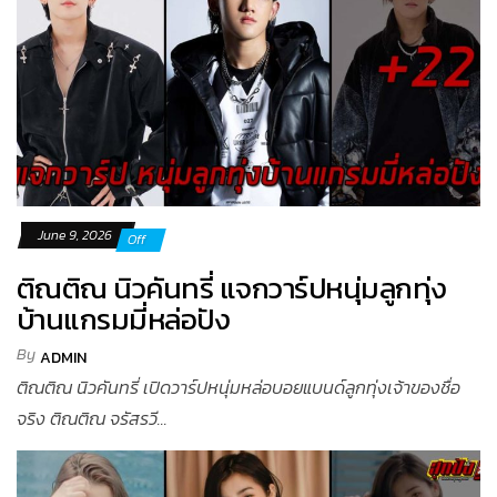
June 9, 2026
Off
ติณติณ นิวคันทรี่ แจกวาร์ปหนุ่มลูกทุ่ง
บ้านแกรมมี่หล่อปัง
By
ADMIN
ติณติณ นิวคันทรี่ เปิดวาร์ปหนุ่มหล่อบอยแบนด์ลูกทุ่งเจ้าของชื่อ
จริง ติณติณ จรัสรวี...