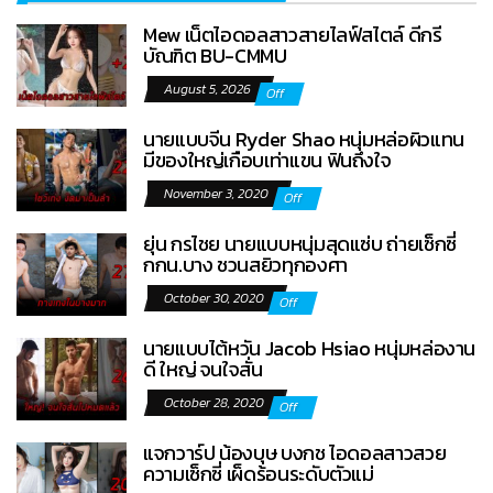
Mew เน็ตไอดอลสาวสายไลฟ์สไตล์ ดีกรี
บัณฑิต BU-CMMU
August 5, 2026
Off
นายแบบจีน Ryder Shao หนุ่มหล่อผิวแทน
มีของใหญ่เกือบเท่าแขน ฟินถึงใจ
November 3, 2020
Off
ยุ่น กรไชย นายแบบหนุ่มสุดแซ่บ ถ่ายเซ็กซี่
กกน.บาง ชวนสยิวทุกองศา
October 30, 2020
Off
นายแบบไต้หวัน Jacob Hsiao หนุ่มหล่องาน
ดี ใหญ่ จนใจสั่น
October 28, 2020
Off
แจกวาร์ป น้องบุษ บงกช ไอดอลสาวสวย
ความเซ็กซี่ เผ็ดร้อนระดับตัวแม่