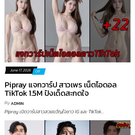
June 17, 2026
Off
Pipray แจกวาร์ป สาวเพร เน็ตไอดอล
TikTok 1.5M ปังเด็ดสะกดใจ
By
ADMIN
Pipray เปิดวาร์ปสาวสวยขวัญใจชาว IG และ TikTok...