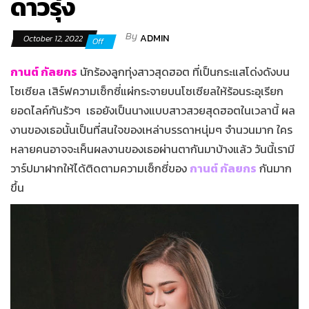
ดาวรุ่ง
By
ADMIN
October 12, 2022
Off
กานต์ กัลยกร
นักร้องลูกทุ่งสาวสุดฮอต ที่เป็นกระแสโด่งดังบน
โซเซียล เสิร์ฟความเซ็กซี่แผ่กระจายบนโซเซียลให้ร้อนระอุเรียก
ยอดไลค์กันรัวๆ เธอยังเป็นนางแบบสาวสวยสุดฮอตในเวลานี้ ผล
งานของเธอนั้นเป็นที่สนใจของเหล่าบรรดาหนุ่มๆ จำนวนมาก ใคร
หลายคนอาจจะเห็นผลงานของเธอผ่านตากันมาบ้างแล้ว วันนี้เรามี
วาร์ปมาฝากให้ได้ติดตามความเซ็กซี่ของ
กานต์ กัลยกร
กันมาก
ขึ้น