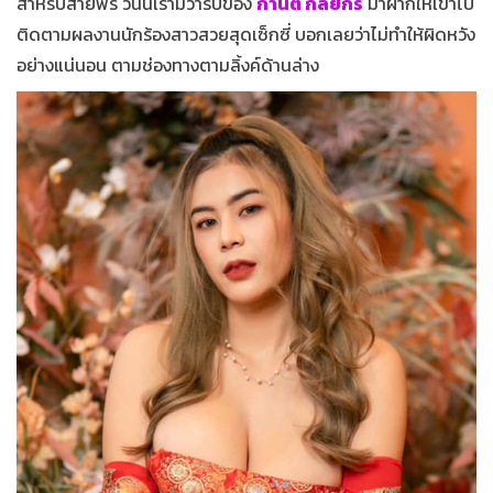
สำหรับสายฟรี วันนี้เรามีวาร์ปของ
กานต์ กัลยกร
มาฝากให้เข้าไป
ติดตามผลงานนักร้องสาวสวยสุดเซ็กซี่ บอกเลยว่าไม่ทำให้ผิดหวัง
อย่างแน่นอน ตามช่องทางตามลิ้งค์ด้านล่าง