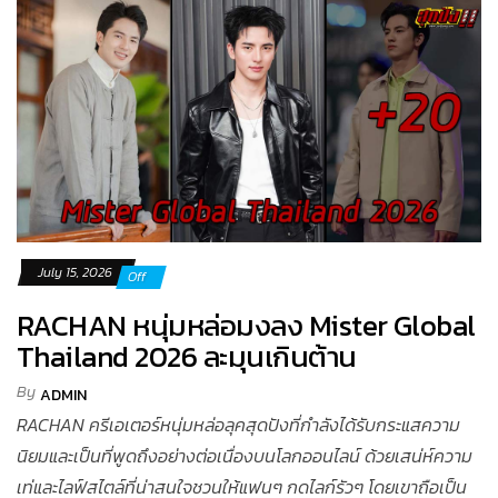
July 15, 2026
Off
RACHAN หนุ่มหล่อมงลง Mister Global
Thailand 2026 ละมุนเกินต้าน
By
ADMIN
RACHAN ครีเอเตอร์หนุ่มหล่อลุคสุดปังที่กำลังได้รับกระแสความ
นิยมและเป็นที่พูดถึงอย่างต่อเนื่องบนโลกออนไลน์ ด้วยเสน่ห์ความ
เท่และไลฟ์สไตล์ที่น่าสนใจชวนให้แฟนๆ กดไลก์รัวๆ โดยเขาถือเป็น