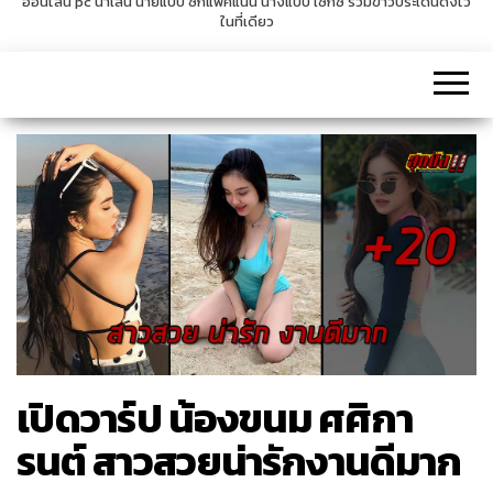
ออนไลน์ pc น่าเล่น นายแบบ ซิกแพคแน่น นางแบบ เซ็กซี่ รวมข่าวประเด็นดังไว้
ในที่เดียว
v
i
g
a
t
i
o
n
เปิดวาร์ป น้องขนม ศศิกา
รนต์ สาวสวยน่ารักงานดีมาก