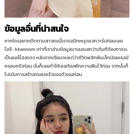
ข้อมูลอื่นที่น่าสนใจ
หากใครอยากติดตามสาวคนนี้เราขอปักหมุดแจกวาร์ปก่อนเลย
ไอจี : kkannom เท่าที่เราอ่านข้อมูลมาเธอบอกว่าเดิมทีต้องการจะ
เป็นแอร์โฮสเตจ หลังจากเรียนจบแต่ว่าชีวิตพลิกผันเล็กน้อยเธอมี
ครอบครัวก่อน นั่นก็เลยทำให้เธอต้องพักความฝันไว้ก่อน จากนั้นก็
ไปเน้นการสร้างครอบครัวของตัวเองก่อน