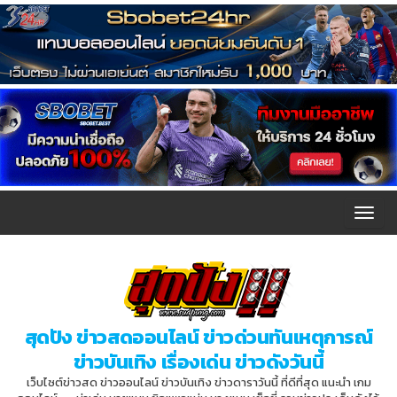
T
o
g
g
l
สุดปัง ข่าวสดออนไลน์ ข่าวด่วนทันเหตุการณ์
e
ข่าวบันเทิง เรื่องเด่น ข่าวดังวันนี้
n
เว็บไซต์ข่าวสด ข่าวออนไลน์ ข่าวบันเทิง ข่าวดาราวันนี้ ที่ดีที่สุด แนะนำ เกม
a