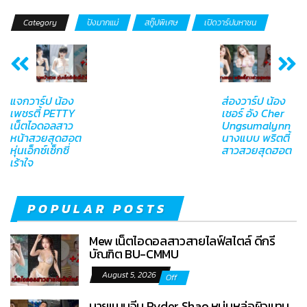
Category
ปังมากแม่
สกู๊ปพิเศษ
เปิดวาร์ปมหาชน
แจกวาร์ป น้อง
ส่องวาร์ป น้อง
เพชรตี้ PETTY
เชอร์ อัง Cher
เน็ตไอดอลสาว
Ungsumalynn
หน้าสวยสุดฮอต
นางแบบ พริตตี้
หุ่นเอ็กซ์เซ็กซี่
สาวสวยสุดฮอต
เร้าใจ
POPULAR POSTS
Mew เน็ตไอดอลสาวสายไลฟ์สไตล์ ดีกรี
บัณฑิต BU-CMMU
August 5, 2026
Off
นายแบบจีน Ryder Shao หนุ่มหล่อผิวแทน