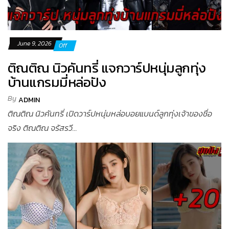
June 9, 2026
Off
ติณติณ นิวคันทรี่ แจกวาร์ปหนุ่มลูกทุ่ง
บ้านแกรมมี่หล่อปัง
By
ADMIN
ติณติณ นิวคันทรี่ เปิดวาร์ปหนุ่มหล่อบอยแบนด์ลูกทุ่งเจ้าของชื่อ
จริง ติณติณ จรัสรวี...