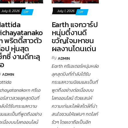
July 8, 2026
July 1, 2026
Off
Off
attida
Earth แจกวาร์ป
ichayatanako
หนุ่มตี๋งานดี
n พริตตี้สาวตัว
ขวัญใจมหาชน
็อป หุ่นสุด
ผลงานโดนเด่น
ซ็กซี่ งานดีทะลุ
By
ADMIN
จอ
Earth ครีเอเตอร์หนุ่มหล่อ
y
ลุคสุดปังที่กำลังได้รับ
ADMIN
attida
กระแสความนิยมและเป็นที่
ichayatanakorn ครีเอ
พูดถึงอย่างต่อเนื่องบน
อร์สาวสวยลุคสุดปังที่
โลกออนไลน์ ด้วยเสน่ห์
ำลังได้รับกระแสความ
ความเท่และไลฟ์สไตล์ที่น่า
ยมและเป็นที่พูดถึงอย่าง
สนใจชวนให้แฟนๆ กดไลก์
่อเนื่องบนโลกออนไลน์
รัวๆ โดยเขาถือเป็นอีก