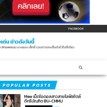
FACEBOOK
ด่น ข่าวดังวันนี้
บบ ซิกแพคแน่น นางแบบ เซ็กซี่ รวมข่าวประเด็นดังไว้ในที่เดียว
POPULAR POSTS
Mew เน็ตไอดอลสาวสายไลฟ์สไตล์
ดีกรีบัณฑิต BU-CMMU