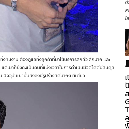
ด้
ส
ไล
ทีมงาน ต้องดูแลทั้งลูกค้าที่มาใช้บริการสักคิ้ว สักปาก และ
ต่เขาก็ยังคงเป็นคนที่แบ่งเวลาในการดำเนินชีวิตได้ดีมีสมดุล
เ
ัจจุบันเขานั้นยังคงมีรูปร่างที่ดีมากๆ ทีเดียว
ป
ส
G
T
ล
พ