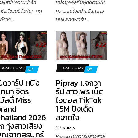
วยเสน่ห์ความน่ารัก
หนึ่งบุคคลที่มีผู้ติดตามให้
ดใสที่ชวนให้แฟนๆ กด
ความสนใจอย่างล้นหลาม
ก์รัวๆ...
บนแพลตฟอร์ม...
June 23, 2026
June 17, 2026
Off
Off
ปิดวาร์ป หนิง
Pipray แจกวา
ัทมา จิตร
ร์ป สาวเพร เน็ต
วัสดิ์ Miss
ไอดอล TikTok
rand
1.5M ปังเด็ด
hailand 2026
สะกดใจ
ูกทุ่งสาวเสียง
By
ADMIN
ิณจากสุรินทร์
Pipray เปิดวาร์ปสาวสวย