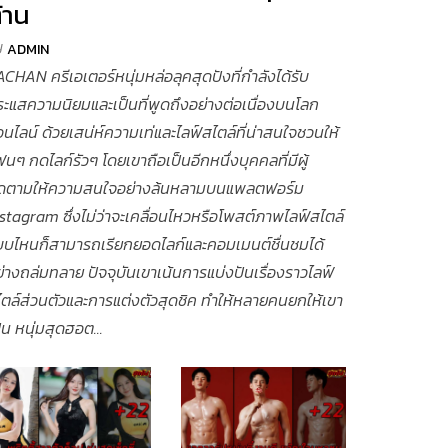
้าน
y
ADMIN
CHAN ครีเอเตอร์หนุ่มหล่อลุคสุดปังที่กำลังได้รับ
ะแสความนิยมและเป็นที่พูดถึงอย่างต่อเนื่องบนโลก
นไลน์ ด้วยเสน่ห์ความเท่และไลฟ์สไตล์ที่น่าสนใจชวนให้
นๆ กดไลก์รัวๆ โดยเขาถือเป็นอีกหนึ่งบุคคลที่มีผู้
ิดตามให้ความสนใจอย่างล้นหลามบนแพลตฟอร์ม
stagram ซึ่งไม่ว่าจะเคลื่อนไหวหรือโพสต์ภาพไลฟ์สไตล์
บบไหนก็สามารถเรียกยอดไลก์และคอมเมนต์ชื่นชมได้
่างถล่มทลาย ปัจจุบันเขาเน้นการแบ่งปันเรื่องราวไลฟ์
ตล์ส่วนตัวและการแต่งตัวสุดชิค ทำให้หลายคนยกให้เขา
็น หนุ่มสุดฮอต...