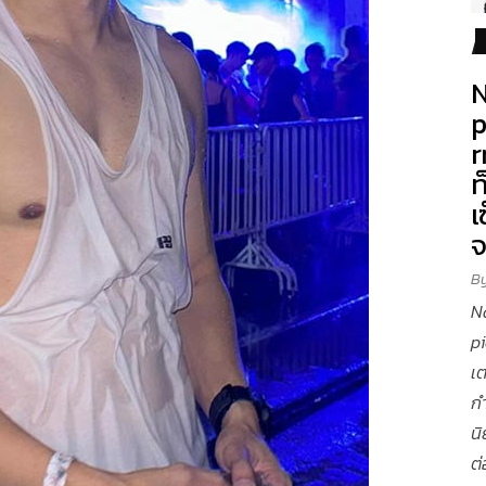
N
p
r
ท
เ
B
N
p
เต
ก
นิ
ต