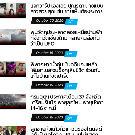
แจกวาร์ป เอิงเอย ปุณรดา นางแบบ
สาวสวยสุดแซ่บ ชายเห็นต้องระทวย
October 20, 2020
Off
พบวัตถุประหลาดลอยเหนือน่านฟ้า
ที่จังหวัดเชียงใหม่ หลายคนลือกัน
ว่าเป็น UFO
October 16, 2020
Off
พิพากษา ‘น้ำอุ่น’ ในคดีมอมเหล้า
‘ลันลาเบล’จนช็อคเสียชีวิต ร่วมกับ
แก๊งบ้านที่จัดปาร์ตี้
October 16, 2020
Off
กรมอุตุฯ ประกาศเตือน 37 จังหวัด
เตรียมรับมือ พายุลูกใหม่ พายุนังกา
14-16 ต.ค.นี้
October 16, 2020
Off
ลูกชายหัวแก้วหัวแหวนของโดนัลด์
ทรัมป์ ติดโควิท -19 แบบไม่แสดง