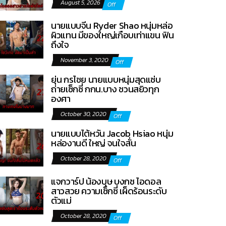
August 5, 2026
Off
นายแบบจีน Ryder Shao หนุ่มหล่อ
ผิวแทน มีของใหญ่เกือบเท่าแขน ฟิน
ถึงใจ
November 3, 2020
Off
ยุ่น กรไชย นายแบบหนุ่มสุดแซ่บ
ถ่ายเซ็กซี่ กกน.บาง ชวนสยิวทุก
องศา
October 30, 2020
Off
นายแบบไต้หวัน Jacob Hsiao หนุ่ม
หล่องานดี ใหญ่ จนใจสั่น
October 28, 2020
Off
แจกวาร์ป น้องบุษ บงกช ไอดอล
สาวสวย ความเซ็กซี่ เผ็ดร้อนระดับ
ตัวแม่
October 28, 2020
Off