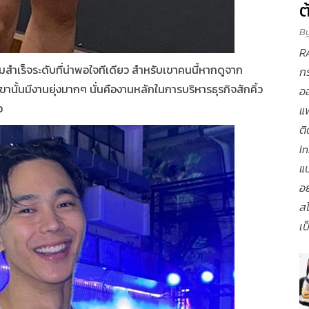
ต
B
RA
ามสำเร็จระดับที่น่าพอใจทีเดียว สำหรับเขาคนนี้หากดูจาก
กร
านั้นมีงานยุ่งมากๆ นั่นคืองานหลักในการบริหารธุรกิจสักคิ้ว
ออ
ว
แฟ
ต
In
แ
อย
สไ
เป