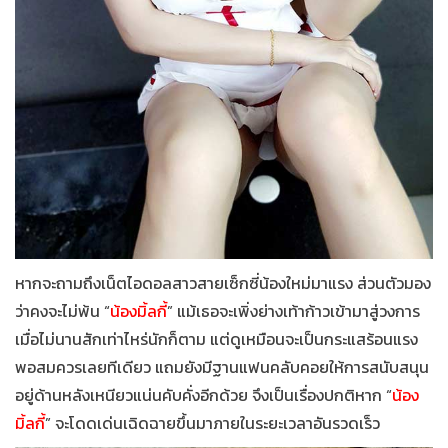
หากจะถามถึงเน็ตไอดอลสาวสายเซ็กซี่น้องใหม่มาแรง ส่วนตัวมอง
ว่าคงจะไม่พ้น “
น้องมิ้ลกี้
” แม้เธอจะเพิ่งย่างเท้าก้าวเข้ามาสู่วงการ
เมื่อไม่นานสักเท่าไหร่นักก็ตาม แต่ดูเหมือนจะเป็นกระแสร้อนแรง
พอสมควรเลยทีเดียว แถมยังมีฐานแฟนคลับคอยให้การสนับสนุน
อยู่ด้านหลังเหนียวแน่นคับคั่งอีกด้วย จึงเป็นเรื่องปกติหาก “
น้อง
มิ้ลกี้
” จะโดดเด่นเฉิดฉายขึ้นมาภายในระยะเวลาอันรวดเร็ว