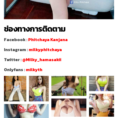
ช่องทางการติดตาม
Facebook :
Phitchaya Kanjana
Instagram :
milkyphitchaya
Twitter :
@Milky_hamasakii
Onlyfans :
milkyth