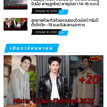
รับมือ พายุลูกใหม่ พายุนังกา 14-16 ต.ค.นี้
October 16, 2020
Off
ลูกชายหัวแก้วหัวแหวนของโดนัลด์ ทรัมป์
ติดโควิท -19 แบบไม่แสดงอาการ
October 16, 2020
Off
เปิดวาร์ปมหาชน