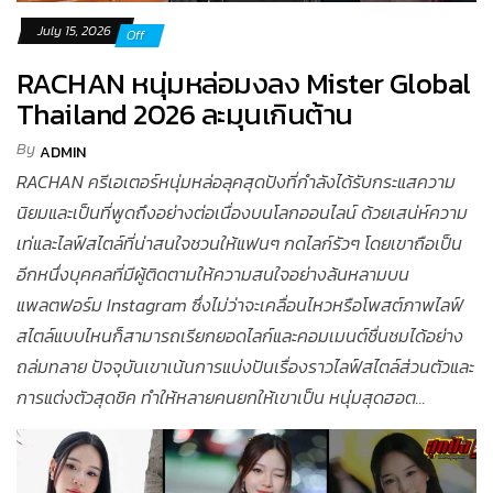
July 15, 2026
Off
RACHAN หนุ่มหล่อมงลง Mister Global
Thailand 2026 ละมุนเกินต้าน
By
ADMIN
RACHAN ครีเอเตอร์หนุ่มหล่อลุคสุดปังที่กำลังได้รับกระแสความ
นิยมและเป็นที่พูดถึงอย่างต่อเนื่องบนโลกออนไลน์ ด้วยเสน่ห์ความ
เท่และไลฟ์สไตล์ที่น่าสนใจชวนให้แฟนๆ กดไลก์รัวๆ โดยเขาถือเป็น
อีกหนึ่งบุคคลที่มีผู้ติดตามให้ความสนใจอย่างล้นหลามบน
แพลตฟอร์ม Instagram ซึ่งไม่ว่าจะเคลื่อนไหวหรือโพสต์ภาพไลฟ์
สไตล์แบบไหนก็สามารถเรียกยอดไลก์และคอมเมนต์ชื่นชมได้อย่าง
ถล่มทลาย ปัจจุบันเขาเน้นการแบ่งปันเรื่องราวไลฟ์สไตล์ส่วนตัวและ
การแต่งตัวสุดชิค ทำให้หลายคนยกให้เขาเป็น หนุ่มสุดฮอต...