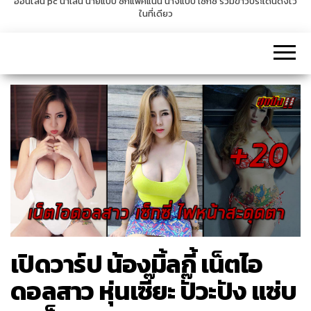
ออนไลน์ pc น่าเล่น นายแบบ ซิกแพคแน่น นางแบบ เซ็กซี่ รวมข่าวประเด็นดังไว้
ในที่เดียว
v
i
g
a
t
i
o
n
เปิดวาร์ป น้องมิ้ลกี้ เน็ตไอ
ดอลสาว หุ่นเซี๊ยะ ปั๊วะปัง แซ่บ