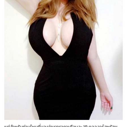
แต่สำหรับท่านไหนที่มองว่าเรทราคาเดือนละ 19 ดอลลาร์สหรัฐฯ