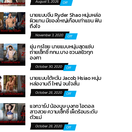
August 5, 2026
Off
นายแบบจีน Ryder Shao หนุ่มหล่อ
ผิวแทน มีของใหญ่เกือบเท่าแขน ฟิน
ถึงใจ
November 3, 2020
Off
ยุ่น กรไชย นายแบบหนุ่มสุดแซ่บ
ถ่ายเซ็กซี่ กกน.บาง ชวนสยิวทุก
องศา
October 30, 2020
Off
นายแบบไต้หวัน Jacob Hsiao หนุ่ม
หล่องานดี ใหญ่ จนใจสั่น
October 28, 2020
Off
แจกวาร์ป น้องบุษ บงกช ไอดอล
สาวสวย ความเซ็กซี่ เผ็ดร้อนระดับ
ตัวแม่
October 28, 2020
Off