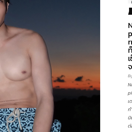
N
p
r
ท
เ
B
N
p
เต
ก
นิ
ต