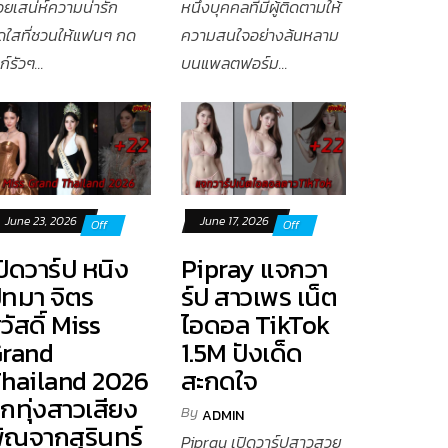
วยเสน่ห์ความน่ารัก
หนึ่งบุคคลที่มีผู้ติดตามให้
ดใสที่ชวนให้แฟนๆ กด
ความสนใจอย่างล้นหลาม
ก์รัวๆ...
บนแพลตฟอร์ม...
June 23, 2026
June 17, 2026
Off
Off
ปิดวาร์ป หนิง
Pipray แจกวา
ัทมา จิตร
ร์ป สาวเพร เน็ต
วัสดิ์ Miss
ไอดอล TikTok
rand
1.5M ปังเด็ด
hailand 2026
สะกดใจ
ูกทุ่งสาวเสียง
By
ADMIN
ิณจากสุรินทร์
Pipray เปิดวาร์ปสาวสวย