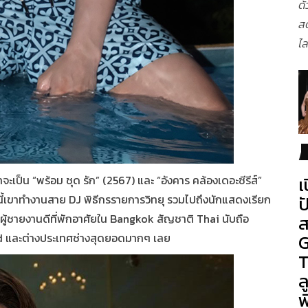
ด้
ส
ไล
เ
ะเป็น “พร้อม ชุด รัก” (2567) และ “อังคาร คล้องเดอะซีรีส์”
ป
นนี้เขาทำงานสาย DJ พิธีกรรายการวิทยุ รวมไปถึงนักแสดงเรียก
ส
ู้ชายงานดีที่พักอาศัยใน
Bangkok
สัญชาติ Thai นับถือ
G
and และต่างประเทศช่างสุดยอดมากๆ เลย
T
ล
พ