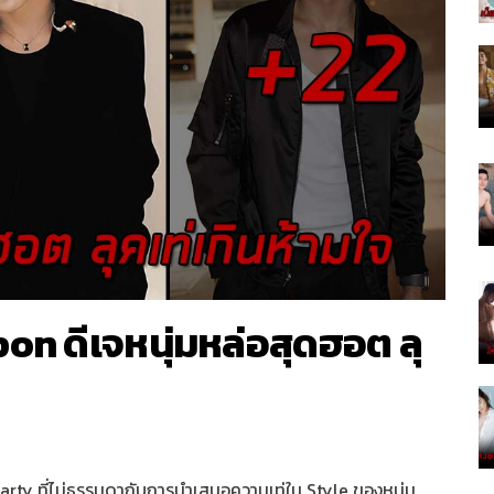
n ดีเจหนุ่มหล่อสุดฮอต ลุ
arty ที่ไม่ธรรมดากับการนำเสนอความเท่ใน Style ของหนุ่ม