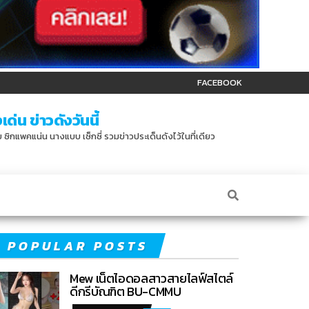
FACEBOOK
ด่น ข่าวดังวันนี้
บบ ซิกแพคแน่น นางแบบ เซ็กซี่ รวมข่าวประเด็นดังไว้ในที่เดียว
POPULAR POSTS
Mew เน็ตไอดอลสาวสายไลฟ์สไตล์
ดีกรีบัณฑิต BU-CMMU