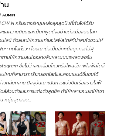
้าน
y
ADMIN
CHAN ครีเอเตอร์หนุ่มหล่อลุคสุดปังที่กำลังได้รับ
ะแสความนิยมและเป็นที่พูดถึงอย่างต่อเนื่องบนโลก
นไลน์ ด้วยเสน่ห์ความเท่และไลฟ์สไตล์ที่น่าสนใจชวนให้
นๆ กดไลก์รัวๆ โดยเขาถือเป็นอีกหนึ่งบุคคลที่มีผู้
ิดตามให้ความสนใจอย่างล้นหลามบนแพลตฟอร์ม
stagram ซึ่งไม่ว่าจะเคลื่อนไหวหรือโพสต์ภาพไลฟ์สไตล์
บบไหนก็สามารถเรียกยอดไลก์และคอมเมนต์ชื่นชมได้
่างถล่มทลาย ปัจจุบันเขาเน้นการแบ่งปันเรื่องราวไลฟ์
ตล์ส่วนตัวและการแต่งตัวสุดชิค ทำให้หลายคนยกให้เขา
็น หนุ่มสุดฮอต...