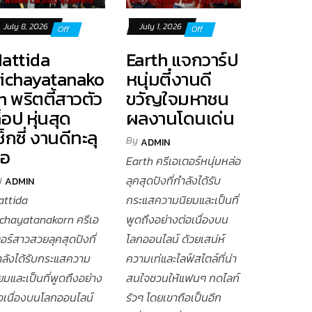
July 8, 2026
July 1, 2026
Off
Off
attida
Earth แจกวาร์ป
ichayatanako
หนุ่มตี๋งานดี
n พริตตี้สาวตัว
ขวัญใจมหาชน
็อป หุ่นสุด
ผลงานโดนเด่น
ซ็กซี่ งานดีทะลุ
By
ADMIN
จอ
Earth ครีเอเตอร์หนุ่มหล่อ
y
ลุคสุดปังที่กำลังได้รับ
ADMIN
attida
กระแสความนิยมและเป็นที่
ichayatanakorn ครีเอ
พูดถึงอย่างต่อเนื่องบน
อร์สาวสวยลุคสุดปังที่
โลกออนไลน์ ด้วยเสน่ห์
ำลังได้รับกระแสความ
ความเท่และไลฟ์สไตล์ที่น่า
ยมและเป็นที่พูดถึงอย่าง
สนใจชวนให้แฟนๆ กดไลก์
่อเนื่องบนโลกออนไลน์
รัวๆ โดยเขาถือเป็นอีก