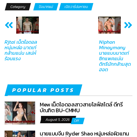
Category
ปังมากแม่
เปิดวาร์ปมหาชน
Rjtai เน็ตไอดอล
Niphon
หนุ่มหล่อ มาดเท่
Minoymany
กล้ามแน่น เสน่ห์
นายแบบมาดเท่
ร้อนแรง
ซิกแพคแน่น
ดีกรีนักกล้ามสุด
ฮอต
POPULAR POSTS
Mew เน็ตไอดอลสาวสายไลฟ์สไตล์ ดีกรี
บัณฑิต BU-CMMU
August 5, 2026
Off
นายแบบจีน Ryder Shao หนุ่มหล่อผิวแทน