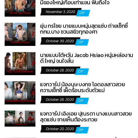
มีของใหญ่เกือบเท่าแขน ฟินถึงใจ
November 3, 2020
Off
ยุ่น กรไชย นายแบบหนุ่มสุดแซ่บ ถ่ายเซ็กซี่
กกน.บาง ชวนสยิวทุกองศา
October 30, 2020
Off
นายแบบไต้หวัน Jacob Hsiao หนุ่มหล่องาน
ดี ใหญ่ จนใจสั่น
October 28, 2020
Off
แจกวาร์ป น้องบุษ บงกช ไอดอลสาวสวย
ความเซ็กซี่ เผ็ดร้อนระดับตัวแม่
October 28, 2020
Off
แจกวาร์ป เอิงเอย ปุณรดา นางแบบสาวสวย
สุดแซ่บ ชายเห็นต้องระทวย
October 20, 2020
Off