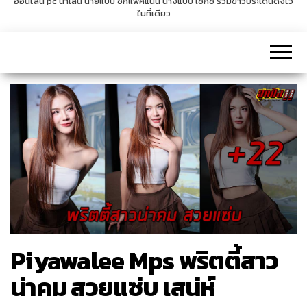
ออนไลน์ pc น่าเล่น นายแบบ ซิกแพคแน่น นางแบบ เซ็กซี่ รวมข่าวประเด็นดังไว้
ในที่เดียว
v
i
g
a
t
i
o
n
Piyawalee Mps พริตตี้สาว
น่าคม สวยแซ่บ เสน่ห์