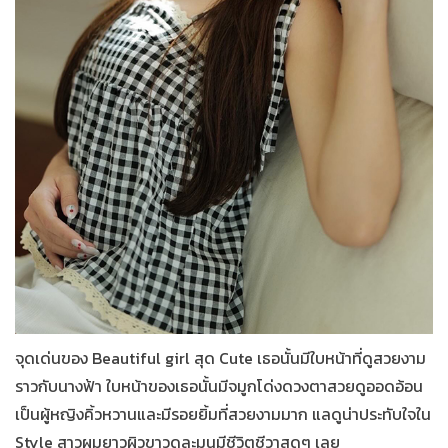
จุดเด่นของ Beautiful girl สุด Cute เธอนั้นมีใบหน้าที่ดูสวยงาม
ราวกับนางฟ้า ใบหน้าของเธอนั้นมีจมูกโด่งดวงตาสวยดูออดอ้อน
เป็นผู้หญิงคิ้วหวานและมีรอยยิ้มที่สวยงามมาก แลดูน่าประทับใจใน
Style สาวผมยาวผิวขาวดูละมุนมีชีวิตชีวาสุดๆ เลย