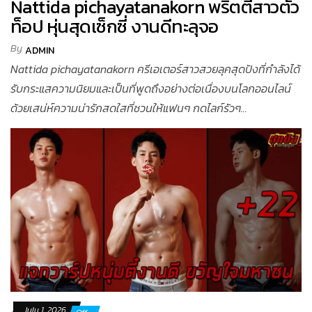
Nattida pichayatanakorn พริตตี้สาวตัว
ท็อป หุ่นสุดเซ็กซี่ งานดีทะลุจอ
By
ADMIN
Nattida pichayatanakorn ครีเอเตอร์สาวสวยลุคสุดปังที่กำลังได้
รับกระแสความนิยมและเป็นที่พูดถึงอย่างต่อเนื่องบนโลกออนไลน์
ด้วยเสน่ห์ความน่ารักสดใสที่ชวนให้แฟนๆ กดไลก์รัวๆ...
July 1, 2026