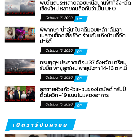
พบวัตถุประหลาดลอยเหนือน่านฟ้าที่จังหวัด
เชียงใหม่ หลายคนลือกันว่าเป็น UFO
October 16, 2020
Off
พิพากษา ‘น้ำอุ่น’ ในคดีมอมเหล้า ‘ลันลา
เบล’จนช็อคเสียชีวิต ร่วมกับแก๊งบ้านที่จัด
ปาร์ตี้
October 16, 2020
Off
กรมอุตุฯ ประกาศเตือน 37 จังหวัด เตรียม
รับมือ พายุลูกใหม่ พายุนังกา 14-16 ต.ค.นี้
October 16, 2020
Off
ลูกชายหัวแก้วหัวแหวนของโดนัลด์ ทรัมป์
ติดโควิท -19 แบบไม่แสดงอาการ
October 16, 2020
Off
เปิดวาร์ปมหาชน