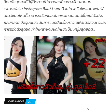
อีกหนึ่งบุคคลที่มีผู้ติดตามให้ความสนใจอย่างล้นหลามบน
แพลตฟอร์ม Instagram ซึ่งไม่ว่าจะเคลื่อนไหวหรือโพสต์ภาพไลฟ์
สไตล์แบบไหนก็สามารถเรียกยอดไลก์และคอมเมนต์ชื่นชมได้อย่าง
ถล่มทลาย ปัจจุบันเขาเน้นการแบ่งปันเรื่องราวไลฟ์สไตล์ส่วนตัวและ
การแต่งตัวสุดชิค ทำให้หลายคนยกให้เขาเป็น หนุ่มสุดฮอต...
July 8, 2026
Off