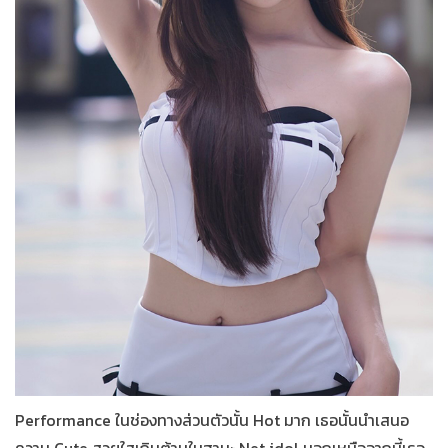
Performance ในช่องทางส่วนตัวนั้น Hot มาก เธอนั้นนำเสนอ
ความ Cute สวยใสเกินต้านในฐานะ Net idol นอกเหนือจากนี้เธอ