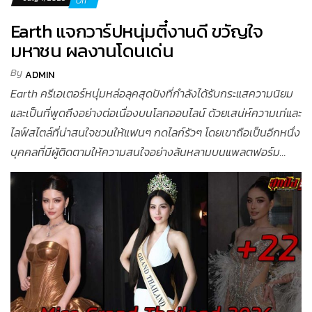
Off
Earth แจกวาร์ปหนุ่มตี๋งานดี ขวัญใจ
มหาชน ผลงานโดนเด่น
By
ADMIN
Earth ครีเอเตอร์หนุ่มหล่อลุคสุดปังที่กำลังได้รับกระแสความนิยม
และเป็นที่พูดถึงอย่างต่อเนื่องบนโลกออนไลน์ ด้วยเสน่ห์ความเท่และ
ไลฟ์สไตล์ที่น่าสนใจชวนให้แฟนๆ กดไลก์รัวๆ โดยเขาถือเป็นอีกหนึ่ง
บุคคลที่มีผู้ติดตามให้ความสนใจอย่างล้นหลามบนแพลตฟอร์ม...