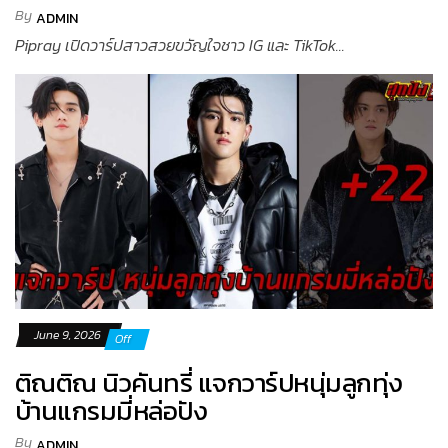
By
ADMIN
Pipray เปิดวาร์ปสาวสวยขวัญใจชาว IG และ TikTok...
June 9, 2026
Off
ติณติณ นิวคันทรี่ แจกวาร์ปหนุ่มลูกทุ่ง
บ้านแกรมมี่หล่อปัง
By
ADMIN