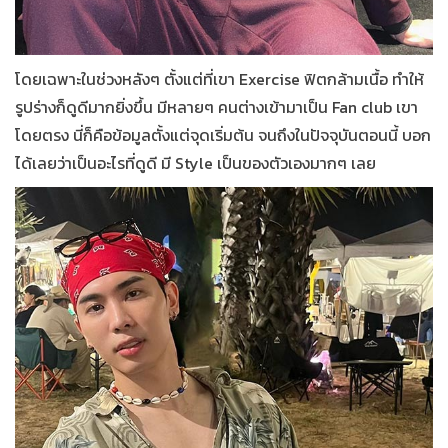
โดยเฉพาะในช่วงหลังๆ ตั้งแต่ที่เขา Exercise ฟิตกล้ามเนื้อ ทำให้
รูปร่างก็ดูดีมากยิ่งขึ้น มีหลายๆ คนต่างเข้ามาเป็น Fan club เขา
โดยตรง นี่ก็คือข้อมูลตั้งแต่จุดเริ่มต้น จนถึงในปัจจุบันตอนนี้ บอก
ได้เลยว่าเป็นอะไรที่ดูดี มี Style เป็นของตัวเองมากๆ เลย