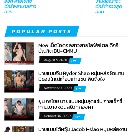
ฮอต สายเซ็กซี่
งานดีออร่าฉ่ำ
ดีกรีพยาบาลสาว
ดีกรีตำรวจสุด
สวย
ฮอต
POPULAR POSTS
Mew เน็ตไอดอลสาวสายไลฟ์สไตล์ ดีกรี
บัณฑิต BU-CMMU
August 5, 2026
Off
นายแบบจีน Ryder Shao หนุ่มหล่อผิวแทน
มีของใหญ่เกือบเท่าแขน ฟินถึงใจ
November 3, 2020
Off
ยุ่น กรไชย นายแบบหนุ่มสุดแซ่บ ถ่ายเซ็กซี่
กกน.บาง ชวนสยิวทุกองศา
October 30, 2020
Off
นายแบบไต้หวัน Jacob Hsiao หนุ่มหล่องาน