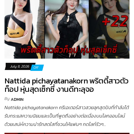
July 8, 2026
Off
Nattida pichayatanakorn พริตตี้สาวตัว
ท็อป หุ่นสุดเซ็กซี่ งานดีทะลุจอ
By
ADMIN
Nattida pichayatanakorn ครีเอเตอร์สาวสวยลุคสุดปังที่กำลังได้
รับกระแสความนิยมและเป็นที่พูดถึงอย่างต่อเนื่องบนโลกออนไลน์
ด้วยเสน่ห์ความน่ารักสดใสที่ชวนให้แฟนๆ กดไลก์รัวๆ...