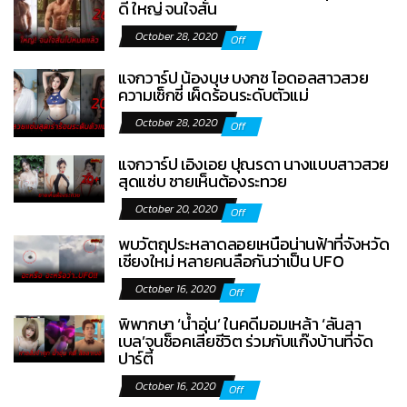
ดี ใหญ่ จนใจสั่น
October 28, 2020
Off
แจกวาร์ป น้องบุษ บงกช ไอดอลสาวสวย
ความเซ็กซี่ เผ็ดร้อนระดับตัวแม่
October 28, 2020
Off
แจกวาร์ป เอิงเอย ปุณรดา นางแบบสาวสวย
สุดแซ่บ ชายเห็นต้องระทวย
October 20, 2020
Off
พบวัตถุประหลาดลอยเหนือน่านฟ้าที่จังหวัด
เชียงใหม่ หลายคนลือกันว่าเป็น UFO
October 16, 2020
Off
พิพากษา ‘น้ำอุ่น’ ในคดีมอมเหล้า ‘ลันลา
เบล’จนช็อคเสียชีวิต ร่วมกับแก๊งบ้านที่จัด
ปาร์ตี้
October 16, 2020
Off