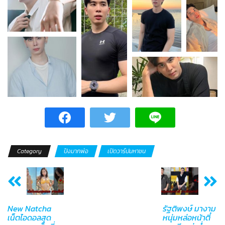
Category
ปังมากพ่อ
เปิดวาร์ปมหาชน
New Natcha
รัฐติพงษ์ มางาม
เน็ตไอดอลสุด
หนุ่มหล่อหน้าตี๋