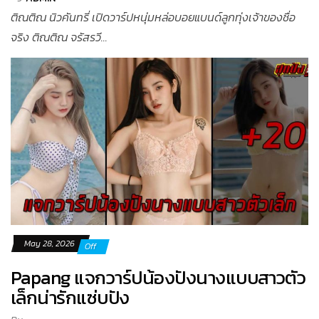
ติณติณ นิวคันทรี่ เปิดวาร์ปหนุ่มหล่อบอยแบนด์ลูกทุ่งเจ้าของชื่อ
จริง ติณติณ จรัสรวี...
May 28, 2026
Off
Papang แจกวาร์ปน้องปังนางแบบสาวตัว
เล็กน่ารักแซ่บปัง