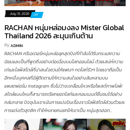
July 15, 2026
Off
RACHAN หนุ่มหล่อมงลง Mister Global
Thailand 2026 ละมุนเกินต้าน
By
ADMIN
RACHAN ครีเอเตอร์หนุ่มหล่อลุคสุดปังที่กำลังได้รับกระแสความ
นิยมและเป็นที่พูดถึงอย่างต่อเนื่องบนโลกออนไลน์ ด้วยเสน่ห์ความ
เท่และไลฟ์สไตล์ที่น่าสนใจชวนให้แฟนๆ กดไลก์รัวๆ โดยเขาถือเป็น
อีกหนึ่งบุคคลที่มีผู้ติดตามให้ความสนใจอย่างล้นหลามบน
แพลตฟอร์ม Instagram ซึ่งไม่ว่าจะเคลื่อนไหวหรือโพสต์ภาพไลฟ์
สไตล์แบบไหนก็สามารถเรียกยอดไลก์และคอมเมนต์ชื่นชมได้อย่าง
ถล่มทลาย ปัจจุบันเขาเน้นการแบ่งปันเรื่องราวไลฟ์สไตล์ส่วนตัวและ
การแต่งตัวสุดชิค ทำให้หลายคนยกให้เขาเป็น หนุ่มสุดฮอต...