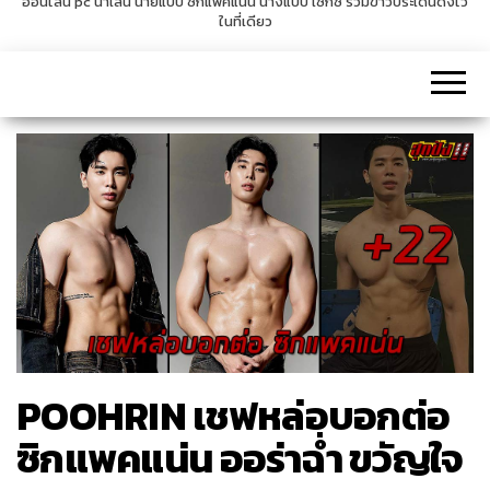
ออนไลน์ pc น่าเล่น นายแบบ ซิกแพคแน่น นางแบบ เซ็กซี่ รวมข่าวประเด็นดังไว้
ในที่เดียว
v
i
g
a
t
i
o
n
POOHRIN เชฟหล่อบอกต่อ
ซิกแพคแน่น ออร่าฉ่ำ ขวัญใจ