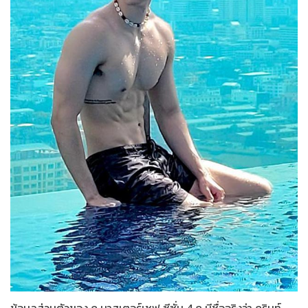
ข้อมูลส่วนตัวของ ภู มาสเตอร์เชฟ ซีซั่น 4 ภู มีชื่อจริงว่า ภูรินท์