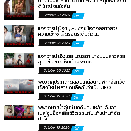
นายแบบไต้หวัน Jacob Hsiao หนุ่มหล่องาน
ดี ใหญ่ จนใจสั่น
October 28, 2020
Off
แจกวาร์ป น้องบุษ บงกช ไอดอลสาวสวย
ความเซ็กซี่ เผ็ดร้อนระดับตัวแม่
October 28, 2020
Off
แจกวาร์ป เอิงเอย ปุณรดา นางแบบสาวสวย
สุดแซ่บ ชายเห็นต้องระทวย
October 20, 2020
Off
พบวัตถุประหลาดลอยเหนือน่านฟ้าที่จังหวัด
เชียงใหม่ หลายคนลือกันว่าเป็น UFO
October 16, 2020
Off
พิพากษา ‘น้ำอุ่น’ ในคดีมอมเหล้า ‘ลันลา
เบล’จนช็อคเสียชีวิต ร่วมกับแก๊งบ้านที่จัด
ปาร์ตี้
October 16, 2020
Off