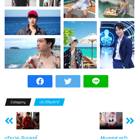
Category
ประวัติซุปตาร์
เจ้านาย จินเจษฎ์
Mymint หน้า