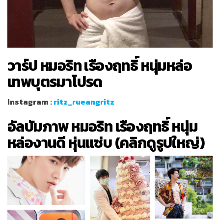
วาร์ป หมอริท เรืองฤทธิ์ หนุ่มหล่อ
เทพบุตรมาโปรด
Instagram :
ritz_rueangritz
อัลบัมภาพ หมอริท เรืองฤทธิ์ หนุ่ม
หล่องานดี หุ่นแซ่บ (คลิกดูรูปใหญ่)