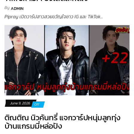
By
ADMIN
Pipray เปิดวาร์ปสาวสวยขวัญใจชาว IG และ TikTok...
June 9, 2026
Off
ติณติณ นิวคันทรี่ แจกวาร์ปหนุ่มลูกทุ่ง
บ้านแกรมมี่หล่อปัง