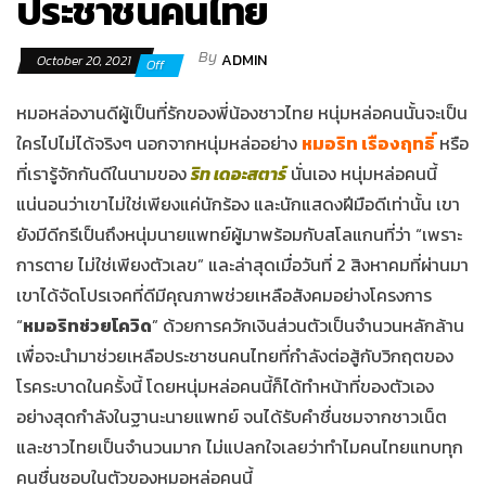
ประชาชนคนไทย
By
ADMIN
October 20, 2021
Off
หมอหล่องานดีผู้เป็นที่รักของพี่น้องชาวไทย หนุ่มหล่อคนนั้นจะเป็น
ใครไปไม่ได้จริงๆ นอกจากหนุ่มหล่ออย่าง
หมอริท เรืองฤทธิ์
หรือ
ที่เรารู้จักกันดีในนามของ
ริท เดอะสตาร์
นั่นเอง หนุ่มหล่อคนนี้
แน่นอนว่าเขาไม่ใช่เพียงแค่นักร้อง และนักแสดงฝีมือดีเท่านั้น เขา
ยังมีดีกรีเป็นถึงหนุ่มนายแพทย์ผู้มาพร้อมกับสโลแกนที่ว่า “เพราะ
การตาย ไม่ใช่เพียงตัวเลข” และล่าสุดเมื่อวันที่ 2 สิงหาคมที่ผ่านมา
เขาได้จัดโปรเจคที่ดีมีคุณภาพช่วยเหลือสังคมอย่างโครงการ
“
หมอริทช่วยโควิด
” ด้วยการควักเงินส่วนตัวเป็นจำนวนหลักล้าน
เพื่อจะนำมาช่วยเหลือประชาชนคนไทยที่กำลังต่อสู้กับวิกฤตของ
โรคระบาดในครั้งนี้ โดยหนุ่มหล่อคนนี้ก็ได้ทำหน้าที่ของตัวเอง
อย่างสุดกำลังในฐานะนายแพทย์ จนได้รับคำชื่นชมจากชาวเน็ต
และชาวไทยเป็นจำนวนมาก ไม่แปลกใจเลยว่าทำไมคนไทยแทบทุก
คนชื่นชอบในตัวของหมอหล่อคนนี้