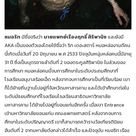
หมอริท
มีชื่อจริงว่า
นายแพทย์เรืองฤทธิ์ ศิริพานิช
และยังมี
AKA เป็นของตัวเองโดยใช้ชื่อว่า ริท เดอะสตาร์ หมอหล่องานดีคน
นี้เกิดเมื่อวันที่ 20 มิถุนายน พ.ศ 2533 ปัจจุบันหนุ่มหล่อคนนี้มีอายุ
31 ปี ซึ่งเป็นบุตรชายลำดับที่ 2 ของตระกูลศิริพานิช ในส่วนของ
การศึกษา หมอหล่อคนนี้จบการศึกษาในระดับประถมศึกษาที่
โรงเรียนอนุบาลร้อยเอ็ด หลังจากจบการศึกษาเป็นที่เรียบร้อย เขา
ก็ได้ย้ายถิ่นฐานไปอยู่ที่จังหวัดมหาสารคาม และได้เข้าศึกษาต่อใน
ระดับมัธยมศึกษาที่โรงเรียนโรงเรียนสาธิตมหาวิทยาลัย
มหาสารคาม ได้ย้ายไปอยู่ที่ขอนแก่นอีกครั้ง เมื่อเขา Entrance
เข้ามหาวิทยาลัยขอนแก่น คณะแพทยศาสตร์ หลังจากจบการ
ศึกษาในระดับปริญญาตรี เขาก็สามารถคว้ารางวัลเกียรตินิยม
อันดับที่ 2 จากมหาลัยดังกล่าวได้สำเร็จ และปัจจุบัน หมอริท เรือง