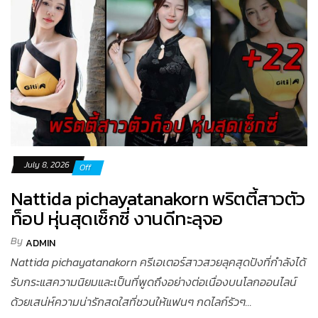
July 8, 2026
Off
Nattida pichayatanakorn พริตตี้สาวตัว
ท็อป หุ่นสุดเซ็กซี่ งานดีทะลุจอ
By
ADMIN
Nattida pichayatanakorn ครีเอเตอร์สาวสวยลุคสุดปังที่กำลังได้
รับกระแสความนิยมและเป็นที่พูดถึงอย่างต่อเนื่องบนโลกออนไลน์
ด้วยเสน่ห์ความน่ารักสดใสที่ชวนให้แฟนๆ กดไลก์รัวๆ...