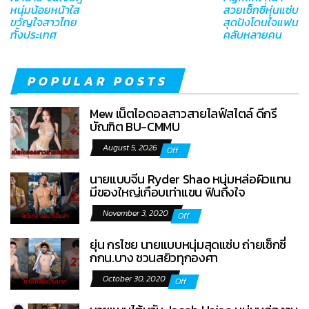
หนุ่มน้อยหน้าใส
สวยเซ็กซี่หุ่นแซ่บ
ขวัญใจสาวไทย
สุดปังโดนใจแฟน
ทั้งประเทศ
คลับหลายคน
POPULAR POSTS
Mew เน็ตไอดอลสาวสายไลฟ์สไตล์ ดีกรี
บัณฑิต BU-CMMU
August 5, 2026
Off
นายแบบจีน Ryder Shao หนุ่มหล่อผิวแทน
มีของใหญ่เกือบเท่าแขน ฟินถึงใจ
November 3, 2020
Off
ยุ่น กรไชย นายแบบหนุ่มสุดแซ่บ ถ่ายเซ็กซี่
กกน.บาง ชวนสยิวทุกองศา
October 30, 2020
Off