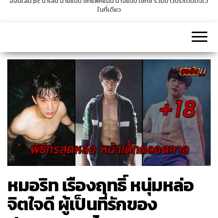
ออนไลน์ pc น่าเล่น นายแบบ ซิกแพคแน่น นางแบบ เซ็กซี่ รวมข่าวประเด็นดังไว้
ในที่เดียว
v
i
g
a
t
i
o
n
หมอริท เรืองฤทธิ์ หนุ่มหล่อ
จิตใจดี ผู้เป็นที่รักของ