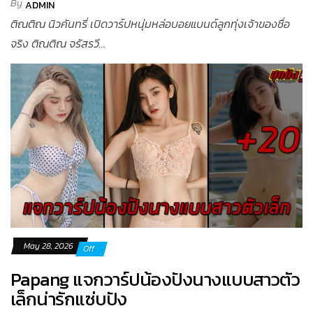
By
ADMIN
ติณติณ นิวคันทรี่ เปิดวาร์ปหนุ่มหล่อบอยแบนด์ลูกทุ่งเจ้าของชื่อ
จริง ติณติณ จรัสรวี...
May 28, 2026
Off
Papang แจกวาร์ปน้องปังนางแบบสาวตัว
เล็กน่ารักแซ่บปัง