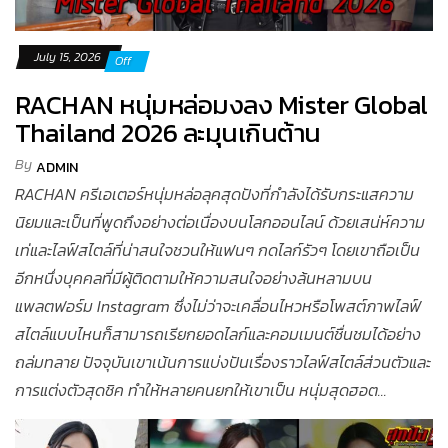
July 15, 2026
Off
RACHAN หนุ่มหล่อมงลง Mister Global
Thailand 2026 ละมุนเกินต้าน
By
ADMIN
RACHAN ครีเอเตอร์หนุ่มหล่อลุคสุดปังที่กำลังได้รับกระแสความ
นิยมและเป็นที่พูดถึงอย่างต่อเนื่องบนโลกออนไลน์ ด้วยเสน่ห์ความ
เท่และไลฟ์สไตล์ที่น่าสนใจชวนให้แฟนๆ กดไลก์รัวๆ โดยเขาถือเป็น
อีกหนึ่งบุคคลที่มีผู้ติดตามให้ความสนใจอย่างล้นหลามบน
แพลตฟอร์ม Instagram ซึ่งไม่ว่าจะเคลื่อนไหวหรือโพสต์ภาพไลฟ์
สไตล์แบบไหนก็สามารถเรียกยอดไลก์และคอมเมนต์ชื่นชมได้อย่าง
ถล่มทลาย ปัจจุบันเขาเน้นการแบ่งปันเรื่องราวไลฟ์สไตล์ส่วนตัวและ
การแต่งตัวสุดชิค ทำให้หลายคนยกให้เขาเป็น หนุ่มสุดฮอต...