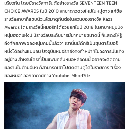
เดียวกัน โดยมีรางวัลการันตีอย่างรางวัล SEVENTEEN TEEN
CHOICE AWARDS ในปี 2010 สาขาดาวดวงใหม่ในหมู่ดาว แค่ชื่อ
รางวัลสาขาก็แซบนัวแล้วมาดูกันต่อในส่วนของรางวัล Kazz
Awards โดยรางวัลนี้หมอริทได้อวยยศในปี 2018 ในสาขาหนุ่มปัง
หนุ่มฮอตแห่งปี มีรางวัลประดับบารมีมากมายขนาดนี้ ก็แสดงให้รู้
ถึงศักยภาพของหนุ่มคนนี้แล้วว่า เขานั้นมีดีกรีเป็นซุปตาร์เบอร์
หนึ่งได้อย่างแน่นอน ปัจจุบันหมอริทยังคงทำหน้าที่ในวงการบันเทิง
อยู่บ้าง สำหรับใครที่เป็นแฟนคลับหมอหล่อคนนี้ อยากจะติดตาม
ผลงานในด้านอื่นๆ ก็สามารถเข้าไปติดตามดูได้ในรายการ “เรื่อง
ของหมอ” ออกอากาศทาง Youtube: MhorRitz