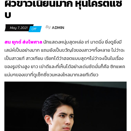
ผิวขาวเนียนมาก หุ่นโครตแซ่
บ
By
ADMIN
May 7, 2021
Off
สน ยุกต์ ส่งไพศาล
นักแสดงหนุ่มสุดหล่อ เท่ มาดนิ่ง ยิ่งดูยิ่งมี
เสน่ห์เป็นอย่างมาก แถมยังเป็นขวัญใจของสาวๆทั้งหลาย ไม่ว่าจะ
เป็นสาวแท้ สาวเทียม เรียกได้ว่าฮอตแบบสุดๆไม่ว่าจะเป็นในเรื่อง
ของรูปร่างสูง ยาว เข่าดีและที่เห็นได้อย่างเด่นชัดนั่นก็คือ ซิกแพค
แน่นๆของเขาที่ดูเซ็กซี่ชวนหลงใหลมากเลยทีเดียว