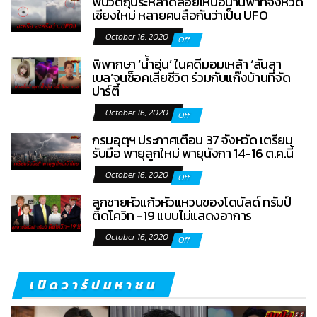
พบวัตถุประหลาดลอยเหนือน่านฟ้าที่จังหวัด
เชียงใหม่ หลายคนลือกันว่าเป็น UFO
October 16, 2020
Off
พิพากษา ‘น้ำอุ่น’ ในคดีมอมเหล้า ‘ลันลา
เบล’จนช็อคเสียชีวิต ร่วมกับแก๊งบ้านที่จัด
ปาร์ตี้
October 16, 2020
Off
กรมอุตุฯ ประกาศเตือน 37 จังหวัด เตรียม
รับมือ พายุลูกใหม่ พายุนังกา 14-16 ต.ค.นี้
October 16, 2020
Off
ลูกชายหัวแก้วหัวแหวนของโดนัลด์ ทรัมป์
ติดโควิท -19 แบบไม่แสดงอาการ
October 16, 2020
Off
เปิดวาร์ปมหาชน