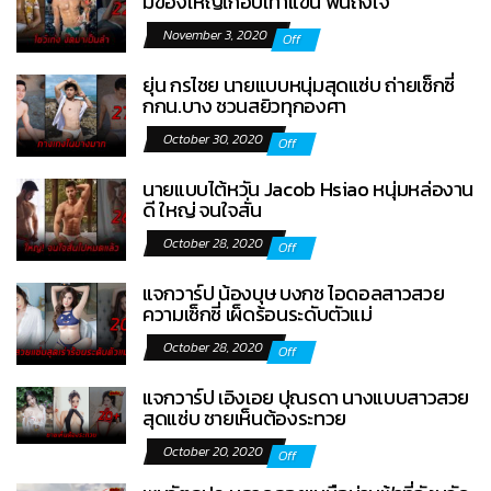
มีของใหญ่เกือบเท่าแขน ฟินถึงใจ
November 3, 2020
Off
ยุ่น กรไชย นายแบบหนุ่มสุดแซ่บ ถ่ายเซ็กซี่
กกน.บาง ชวนสยิวทุกองศา
October 30, 2020
Off
นายแบบไต้หวัน Jacob Hsiao หนุ่มหล่องาน
ดี ใหญ่ จนใจสั่น
October 28, 2020
Off
แจกวาร์ป น้องบุษ บงกช ไอดอลสาวสวย
ความเซ็กซี่ เผ็ดร้อนระดับตัวแม่
October 28, 2020
Off
แจกวาร์ป เอิงเอย ปุณรดา นางแบบสาวสวย
สุดแซ่บ ชายเห็นต้องระทวย
October 20, 2020
Off