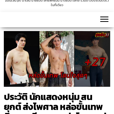
ออนไลน์ pc น่าเล่น นายแบบ ซิกแพคแน่น นางแบบ เซ็กซี่ รวมข่าวประเด็นดังไว้
ในที่เดียว
v
i
g
a
t
i
o
n
ประวัติ นักแสดงหนุ่ม สน
ยุกต์ ส่งไพศาล หล่อขั้นเทพ