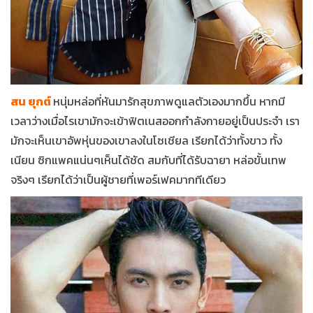
สน ยุกต์
หนุ่มหล่อที่หันมารักสุขภาพดูแลตัวเองมากขึ้น หากมี
เวลาว่างเมื่อไรเขามักจะเข้าฟิตเนสออกกำลังกายอยู่เป็นประจำ เรา
มักจะเห็นเขาอัพหุ่นของเขาลงในโซเชียล เรียกได้ว่าทั้งขาว ทั้ง
เนียน ซิกแพคแน่นๆเห็นได้ชัด สมกับที่ได้รับฉายา หล่อขั้นเทพ
จริงๆ เรียกได้ว่าเป็นผู้ชายที่เพอร์เฟคมากทีเดียว