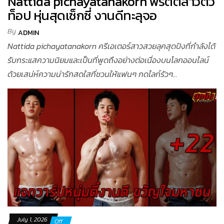
Nattida pichayatanakorn พริตตี้สาวตัว
ท็อป หุ่นสุดเซ็กซี่ งานดีทะลุจอ
By
ADMIN
Nattida pichayatanakorn ครีเอเตอร์สาวสวยลุคสุดปังที่กำลังได้
รับกระแสความนิยมและเป็นที่พูดถึงอย่างต่อเนื่องบนโลกออนไลน์
ด้วยเสน่ห์ความน่ารักสดใสที่ชวนให้แฟนๆ กดไลก์รัวๆ...
July 1, 2026
Off