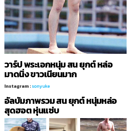
วาร์ป พระเอกหนุ่ม สน ยุกต์ หล่อ
มาดนิ่ง ขาวเนียน
มาก
Instagram :
sonyuke
อัลบัมภาพรวม สน ยุกต์
หนุ่มหล่อ
สุดฮอต หุ่นแซ่บ