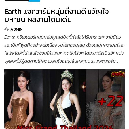
Earth แจกวาร์ปหนุ่มตี๋งานดี ขวัญใจ
มหาชน ผลงานโดนเด่น
By
ADMIN
Earth ครีเอเตอร์หนุ่มหล่อลุคสุดปังที่กำลังได้รับกระแสความนิยม
และเป็นที่พูดถึงอย่างต่อเนื่องบนโลกออนไลน์ ด้วยเสน่ห์ความเท่และ
ไลฟ์สไตล์ที่น่าสนใจชวนให้แฟนๆ กดไลก์รัวๆ โดยเขาถือเป็นอีกหนึ่ง
บุคคลที่มีผู้ติดตามให้ความสนใจอย่างล้นหลามบนแพลตฟอร์ม...