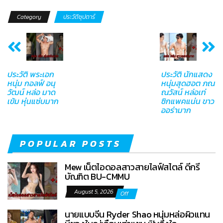
Category
ประวัติซุปตาร์
ประวัติ พระเอก
ประวัติ นักแสดง
หนุ่ม กอลฟ์ อนุ
หนุ่มสุดฮอต ภณ
วัฒน์ หล่อ มาด
ณวัสน์ หล่อเท่
เข้ม หุ่นแซ่บมาก
ซิกแพคแน่น ขาว
ออร่ามาก
POPULAR POSTS
Mew เน็ตไอดอลสาวสายไลฟ์สไตล์ ดีกรี
บัณฑิต BU-CMMU
August 5, 2026
Off
นายแบบจีน Ryder Shao หนุ่มหล่อผิวแทน