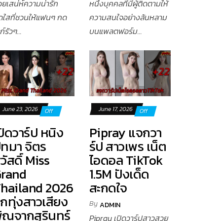
วยเสน่ห์ความน่ารัก
หนึ่งบุคคลที่มีผู้ติดตามให้
ดใสที่ชวนให้แฟนๆ กด
ความสนใจอย่างล้นหลาม
ก์รัวๆ...
บนแพลตฟอร์ม...
June 23, 2026
June 17, 2026
Off
Off
ปิดวาร์ป หนิง
Pipray แจกวา
ัทมา จิตร
ร์ป สาวเพร เน็ต
วัสดิ์ Miss
ไอดอล TikTok
rand
1.5M ปังเด็ด
hailand 2026
สะกดใจ
ูกทุ่งสาวเสียง
By
ADMIN
ิณจากสุรินทร์
Pipray เปิดวาร์ปสาวสวย