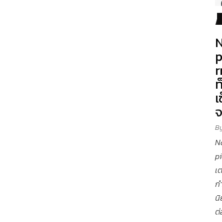
N
p
r
ท
เ
B
N
p
เต
ก
นิ
ต