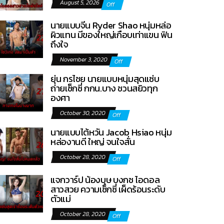
August 5, 2026
Off
นายแบบจีน Ryder Shao หนุ่มหล่อ
ผิวแทน มีของใหญ่เกือบเท่าแขน ฟิน
ถึงใจ
November 3, 2020
Off
ยุ่น กรไชย นายแบบหนุ่มสุดแซ่บ
ถ่ายเซ็กซี่ กกน.บาง ชวนสยิวทุก
องศา
October 30, 2020
Off
นายแบบไต้หวัน Jacob Hsiao หนุ่ม
หล่องานดี ใหญ่ จนใจสั่น
October 28, 2020
Off
แจกวาร์ป น้องบุษ บงกช ไอดอล
สาวสวย ความเซ็กซี่ เผ็ดร้อนระดับ
ตัวแม่
October 28, 2020
Off