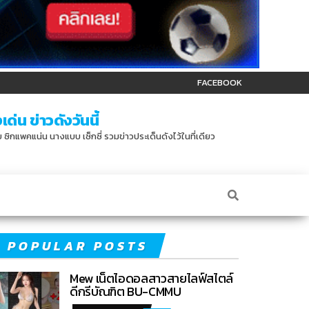
FACEBOOK
ด่น ข่าวดังวันนี้
บบ ซิกแพคแน่น นางแบบ เซ็กซี่ รวมข่าวประเด็นดังไว้ในที่เดียว
POPULAR POSTS
Mew เน็ตไอดอลสาวสายไลฟ์สไตล์
ดีกรีบัณฑิต BU-CMMU