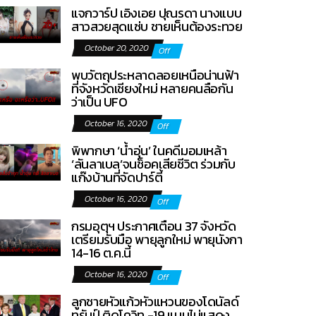
แจกวาร์ป เอิงเอย ปุณรดา นางแบบ
สาวสวยสุดแซ่บ ชายเห็นต้องระทวย
October 20, 2020
Off
พบวัตถุประหลาดลอยเหนือน่านฟ้า
ที่จังหวัดเชียงใหม่ หลายคนลือกัน
ว่าเป็น UFO
October 16, 2020
Off
พิพากษา ‘น้ำอุ่น’ ในคดีมอมเหล้า
‘ลันลาเบล’จนช็อคเสียชีวิต ร่วมกับ
แก๊งบ้านที่จัดปาร์ตี้
October 16, 2020
Off
กรมอุตุฯ ประกาศเตือน 37 จังหวัด
เตรียมรับมือ พายุลูกใหม่ พายุนังกา
14-16 ต.ค.นี้
October 16, 2020
Off
ลูกชายหัวแก้วหัวแหวนของโดนัลด์
ทรัมป์ ติดโควิท -19 แบบไม่แสดง