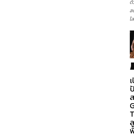
ด้
ส
ไล
เ
ป
ส
G
T
ล
พ