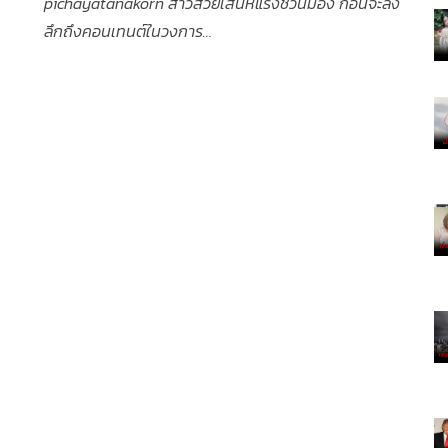
pichayatanakorn สาวสวยเสน่ห์แรงชวนมอง ก่อนจะลง
ลึกถึงคอนเทนต์ในวงการ…