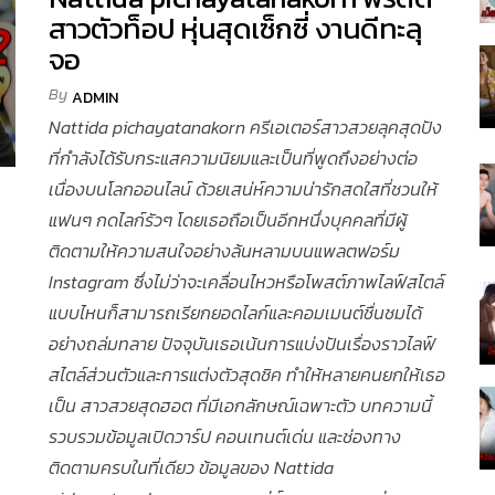
สาวตัวท็อป หุ่นสุดเซ็กซี่ งานดีทะลุ
จอ
By
ADMIN
Nattida pichayatanakorn ครีเอเตอร์สาวสวยลุคสุดปัง
ที่กำลังได้รับกระแสความนิยมและเป็นที่พูดถึงอย่างต่อ
เนื่องบนโลกออนไลน์ ด้วยเสน่ห์ความน่ารักสดใสที่ชวนให้
แฟนๆ กดไลก์รัวๆ โดยเธอถือเป็นอีกหนึ่งบุคคลที่มีผู้
ติดตามให้ความสนใจอย่างล้นหลามบนแพลตฟอร์ม
Instagram ซึ่งไม่ว่าจะเคลื่อนไหวหรือโพสต์ภาพไลฟ์สไตล์
แบบไหนก็สามารถเรียกยอดไลก์และคอมเมนต์ชื่นชมได้
อย่างถล่มทลาย ปัจจุบันเธอเน้นการแบ่งปันเรื่องราวไลฟ์
สไตล์ส่วนตัวและการแต่งตัวสุดชิค ทำให้หลายคนยกให้เธอ
เป็น สาวสวยสุดฮอต ที่มีเอกลักษณ์เฉพาะตัว บทความนี้
รวบรวมข้อมูลเปิดวาร์ป คอนเทนต์เด่น และช่องทาง
ติดตามครบในที่เดียว ข้อมูลของ Nattida