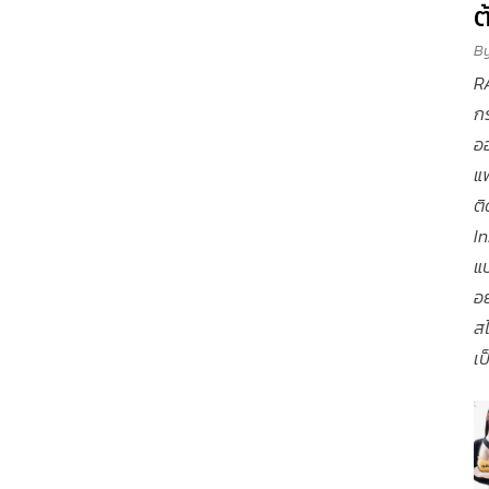
ต
B
RA
กร
ออ
แฟ
ต
In
แ
อย
สไ
เป