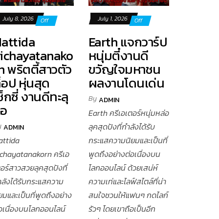
July 8, 2026
July 1, 2026
Off
Off
attida
Earth แจกวาร์ป
ichayatanako
หนุ่มตี๋งานดี
n พริตตี้สาวตัว
ขวัญใจมหาชน
็อป หุ่นสุด
ผลงานโดนเด่น
ซ็กซี่ งานดีทะลุ
By
ADMIN
จอ
Earth ครีเอเตอร์หนุ่มหล่อ
y
ลุคสุดปังที่กำลังได้รับ
ADMIN
attida
กระแสความนิยมและเป็นที่
ichayatanakorn ครีเอ
พูดถึงอย่างต่อเนื่องบน
อร์สาวสวยลุคสุดปังที่
โลกออนไลน์ ด้วยเสน่ห์
ำลังได้รับกระแสความ
ความเท่และไลฟ์สไตล์ที่น่า
ยมและเป็นที่พูดถึงอย่าง
สนใจชวนให้แฟนๆ กดไลก์
่อเนื่องบนโลกออนไลน์
รัวๆ โดยเขาถือเป็นอีก