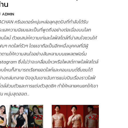
้าน
y
ADMIN
CHAN ครีเอเตอร์หนุ่มหล่อลุคสุดปังที่กำลังได้รับ
ะแสความนิยมและเป็นที่พูดถึงอย่างต่อเนื่องบนโลก
นไลน์ ด้วยเสน่ห์ความเท่และไลฟ์สไตล์ที่น่าสนใจชวนให้
นๆ กดไลก์รัวๆ โดยเขาถือเป็นอีกหนึ่งบุคคลที่มีผู้
ิดตามให้ความสนใจอย่างล้นหลามบนแพลตฟอร์ม
stagram ซึ่งไม่ว่าจะเคลื่อนไหวหรือโพสต์ภาพไลฟ์สไตล์
บบไหนก็สามารถเรียกยอดไลก์และคอมเมนต์ชื่นชมได้
่างถล่มทลาย ปัจจุบันเขาเน้นการแบ่งปันเรื่องราวไลฟ์
ตล์ส่วนตัวและการแต่งตัวสุดชิค ทำให้หลายคนยกให้เขา
็น หนุ่มสุดฮอต...