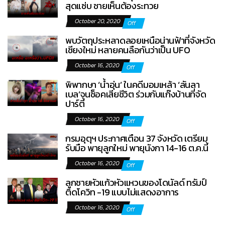
สุดแซ่บ ชายเห็นต้องระทวย
October 20, 2020
Off
พบวัตถุประหลาดลอยเหนือน่านฟ้าที่จังหวัด
เชียงใหม่ หลายคนลือกันว่าเป็น UFO
October 16, 2020
Off
พิพากษา ‘น้ำอุ่น’ ในคดีมอมเหล้า ‘ลันลา
เบล’จนช็อคเสียชีวิต ร่วมกับแก๊งบ้านที่จัด
ปาร์ตี้
October 16, 2020
Off
กรมอุตุฯ ประกาศเตือน 37 จังหวัด เตรียม
รับมือ พายุลูกใหม่ พายุนังกา 14-16 ต.ค.นี้
October 16, 2020
Off
ลูกชายหัวแก้วหัวแหวนของโดนัลด์ ทรัมป์
ติดโควิท -19 แบบไม่แสดงอาการ
October 16, 2020
Off