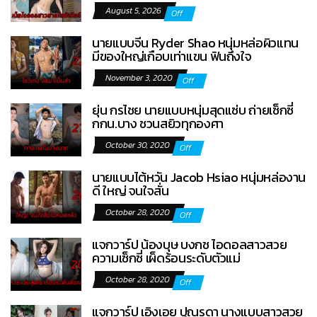
August 5, 2026
Off
นายแบบจีน Ryder Shao หนุ่มหล่อผิวแทน
มีของใหญ่เกือบเท่าแขน ฟินถึงใจ
November 3, 2020
Off
ยุ่น กรไชย นายแบบหนุ่มสุดแซ่บ ถ่ายเซ็กซี่
กกน.บาง ชวนสยิวทุกองศา
October 30, 2020
Off
นายแบบไต้หวัน Jacob Hsiao หนุ่มหล่องาน
ดี ใหญ่ จนใจสั่น
October 28, 2020
Off
แจกวาร์ป น้องบุษ บงกช ไอดอลสาวสวย
ความเซ็กซี่ เผ็ดร้อนระดับตัวแม่
October 28, 2020
Off
แจกวาร์ป เอิงเอย ปุณรดา นางแบบสาวสวย