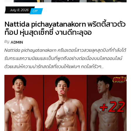
July 8, 2026
Off
Nattida pichayatanakorn พริตตี้สาวตัว
ท็อป หุ่นสุดเซ็กซี่ งานดีทะลุจอ
By
ADMIN
Nattida pichayatanakorn ครีเอเตอร์สาวสวยลุคสุดปังที่กำลังได้
รับกระแสความนิยมและเป็นที่พูดถึงอย่างต่อเนื่องบนโลกออนไลน์
ด้วยเสน่ห์ความน่ารักสดใสที่ชวนให้แฟนๆ กดไลก์รัวๆ...