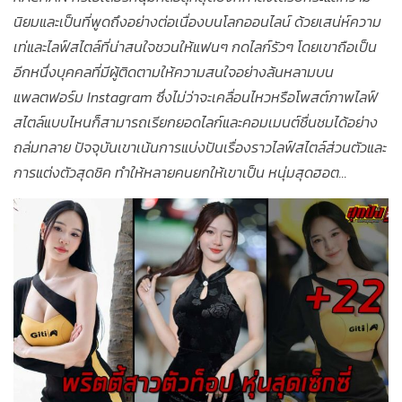
นิยมและเป็นที่พูดถึงอย่างต่อเนื่องบนโลกออนไลน์ ด้วยเสน่ห์ความ
เท่และไลฟ์สไตล์ที่น่าสนใจชวนให้แฟนๆ กดไลก์รัวๆ โดยเขาถือเป็น
อีกหนึ่งบุคคลที่มีผู้ติดตามให้ความสนใจอย่างล้นหลามบน
แพลตฟอร์ม Instagram ซึ่งไม่ว่าจะเคลื่อนไหวหรือโพสต์ภาพไลฟ์
สไตล์แบบไหนก็สามารถเรียกยอดไลก์และคอมเมนต์ชื่นชมได้อย่าง
ถล่มทลาย ปัจจุบันเขาเน้นการแบ่งปันเรื่องราวไลฟ์สไตล์ส่วนตัวและ
การแต่งตัวสุดชิค ทำให้หลายคนยกให้เขาเป็น หนุ่มสุดฮอต...