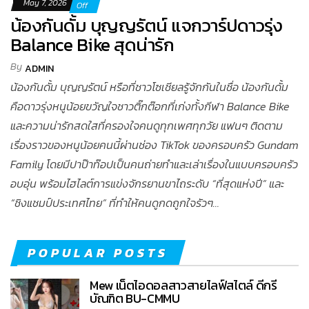
May 7, 2026
Off
น้องกันดั้ม บุญญรัตน์ แจกวาร์ปดาวรุ่ง
Balance Bike สุดน่ารัก
By
ADMIN
น้องกันดั้ม บุญญรัตน์ หรือที่ชาวโซเชียลรู้จักกันในชื่อ น้องกันดั้ม
คือดาวรุ่งหนูน้อยขวัญใจชาวติ๊กต๊อกที่เก่งทั้งกีฬา Balance Bike
และความน่ารักสดใสที่ครองใจคนดูทุกเพศทุกวัย แฟนๆ ติดตาม
เรื่องราวของหนูน้อยคนนี้ผ่านช่อง TikTok ของครอบครัว Gundam
Family โดยมีปาป๊าท๊อปเป็นคนถ่ายทำและเล่าเรื่องในแบบครอบครัว
อบอุ่น พร้อมไฮไลต์การแข่งจักรยานขาไถระดับ “ที่สุดแห่งปี” และ
“ชิงแชมป์ประเทศไทย” ที่ทำให้คนดูกดถูกใจรัวๆ…
POPULAR POSTS
Mew เน็ตไอดอลสาวสายไลฟ์สไตล์ ดีกรี
บัณฑิต BU-CMMU