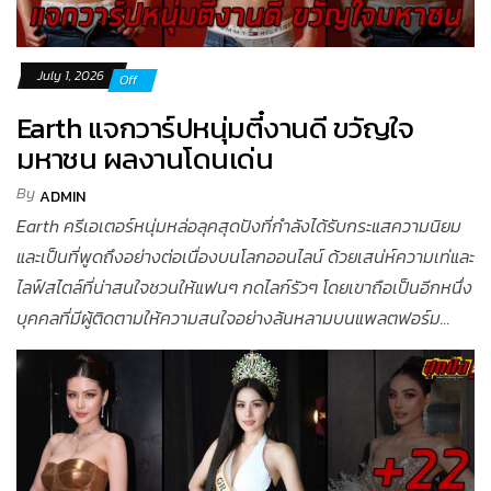
July 1, 2026
Off
Earth แจกวาร์ปหนุ่มตี๋งานดี ขวัญใจ
มหาชน ผลงานโดนเด่น
By
ADMIN
Earth ครีเอเตอร์หนุ่มหล่อลุคสุดปังที่กำลังได้รับกระแสความนิยม
และเป็นที่พูดถึงอย่างต่อเนื่องบนโลกออนไลน์ ด้วยเสน่ห์ความเท่และ
ไลฟ์สไตล์ที่น่าสนใจชวนให้แฟนๆ กดไลก์รัวๆ โดยเขาถือเป็นอีกหนึ่ง
บุคคลที่มีผู้ติดตามให้ความสนใจอย่างล้นหลามบนแพลตฟอร์ม...