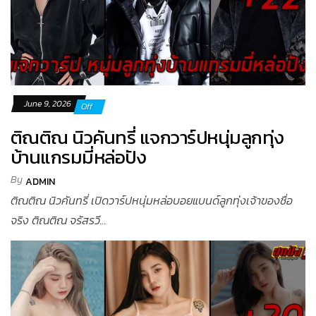
June 9, 2026
Off
ติณติณ นิวคันทรี่ แจกวาร์ปหนุ่มลูกทุ่ง
บ้านแกรมมี่หล่อปัง
By
ADMIN
ติณติณ นิวคันทรี่ เปิดวาร์ปหนุ่มหล่อบอยแบนด์ลูกทุ่งเจ้าของชื่อ
จริง ติณติณ จรัสรวี...