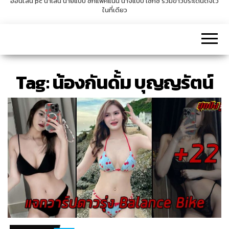
ออนไลน์ pc น่าเล่น นายแบบ ซิกแพคแน่น นางแบบ เซ็กซี่ รวมข่าวประเด็นดังไว้
ในที่เดียว
v
i
g
a
t
Tag:
น้องกันดั้ม บุญญรัตน์
i
o
n