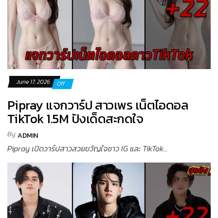
June 17, 2026
Off
Pipray แจกวาร์ป สาวเพร เน็ตไอดอล
TikTok 1.5M ปังเด็ดสะกดใจ
By
ADMIN
Pipray เปิดวาร์ปสาวสวยขวัญใจชาว IG และ TikTok...