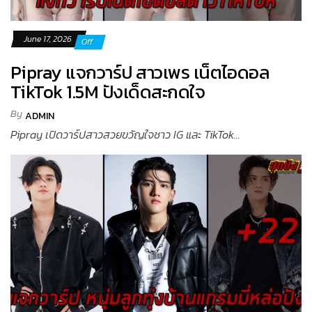
June 17, 2026
Off
Pipray แจกวาร์ป สาวเพร เน็ตไอดอล
TikTok 1.5M ปังเด็ดสะกดใจ
By
ADMIN
Pipray เปิดวาร์ปสาวสวยขวัญใจชาว IG และ TikTok...