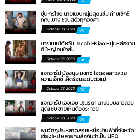
Off
ยุ่น กรไชย นายแบบหนุ่มสุดแซ่บ ถ่ายเซ็กซี่
กกน.บาง ชวนสยิวทุกองศา
October 30, 2020
Off
นายแบบไต้หวัน Jacob Hsiao หนุ่มหล่องาน
ดี ใหญ่ จนใจสั่น
October 28, 2020
Off
แจกวาร์ป น้องบุษ บงกช ไอดอลสาวสวย
ความเซ็กซี่ เผ็ดร้อนระดับตัวแม่
October 28, 2020
Off
แจกวาร์ป เอิงเอย ปุณรดา นางแบบสาวสวย
สุดแซ่บ ชายเห็นต้องระทวย
October 20, 2020
Off
พบวัตถุประหลาดลอยเหนือน่านฟ้าที่จังหวัด
เชียงใหม่ หลายคนลือกันว่าเป็น UFO