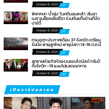
October 16, 2020
Off
พิพากษา ‘น้ำอุ่น’ ในคดีมอมเหล้า ‘ลันลา
เบล’จนช็อคเสียชีวิต ร่วมกับแก๊งบ้านที่จัด
ปาร์ตี้
October 16, 2020
Off
กรมอุตุฯ ประกาศเตือน 37 จังหวัด เตรียม
รับมือ พายุลูกใหม่ พายุนังกา 14-16 ต.ค.นี้
October 16, 2020
Off
ลูกชายหัวแก้วหัวแหวนของโดนัลด์ ทรัมป์
ติดโควิท -19 แบบไม่แสดงอาการ
October 16, 2020
Off
เปิดวาร์ปมหาชน