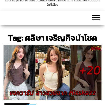
ออนไลน์ pc น่าเล่น นายแบบ ซิกแพคแน่น นางแบบ เซ็กซี่ รวมข่าวประเด็นดังไว้
ในที่เดียว
v
i
g
a
t
Tag:
ศลิษา เจริญกิจนำโชค
i
o
n