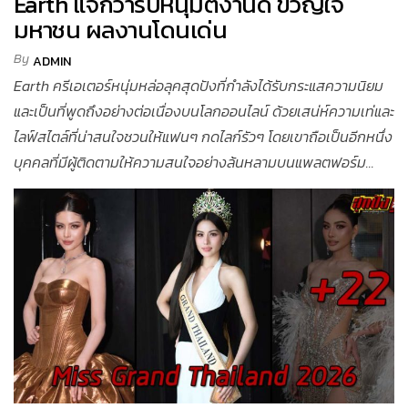
Earth แจกวาร์ปหนุ่มตี๋งานดี ขวัญใจ
มหาชน ผลงานโดนเด่น
By
ADMIN
Earth ครีเอเตอร์หนุ่มหล่อลุคสุดปังที่กำลังได้รับกระแสความนิยม
และเป็นที่พูดถึงอย่างต่อเนื่องบนโลกออนไลน์ ด้วยเสน่ห์ความเท่และ
ไลฟ์สไตล์ที่น่าสนใจชวนให้แฟนๆ กดไลก์รัวๆ โดยเขาถือเป็นอีกหนึ่ง
บุคคลที่มีผู้ติดตามให้ความสนใจอย่างล้นหลามบนแพลตฟอร์ม...