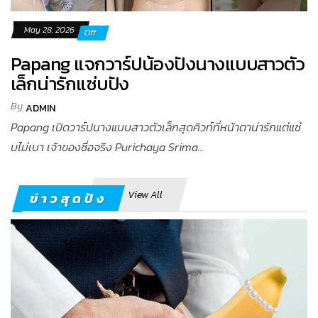
May 28, 2026
Off
Papang แจกวาร์ปน้องปังนางแบบสาวตัว
เล็กน่ารักแซ่บปัง
By
ADMIN
Papang เปิดวาร์ปนางแบบสาวตัวเล็กสุดคิวท์ที่หน้าตาน่ารักแต่แซ่
บไม่เบา เจ้าของชื่อจริง Purichaya Srima...
View All
ข่าวสุดปัง