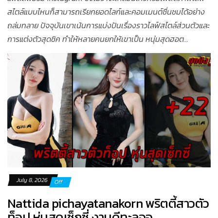
สไตล์แบบไหนก็สามารถเรียกยอดไลก์และคอมเมนต์ชื่นชมได้อย่าง
ถล่มทลาย ปัจจุบันเขาเน้นการแบ่งปันเรื่องราวไลฟ์สไตล์ส่วนตัวและ
การแต่งตัวสุดชิค ทำให้หลายคนยกให้เขาเป็น หนุ่มสุดฮอต...
July 8, 2026
Off
Nattida pichayatanakorn พริตตี้สาวตัว
ท็อป หุ่นสุดเซ็กซี่ งานดีทะลุจอ