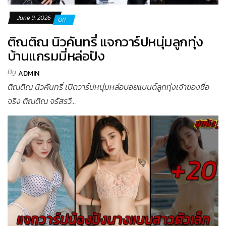
June 9, 2026
Off
ติณติณ นิวคันทรี่ แจกวาร์ปหนุ่มลูกทุ่ง
บ้านแกรมมี่หล่อปัง
By
ADMIN
ติณติณ นิวคันทรี่ เปิดวาร์ปหนุ่มหล่อบอยแบนด์ลูกทุ่งเจ้าของชื่อ
จริง ติณติณ จรัสรวี...