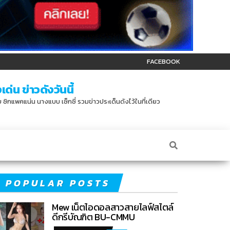
FACEBOOK
ด่น ข่าวดังวันนี้
บบ ซิกแพคแน่น นางแบบ เซ็กซี่ รวมข่าวประเด็นดังไว้ในที่เดียว
POPULAR POSTS
Mew เน็ตไอดอลสาวสายไลฟ์สไตล์
ดีกรีบัณฑิต BU-CMMU