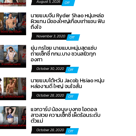
August 5, 2026
Off
นายแบบจีน Ryder Shao หนุ่มหล่อ
ผิวแทน มีของใหญ่เกือบเท่าแขน ฟิน
ถึงใจ
November 3, 2020
Off
ยุ่น กรไชย นายแบบหนุ่มสุดแซ่บ
ถ่ายเซ็กซี่ กกน.บาง ชวนสยิวทุก
องศา
October 30, 2020
Off
นายแบบไต้หวัน Jacob Hsiao หนุ่ม
หล่องานดี ใหญ่ จนใจสั่น
October 28, 2020
Off
แจกวาร์ป น้องบุษ บงกช ไอดอล
สาวสวย ความเซ็กซี่ เผ็ดร้อนระดับ
ตัวแม่
October 28, 2020
Off