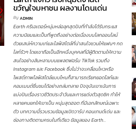
ขวัญใจมหาชน ผลงานโดนเด่น
By
ADMIN
Earth ครีเอเตอร์หนุ่มหล่อลุคสุดปังที่กำลังได้รับกระแส
ความนิยมและเป็นที่พูดถึงอย่างต่อเนื่องบนโลกออนไลน์
ด้วยเสน่ห์ความเท่และไลฟ์สไตล์ที่น่าสนใจชวนให้แฟนๆ กด
ไลก์รัวๆ โดยเขาถือเป็นอีกหนึ่งบุคคลที่มีผู้ติดตามให้ความ
สนใจอย่างล้นหลามบนแพลตฟอร์ม TikTok รวมถึง
Instagram และ Facebook ซึ่งไม่ว่าจะเคลื่อนไหวหรือ
โพสต์ภาพไลฟ์สไตล์แบบไหนก็สามารถเรียกยอดไลก์และ
คอมเมนต์ชื่นชมได้อย่างถล่มทลาย ปัจจุบันเขาเน้นการ
แบ่งปันเรื่องราวชีวิตประจำวันและการแต่งตัวสุดชิค ทำให้
หลายคนยกให้เขาเป็น หนุ่มสุดฮอต ที่มีเอกลักษณ์เฉพาะ
ตัว บทความนี้รวบรวมข้อมูลเปิดวาร์ป คอนเทนต์เด่น และ
ช่องทางติดตามครบในที่เดียว ข้อมูลของ Earth…