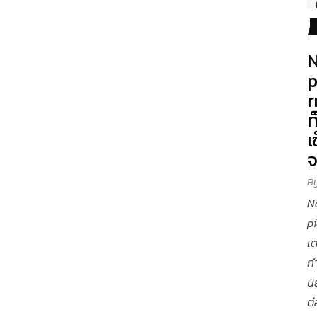
N
p
r
ท
เ
B
N
p
เต
ก
นิ
ต