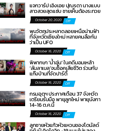
แจกวาร์ป เอิงเอย ปุณรดา นางแบบ
สาวสวยสุดแซ่บ ชายเห็นต้องระทวย
October 20, 2020
Off
พบวัตถุประหลาดลอยเหนือน่านฟ้า
ที่จังหวัดเชียงใหม่ หลายคนลือกัน
ว่าเป็น UFO
October 16, 2020
Off
พิพากษา ‘น้ำอุ่น’ ในคดีมอมเหล้า
‘ลันลาเบล’จนช็อคเสียชีวิต ร่วมกับ
แก๊งบ้านที่จัดปาร์ตี้
October 16, 2020
Off
กรมอุตุฯ ประกาศเตือน 37 จังหวัด
เตรียมรับมือ พายุลูกใหม่ พายุนังกา
14-16 ต.ค.นี้
October 16, 2020
Off
ลูกชายหัวแก้วหัวแหวนของโดนัลด์
ทรัมป์ ติดโควิท -19 แบบไม่แสดง