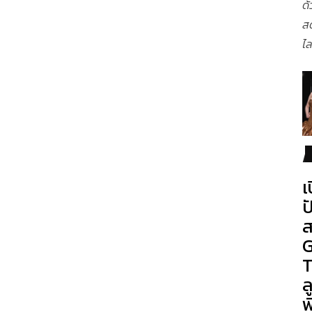
ด้
ส
ไล
เ
ป
ส
G
T
ล
พ