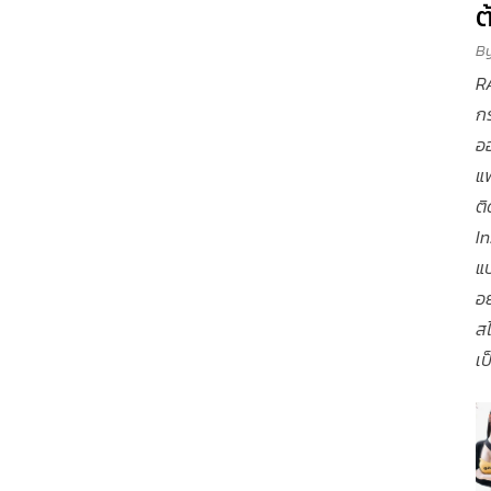
ต
B
RA
กร
ออ
แฟ
ต
In
แ
อย
สไ
เป