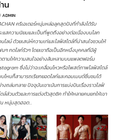
้าน
y
ADMIN
CHAN ครีเอเตอร์หนุ่มหล่อลุคสุดปังที่กำลังได้รับ
ะแสความนิยมและเป็นที่พูดถึงอย่างต่อเนื่องบนโลก
นไลน์ ด้วยเสน่ห์ความเท่และไลฟ์สไตล์ที่น่าสนใจชวนให้
นๆ กดไลก์รัวๆ โดยเขาถือเป็นอีกหนึ่งบุคคลที่มีผู้
ิดตามให้ความสนใจอย่างล้นหลามบนแพลตฟอร์ม
stagram ซึ่งไม่ว่าจะเคลื่อนไหวหรือโพสต์ภาพไลฟ์สไตล์
บบไหนก็สามารถเรียกยอดไลก์และคอมเมนต์ชื่นชมได้
่างถล่มทลาย ปัจจุบันเขาเน้นการแบ่งปันเรื่องราวไลฟ์
ตล์ส่วนตัวและการแต่งตัวสุดชิค ทำให้หลายคนยกให้เขา
็น หนุ่มสุดฮอต...