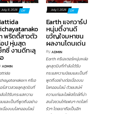
July 8, 2026
July 1, 2026
Off
Off
attida
Earth แจกวาร์ป
ichayatanako
หนุ่มตี๋งานดี
n พริตตี้สาวตัว
ขวัญใจมหาชน
็อป หุ่นสุด
ผลงานโดนเด่น
ซ็กซี่ งานดีทะลุ
By
ADMIN
จอ
Earth ครีเอเตอร์หนุ่มหล่อ
y
ลุคสุดปังที่กำลังได้รับ
ADMIN
attida
กระแสความนิยมและเป็นที่
ichayatanakorn ครีเอ
พูดถึงอย่างต่อเนื่องบน
อร์สาวสวยลุคสุดปังที่
โลกออนไลน์ ด้วยเสน่ห์
ำลังได้รับกระแสความ
ความเท่และไลฟ์สไตล์ที่น่า
ยมและเป็นที่พูดถึงอย่าง
สนใจชวนให้แฟนๆ กดไลก์
่อเนื่องบนโลกออนไลน์
รัวๆ โดยเขาถือเป็นอีก