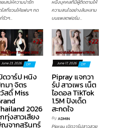
วยเสน่ห์ความน่ารัก
หนึ่งบุคคลที่มีผู้ติดตามให้
ดใสที่ชวนให้แฟนๆ กด
ความสนใจอย่างล้นหลาม
ก์รัวๆ...
บนแพลตฟอร์ม...
June 23, 2026
June 17, 2026
Off
Off
ปิดวาร์ป หนิง
Pipray แจกวา
ัทมา จิตร
ร์ป สาวเพร เน็ต
วัสดิ์ Miss
ไอดอล TikTok
rand
1.5M ปังเด็ด
hailand 2026
สะกดใจ
ูกทุ่งสาวเสียง
By
ADMIN
ิณจากสุรินทร์
Pipray เปิดวาร์ปสาวสวย