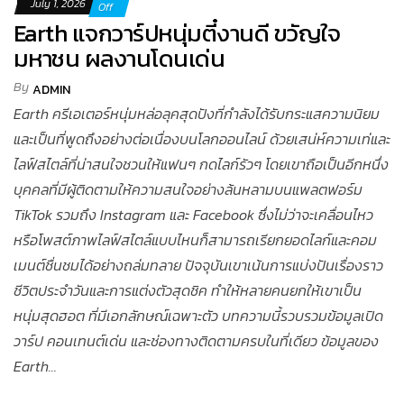
July 1, 2026
Off
Earth แจกวาร์ปหนุ่มตี๋งานดี ขวัญใจ
มหาชน ผลงานโดนเด่น
By
ADMIN
Earth ครีเอเตอร์หนุ่มหล่อลุคสุดปังที่กำลังได้รับกระแสความนิยม
และเป็นที่พูดถึงอย่างต่อเนื่องบนโลกออนไลน์ ด้วยเสน่ห์ความเท่และ
ไลฟ์สไตล์ที่น่าสนใจชวนให้แฟนๆ กดไลก์รัวๆ โดยเขาถือเป็นอีกหนึ่ง
บุคคลที่มีผู้ติดตามให้ความสนใจอย่างล้นหลามบนแพลตฟอร์ม
TikTok รวมถึง Instagram และ Facebook ซึ่งไม่ว่าจะเคลื่อนไหว
หรือโพสต์ภาพไลฟ์สไตล์แบบไหนก็สามารถเรียกยอดไลก์และคอม
เมนต์ชื่นชมได้อย่างถล่มทลาย ปัจจุบันเขาเน้นการแบ่งปันเรื่องราว
ชีวิตประจำวันและการแต่งตัวสุดชิค ทำให้หลายคนยกให้เขาเป็น
หนุ่มสุดฮอต ที่มีเอกลักษณ์เฉพาะตัว บทความนี้รวบรวมข้อมูลเปิด
วาร์ป คอนเทนต์เด่น และช่องทางติดตามครบในที่เดียว ข้อมูลของ
Earth…