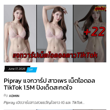
June 17, 2026
Off
Pipray แจกวาร์ป สาวเพร เน็ตไอดอล
TikTok 1.5M ปังเด็ดสะกดใจ
By
ADMIN
Pipray เปิดวาร์ปสาวสวยขวัญใจชาว IG และ TikTok...