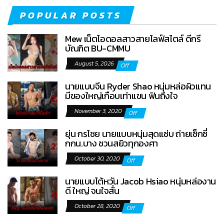
POPULAR POSTS
Mew เน็ตไอดอลสาวสายไลฟ์สไตล์ ดีกรี
บัณฑิต BU-CMMU
August 5, 2026
Off
นายแบบจีน Ryder Shao หนุ่มหล่อผิวแทน
มีของใหญ่เกือบเท่าแขน ฟินถึงใจ
November 3, 2020
Off
ยุ่น กรไชย นายแบบหนุ่มสุดแซ่บ ถ่ายเซ็กซี่
กกน.บาง ชวนสยิวทุกองศา
October 30, 2020
Off
นายแบบไต้หวัน Jacob Hsiao หนุ่มหล่องาน
ดี ใหญ่ จนใจสั่น
October 28, 2020
Off