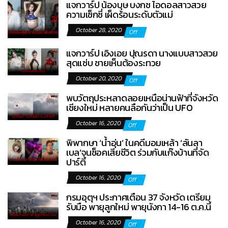
แจกวาร์ป น้องบุษ บงกช ไอดอลสาวสวย
ความเซ็กซี่ เผ็ดร้อนระดับตัวแม่
October 28, 2020
Off
แจกวาร์ป เอิงเอย ปุณรดา นางแบบสาวสวย
สุดแซ่บ ชายเห็นต้องระทวย
October 20, 2020
Off
พบวัตถุประหลาดลอยเหนือน่านฟ้าที่จังหวัด
เชียงใหม่ หลายคนลือกันว่าเป็น UFO
October 16, 2020
Off
พิพากษา ‘น้ำอุ่น’ ในคดีมอมเหล้า ‘ลันลา
เบล’จนช็อคเสียชีวิต ร่วมกับแก๊งบ้านที่จัด
ปาร์ตี้
October 16, 2020
Off
กรมอุตุฯ ประกาศเตือน 37 จังหวัด เตรียม
รับมือ พายุลูกใหม่ พายุนังกา 14-16 ต.ค.นี้
October 16, 2020
Off