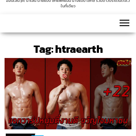
ออนไลน์ pc น่าเล่น นายแบบ ซิกแพคแน่น นางแบบ เซ็กซี่ รวมข่าวประเด็นดังไว้
ในที่เดียว
v
i
g
a
t
Tag:
htraearth
i
o
n