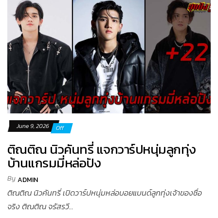
June 9, 2026
Off
ติณติณ นิวคันทรี่ แจกวาร์ปหนุ่มลูกทุ่ง
บ้านแกรมมี่หล่อปัง
By
ADMIN
ติณติณ นิวคันทรี่ เปิดวาร์ปหนุ่มหล่อบอยแบนด์ลูกทุ่งเจ้าของชื่อ
จริง ติณติณ จรัสรวี...