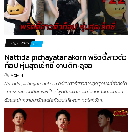
July 8, 2026
Off
Nattida pichayatanakorn พริตตี้สาวตัว
ท็อป หุ่นสุดเซ็กซี่ งานดีทะลุจอ
By
ADMIN
Nattida pichayatanakorn ครีเอเตอร์สาวสวยลุคสุดปังที่กำลังได้
รับกระแสความนิยมและเป็นที่พูดถึงอย่างต่อเนื่องบนโลกออนไลน์
ด้วยเสน่ห์ความน่ารักสดใสที่ชวนให้แฟนๆ กดไลก์รัวๆ...