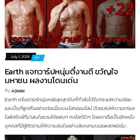
July 1, 2026
Off
Earth แจกวาร์ปหนุ่มตี๋งานดี ขวัญใจ
มหาชน ผลงานโดนเด่น
By
ADMIN
Earth ครีเอเตอร์หนุ่มหล่อลุคสุดปังที่กำลังได้รับกระแสความนิยม
และเป็นที่พูดถึงอย่างต่อเนื่องบนโลกออนไลน์ ด้วยเสน่ห์ความเท่และ
ไลฟ์สไตล์ที่น่าสนใจชวนให้แฟนๆ กดไลก์รัวๆ โดยเขาถือเป็นอีกหนึ่ง
บุคคลที่มีผู้ติดตามให้ความสนใจอย่างล้นหลามบนแพลตฟอร์ม...