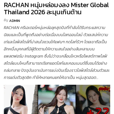
RACHAN หนุ่มหล่อมงลง Mister Global
Thailand 2026 ละมุนเกินต้าน
By
ADMIN
RACHAN ครีเอเตอร์หนุ่มหล่อลุคสุดปังที่กำลังได้รับกระแสความ
นิยมและเป็นที่พูดถึงอย่างต่อเนื่องบนโลกออนไลน์ ด้วยเสน่ห์ความ
เท่และไลฟ์สไตล์ที่น่าสนใจชวนให้แฟนๆ กดไลก์รัวๆ โดยเขาถือเป็น
อีกหนึ่งบุคคลที่มีผู้ติดตามให้ความสนใจอย่างล้นหลามบน
แพลตฟอร์ม Instagram ซึ่งไม่ว่าจะเคลื่อนไหวหรือโพสต์ภาพไลฟ์
สไตล์แบบไหนก็สามารถเรียกยอดไลก์และคอมเมนต์ชื่นชมได้อย่าง
ถล่มทลาย ปัจจุบันเขาเน้นการแบ่งปันเรื่องราวไลฟ์สไตล์ส่วนตัวและ
การแต่งตัวสุดชิค ทำให้หลายคนยกให้เขาเป็น หนุ่มสุดฮอต...