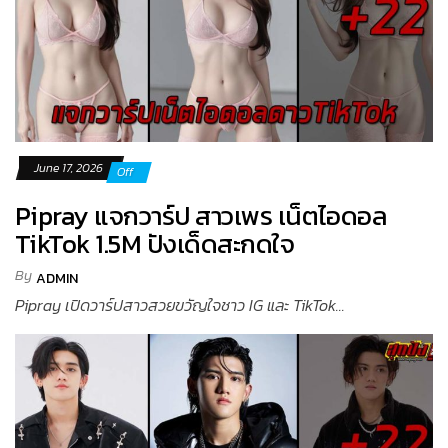
June 17, 2026
Off
Pipray แจกวาร์ป สาวเพร เน็ตไอดอล
TikTok 1.5M ปังเด็ดสะกดใจ
By
ADMIN
Pipray เปิดวาร์ปสาวสวยขวัญใจชาว IG และ TikTok...