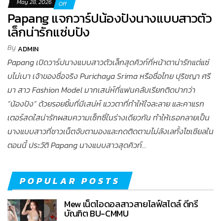
May 28, 2026
Off
Papang แจกวาร์ปน้องปังนางแบบสาวตัว
เล็กน่ารักแซ่บปัง
By
ADMIN
Papang เปิดวาร์ปนางแบบสาวตัวเล็กสุดคิวท์ที่หน้าตาน่ารักแต่แซ่
บไม่เบา เจ้าของชื่อจริง Purichaya Srima หรือชื่อไทย ปุริชญา ศรี
มา สาว Fashion Model มากเสน่ห์ที่แฟนคลับเรียกติดปากว่า
“น้องปัง” ด้วยรอยยิ้มที่มีเสน่ห์ แววตาที่ทำให้ใจละลาย และคาแรก
เตอร์สดใสน่ารักผสมความเซ็กซี่ในร่างเดียวกัน ทำให้เธอกลายเป็น
นางแบบสาวที่ชาวเน็ตจับตามองและกดติดตามไม่ลังเลทั้งโซเชียลใน
ตอนนี้ ประวัติ Papang นางแบบสาวสุดคิวท์…
POPULAR POSTS
Mew เน็ตไอดอลสาวสายไลฟ์สไตล์ ดีกรี
บัณฑิต BU-CMMU