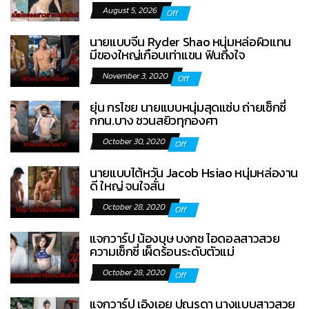
August 5, 2026
Off
นายแบบจีน Ryder Shao หนุ่มหล่อผิวแทน
มีของใหญ่เกือบเท่าแขน ฟินถึงใจ
November 3, 2020
Off
ยุ่น กรไชย นายแบบหนุ่มสุดแซ่บ ถ่ายเซ็กซี่
กกน.บาง ชวนสยิวทุกองศา
October 30, 2020
Off
นายแบบไต้หวัน Jacob Hsiao หนุ่มหล่องาน
ดี ใหญ่ จนใจสั่น
October 28, 2020
Off
แจกวาร์ป น้องบุษ บงกช ไอดอลสาวสวย
ความเซ็กซี่ เผ็ดร้อนระดับตัวแม่
October 28, 2020
Off
แจกวาร์ป เอิงเอย ปุณรดา นางแบบสาวสวย