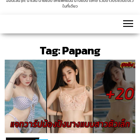
ออนไลน์ pc น่าเล่น นายแบบ ซิกแพคแน่น นางแบบ เซ็กซี่ รวมข่าวประเด็นดังไว้
ในที่เดียว
v
i
g
a
t
Tag:
Papang
i
o
n