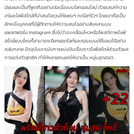
นิยมและเป็นที่พูดถึงอย่างต่อเนื่องบนโลกออนไลน์ ด้วยเสน่ห์ความ
เท่และไลฟ์สไตล์ที่น่าสนใจชวนให้แฟนๆ กดไลก์รัวๆ โดยเขาถือเป็น
อีกหนึ่งบุคคลที่มีผู้ติดตามให้ความสนใจอย่างล้นหลามบน
แพลตฟอร์ม Instagram ซึ่งไม่ว่าจะเคลื่อนไหวหรือโพสต์ภาพไลฟ์
สไตล์แบบไหนก็สามารถเรียกยอดไลก์และคอมเมนต์ชื่นชมได้อย่าง
ถล่มทลาย ปัจจุบันเขาเน้นการแบ่งปันเรื่องราวไลฟ์สไตล์ส่วนตัวและ
การแต่งตัวสุดชิค ทำให้หลายคนยกให้เขาเป็น หนุ่มสุดฮอต...