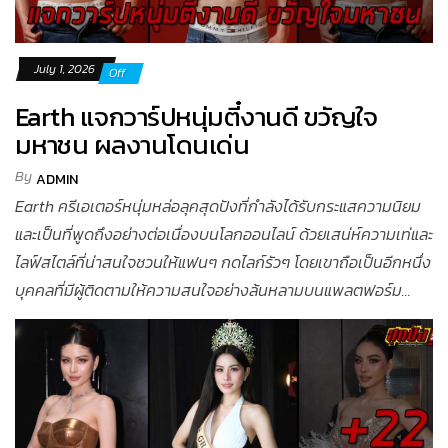
July 1, 2026
Off
Earth แจกวาร์ปหนุ่มตี๋งานดี ขวัญใจ
มหาชน ผลงานโดนเด่น
By
ADMIN
Earth ครีเอเตอร์หนุ่มหล่อลุคสุดปังที่กำลังได้รับกระแสความนิยม
และเป็นที่พูดถึงอย่างต่อเนื่องบนโลกออนไลน์ ด้วยเสน่ห์ความเท่และ
ไลฟ์สไตล์ที่น่าสนใจชวนให้แฟนๆ กดไลก์รัวๆ โดยเขาถือเป็นอีกหนึ่ง
บุคคลที่มีผู้ติดตามให้ความสนใจอย่างล้นหลามบนแพลตฟอร์ม...