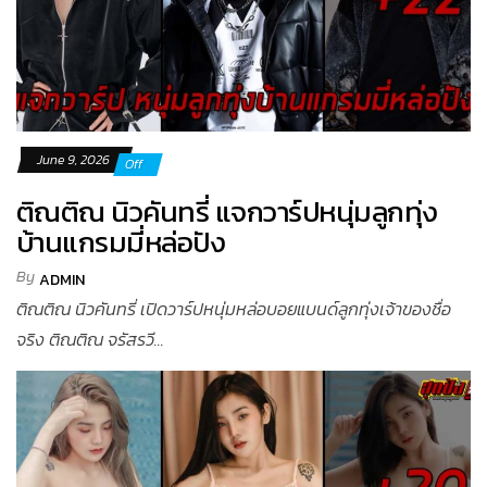
June 9, 2026
Off
ติณติณ นิวคันทรี่ แจกวาร์ปหนุ่มลูกทุ่ง
บ้านแกรมมี่หล่อปัง
By
ADMIN
ติณติณ นิวคันทรี่ เปิดวาร์ปหนุ่มหล่อบอยแบนด์ลูกทุ่งเจ้าของชื่อ
จริง ติณติณ จรัสรวี...