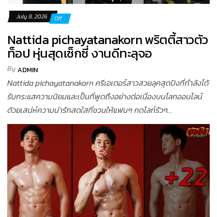
July 8, 2026
Off
Nattida pichayatanakorn พริตตี้สาวตัว
ท็อป หุ่นสุดเซ็กซี่ งานดีทะลุจอ
By
ADMIN
Nattida pichayatanakorn ครีเอเตอร์สาวสวยลุคสุดปังที่กำลังได้
รับกระแสความนิยมและเป็นที่พูดถึงอย่างต่อเนื่องบนโลกออนไลน์
ด้วยเสน่ห์ความน่ารักสดใสที่ชวนให้แฟนๆ กดไลก์รัวๆ...