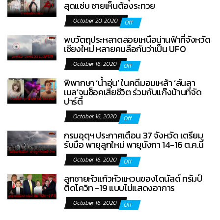
สุดแซ่บ ชายเห็นต้องระทวย
October 20, 2020
Off
พบวัตถุประหลาดลอยเหนือน่านฟ้าที่จังหวัด
เชียงใหม่ หลายคนลือกันว่าเป็น UFO
October 16, 2020
Off
พิพากษา ‘น้ำอุ่น’ ในคดีมอมเหล้า ‘ลันลา
เบล’จนช็อคเสียชีวิต ร่วมกับแก๊งบ้านที่จัด
ปาร์ตี้
October 16, 2020
Off
กรมอุตุฯ ประกาศเตือน 37 จังหวัด เตรียม
รับมือ พายุลูกใหม่ พายุนังกา 14-16 ต.ค.นี้
October 16, 2020
Off
ลูกชายหัวแก้วหัวแหวนของโดนัลด์ ทรัมป์
ติดโควิท -19 แบบไม่แสดงอาการ
October 16, 2020
Off