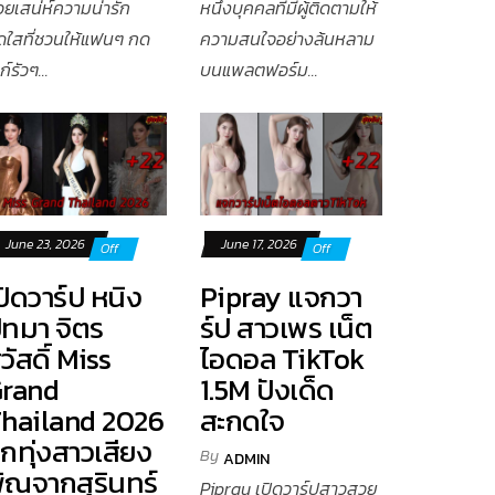
วยเสน่ห์ความน่ารัก
หนึ่งบุคคลที่มีผู้ติดตามให้
ดใสที่ชวนให้แฟนๆ กด
ความสนใจอย่างล้นหลาม
ก์รัวๆ...
บนแพลตฟอร์ม...
June 23, 2026
June 17, 2026
Off
Off
ปิดวาร์ป หนิง
Pipray แจกวา
ัทมา จิตร
ร์ป สาวเพร เน็ต
วัสดิ์ Miss
ไอดอล TikTok
rand
1.5M ปังเด็ด
hailand 2026
สะกดใจ
ูกทุ่งสาวเสียง
By
ADMIN
ิณจากสุรินทร์
Pipray เปิดวาร์ปสาวสวย