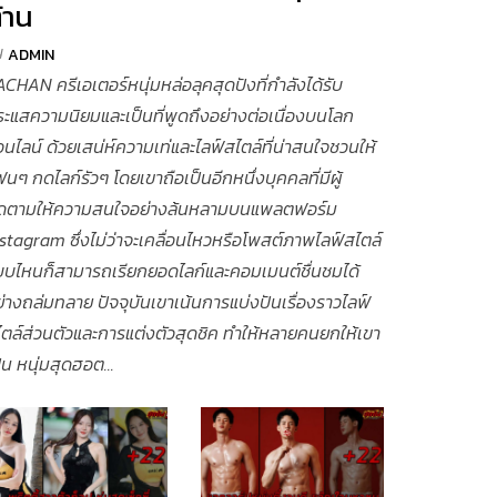
้าน
y
ADMIN
CHAN ครีเอเตอร์หนุ่มหล่อลุคสุดปังที่กำลังได้รับ
ะแสความนิยมและเป็นที่พูดถึงอย่างต่อเนื่องบนโลก
นไลน์ ด้วยเสน่ห์ความเท่และไลฟ์สไตล์ที่น่าสนใจชวนให้
นๆ กดไลก์รัวๆ โดยเขาถือเป็นอีกหนึ่งบุคคลที่มีผู้
ิดตามให้ความสนใจอย่างล้นหลามบนแพลตฟอร์ม
stagram ซึ่งไม่ว่าจะเคลื่อนไหวหรือโพสต์ภาพไลฟ์สไตล์
บบไหนก็สามารถเรียกยอดไลก์และคอมเมนต์ชื่นชมได้
่างถล่มทลาย ปัจจุบันเขาเน้นการแบ่งปันเรื่องราวไลฟ์
ตล์ส่วนตัวและการแต่งตัวสุดชิค ทำให้หลายคนยกให้เขา
็น หนุ่มสุดฮอต...