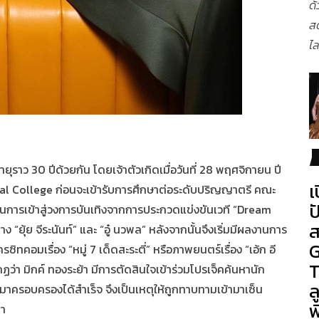
ด้
ส
ไล
มีอายุราว 30 ปีด้วยกัน โดยเจ้าตัวเกิดเมื่อวันที่ 28 พฤศจิกายน ปี
เ
cal College
ก่อนจะเข้ารับการศึกษาต่อระดับปริญญาตรี คณะ
ป
ต้นการเข้าสู่วงการบันเทิงจากการประกวดแข่งขันเวที “Dream
ส
ง “ยุ้ย จีระนันท์” และ “อู๋ นวพล” หลังจากนั้นจึงเริ่มมีผลงานการ
G
ซิทคอมเรื่อง “หมู่ 7 เด็ดสะระตี่” หรือภาพยนตร์เรื่อง “เอ้ก อี
T
ฏว่า มิกค์ ทองระย้า มีการตัดสินใจเข้าร่วมโปรเจ็คค้นหานัก
ล
มาครอบครองได้สำเร็จ จึงเป็นเหตุให้ถูกทาบทามเข้ามาเซ็น
พ
มา