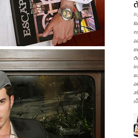
ต
B
RA
กร
ออ
แฟ
ต
In
แ
อย
สไ
เป