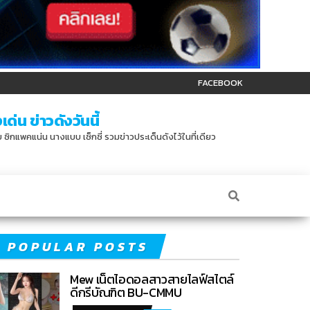
FACEBOOK
ด่น ข่าวดังวันนี้
บบ ซิกแพคแน่น นางแบบ เซ็กซี่ รวมข่าวประเด็นดังไว้ในที่เดียว
POPULAR POSTS
Mew เน็ตไอดอลสาวสายไลฟ์สไตล์
ดีกรีบัณฑิต BU-CMMU