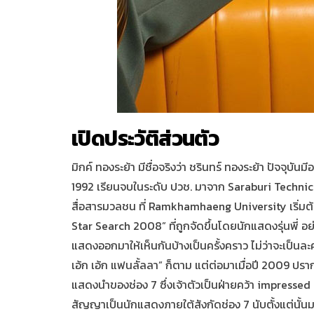
เปิดประวัติส่วนตัว
มิกค์ ทองระย้า มีชื่อจริงว่า ชรินทร์​ ทองระย้า ปัจจุบัน
1992 เรียนจบในระดับ ปวช. มาจาก
Saraburi Techni
สื่อสารมวลชน ที่
Ramkhamhaeng University
เริ่ม
Star Search 2008” ที่ถูกจัดขึ้นโดยนักแสดงรุ่นพี่ อย่า
แสดงออกมาให้เห็นกันบ้างเป็นครั้งคราว ไม่ว่าจะเป็นละคร
เอ้ก เอ้ก แฟนลั้ลลา” ก็ตาม แต่ต่อมาเมื่อปี 2009 ปราก
แสดงนำของช่อง 7 ซึ่งเจ้าตัวเป็นฝ่ายคว้า
impressed
สัญญาเป็นนักแสดงภายใต้สังกัดช่อง 7 นับตั้งแต่นั้น