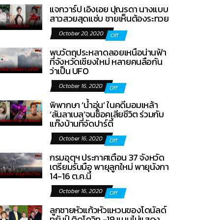
แจกวาร์ป เอิงเอย ปุณรดา นางแบบ
สาวสวยสุดแซ่บ ชายเห็นต้องระทวย
October 20, 2020
Off
พบวัตถุประหลาดลอยเหนือน่านฟ้า
ที่จังหวัดเชียงใหม่ หลายคนลือกัน
ว่าเป็น UFO
October 16, 2020
Off
พิพากษา ‘น้ำอุ่น’ ในคดีมอมเหล้า
‘ลันลาเบล’จนช็อคเสียชีวิต ร่วมกับ
แก๊งบ้านที่จัดปาร์ตี้
October 16, 2020
Off
กรมอุตุฯ ประกาศเตือน 37 จังหวัด
เตรียมรับมือ พายุลูกใหม่ พายุนังกา
14-16 ต.ค.นี้
October 16, 2020
Off
ลูกชายหัวแก้วหัวแหวนของโดนัลด์
ทรัมป์ ติดโควิท -19 แบบไม่แสดง