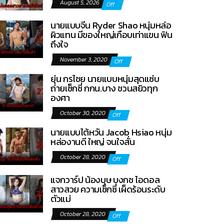
August 5, 2026
Off
นายแบบจีน Ryder Shao หนุ่มหล่อ
ผิวแทน มีของใหญ่เกือบเท่าแขน ฟิน
ถึงใจ
November 3, 2020
Off
ยุ่น กรไชย นายแบบหนุ่มสุดแซ่บ
ถ่ายเซ็กซี่ กกน.บาง ชวนสยิวทุก
องศา
October 30, 2020
Off
นายแบบไต้หวัน Jacob Hsiao หนุ่ม
หล่องานดี ใหญ่ จนใจสั่น
October 28, 2020
Off
แจกวาร์ป น้องบุษ บงกช ไอดอล
สาวสวย ความเซ็กซี่ เผ็ดร้อนระดับ
ตัวแม่
October 28, 2020
Off