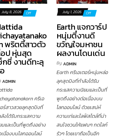
July 8, 2026
July 1, 2026
Off
Off
attida
Earth แจกวาร์ป
ichayatanako
หนุ่มตี๋งานดี
n พริตตี้สาวตัว
ขวัญใจมหาชน
็อป หุ่นสุด
ผลงานโดนเด่น
ซ็กซี่ งานดีทะลุ
By
ADMIN
จอ
Earth ครีเอเตอร์หนุ่มหล่อ
y
ลุคสุดปังที่กำลังได้รับ
ADMIN
attida
กระแสความนิยมและเป็นที่
ichayatanakorn ครีเอ
พูดถึงอย่างต่อเนื่องบน
อร์สาวสวยลุคสุดปังที่
โลกออนไลน์ ด้วยเสน่ห์
ำลังได้รับกระแสความ
ความเท่และไลฟ์สไตล์ที่น่า
ยมและเป็นที่พูดถึงอย่าง
สนใจชวนให้แฟนๆ กดไลก์
่อเนื่องบนโลกออนไลน์
รัวๆ โดยเขาถือเป็นอีก