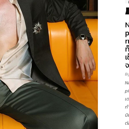
N
p
r
ท
เ
B
N
p
เต
ก
นิ
ต