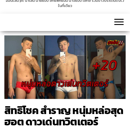
ออนไลน์ pc น่าเล่น นายแบบ ซิกแพคแน่น นางแบบ เซ็กซี่ รวมข่าวประเด็นดังไว้
ในที่เดียว
v
i
g
a
t
i
o
n
สิทธิโชค สำราญ หนุ่มหล่อสุด
ฮอต ดาวเด่นทวิตเตอร์