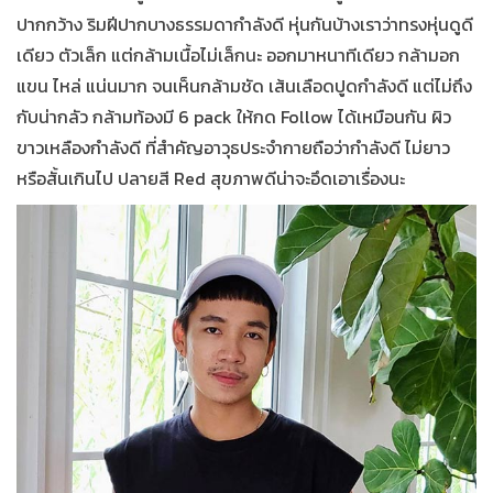
ปากกว้าง ริมฝีปากบางธรรมดากำลังดี หุ่นกันบ้างเราว่าทรงหุ่นดูดี
เดียว ตัวเล็ก แต่กล้ามเนื้อไม่เล็กนะ ออกมาหนาทีเดียว กล้ามอก
แขน ไหล่ แน่นมาก จนเห็นกล้ามชัด เส้นเลือดปูดกำลังดี แต่ไม่ถึง
กับน่ากลัว กล้ามท้องมี 6 pack ให้กด Follow ได้เหมือนกัน ผิว
ขาวเหลืองกำลังดี ที่สำคัญอาวุธประจำกายถือว่ากำลังดี ไม่ยาว
หรือสั้นเกินไป ปลายสี Red สุขภาพดีน่าจะอึดเอาเรื่องนะ