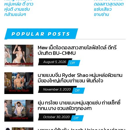
หนุ่มหล่อ ตี๋ ขาว
ดอลสาวสุดฮอต
หุ่นดี งานแซ่บ
แซ่บเสียว
กล้ามแน่นๆ
ซาบซ่าน
POPULAR POSTS
Mew เน็ตไอดอลสาวสายไลฟ์สไตล์ ดีกรี
บัณฑิต BU-CMMU
August 5, 2026
Off
นายแบบจีน Ryder Shao หนุ่มหล่อผิวแทน
มีของใหญ่เกือบเท่าแขน ฟินถึงใจ
November 3, 2020
Off
ยุ่น กรไชย นายแบบหนุ่มสุดแซ่บ ถ่ายเซ็กซี่
กกน.บาง ชวนสยิวทุกองศา
October 30, 2020
Off