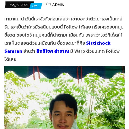
By
ADMIN
May 9, 2023
Off
หามาแนะนำวันนี้เราจั่วหัวก่อนเลยว่า เขาบอกว่าตัวเขาเองเป็นเกย์
รับ เอาเป็นว่าใครมีรสนิยมแบบนี้ Follow ได้เลย หรือใครชอบหนุ่ม
ขี้อวด ชอบโชว์ หนุ่มคนนี้ก็น่าตามเหมือนกัน เพราะว่าโชว์ทีเด็ดให้
เราเห็นตลอดด้วยเหมือนกัน ชื่อของเขาก็คือ
Sittichock
Samran
อ่านว่า
สิทธิโชค สำราญ
มี Warp ด้วยนะกด Follow
ได้เลย