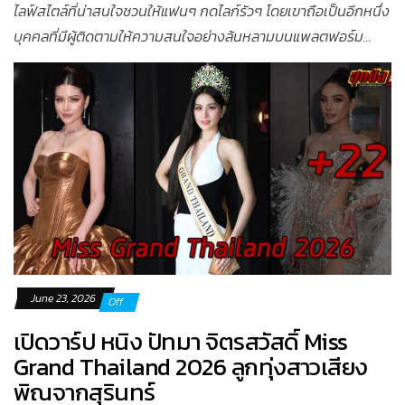
ไลฟ์สไตล์ที่น่าสนใจชวนให้แฟนๆ กดไลก์รัวๆ โดยเขาถือเป็นอีกหนึ่ง
บุคคลที่มีผู้ติดตามให้ความสนใจอย่างล้นหลามบนแพลตฟอร์ม...
June 23, 2026
Off
เปิดวาร์ป หนิง ปัทมา จิตรสวัสดิ์ Miss
Grand Thailand 2026 ลูกทุ่งสาวเสียง
พิณจากสุรินทร์