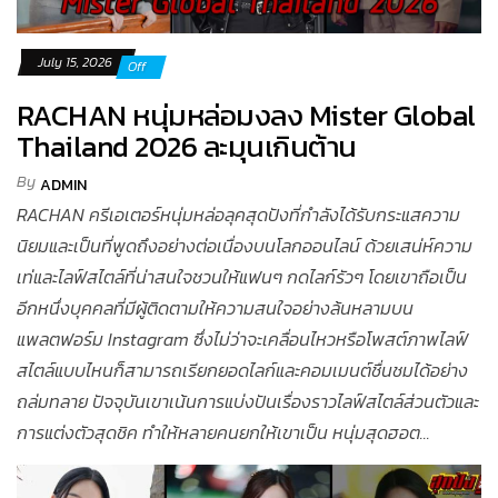
July 15, 2026
Off
RACHAN หนุ่มหล่อมงลง Mister Global
Thailand 2026 ละมุนเกินต้าน
By
ADMIN
RACHAN ครีเอเตอร์หนุ่มหล่อลุคสุดปังที่กำลังได้รับกระแสความ
นิยมและเป็นที่พูดถึงอย่างต่อเนื่องบนโลกออนไลน์ ด้วยเสน่ห์ความ
เท่และไลฟ์สไตล์ที่น่าสนใจชวนให้แฟนๆ กดไลก์รัวๆ โดยเขาถือเป็น
อีกหนึ่งบุคคลที่มีผู้ติดตามให้ความสนใจอย่างล้นหลามบน
แพลตฟอร์ม Instagram ซึ่งไม่ว่าจะเคลื่อนไหวหรือโพสต์ภาพไลฟ์
สไตล์แบบไหนก็สามารถเรียกยอดไลก์และคอมเมนต์ชื่นชมได้อย่าง
ถล่มทลาย ปัจจุบันเขาเน้นการแบ่งปันเรื่องราวไลฟ์สไตล์ส่วนตัวและ
การแต่งตัวสุดชิค ทำให้หลายคนยกให้เขาเป็น หนุ่มสุดฮอต...