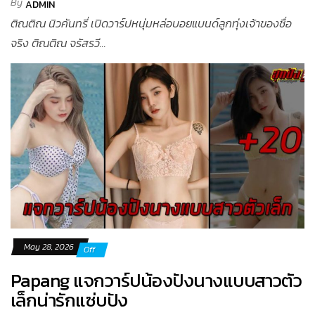
By
ADMIN
ติณติณ นิวคันทรี่ เปิดวาร์ปหนุ่มหล่อบอยแบนด์ลูกทุ่งเจ้าของชื่อ
จริง ติณติณ จรัสรวี...
May 28, 2026
Off
Papang แจกวาร์ปน้องปังนางแบบสาวตัว
เล็กน่ารักแซ่บปัง