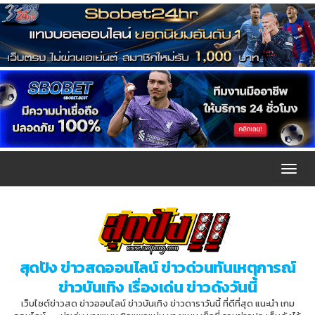
T
o
g
g
l
สุดปัง ข่าวสดออนไลน์ ข่าวด่วนทันเหตุการณ์
e
ข่าวบันเทิง เรื่องเด่น ข่าวดังวันนี้
n
เว็บไซต์ข่าวสด ข่าวออนไลน์ ข่าวบันเทิง ข่าวดาราวันนี้ ที่ดีที่สุด แนะนำ เกม
a