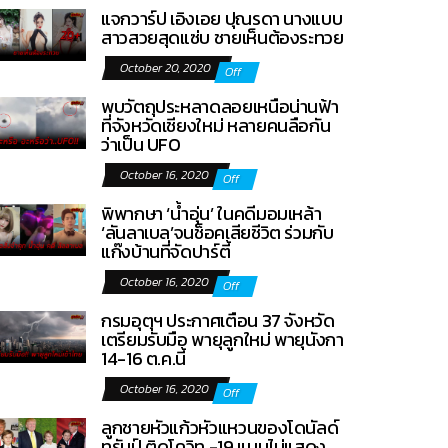
แจกวาร์ป เอิงเอย ปุณรดา นางแบบ
สาวสวยสุดแซ่บ ชายเห็นต้องระทวย
October 20, 2020
Off
พบวัตถุประหลาดลอยเหนือน่านฟ้า
ที่จังหวัดเชียงใหม่ หลายคนลือกัน
ว่าเป็น UFO
October 16, 2020
Off
พิพากษา ‘น้ำอุ่น’ ในคดีมอมเหล้า
‘ลันลาเบล’จนช็อคเสียชีวิต ร่วมกับ
แก๊งบ้านที่จัดปาร์ตี้
October 16, 2020
Off
กรมอุตุฯ ประกาศเตือน 37 จังหวัด
เตรียมรับมือ พายุลูกใหม่ พายุนังกา
14-16 ต.ค.นี้
October 16, 2020
Off
ลูกชายหัวแก้วหัวแหวนของโดนัลด์
ทรัมป์ ติดโควิท -19 แบบไม่แสดง