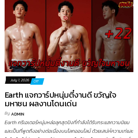
July 1, 2026
Off
Earth แจกวาร์ปหนุ่มตี๋งานดี ขวัญใจ
มหาชน ผลงานโดนเด่น
By
ADMIN
Earth ครีเอเตอร์หนุ่มหล่อลุคสุดปังที่กำลังได้รับกระแสความนิยม
และเป็นที่พูดถึงอย่างต่อเนื่องบนโลกออนไลน์ ด้วยเสน่ห์ความเท่และ