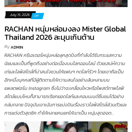
July 15, 2026
Off
RACHAN หนุ่มหล่อมงลง Mister Global
Thailand 2026 ละมุนเกินต้าน
By
ADMIN
RACHAN ครีเอเตอร์หนุ่มหล่อลุคสุดปังที่กำลังได้รับกระแสความ
นิยมและเป็นที่พูดถึงอย่างต่อเนื่องบนโลกออนไลน์ ด้วยเสน่ห์ความ
เท่และไลฟ์สไตล์ที่น่าสนใจชวนให้แฟนๆ กดไลก์รัวๆ โดยเขาถือเป็น
อีกหนึ่งบุคคลที่มีผู้ติดตามให้ความสนใจอย่างล้นหลามบน
แพลตฟอร์ม Instagram ซึ่งไม่ว่าจะเคลื่อนไหวหรือโพสต์ภาพไลฟ์
สไตล์แบบไหนก็สามารถเรียกยอดไลก์และคอมเมนต์ชื่นชมได้อย่าง
ถล่มทลาย ปัจจุบันเขาเน้นการแบ่งปันเรื่องราวไลฟ์สไตล์ส่วนตัวและ
การแต่งตัวสุดชิค ทำให้หลายคนยกให้เขาเป็น หนุ่มสุดฮอต...