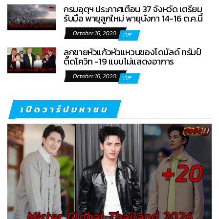
กรมอุตุฯ ประกาศเตือน 37 จังหวัด เตรียม
รับมือ พายุลูกใหม่ พายุนังกา 14-16 ต.ค.นี้
October 16, 2020
Off
ลูกชายหัวแก้วหัวแหวนของโดนัลด์ ทรัมป์
ติดโควิท -19 แบบไม่แสดงอาการ
October 16, 2020
Off
เปิดวาร์ปมหาชน