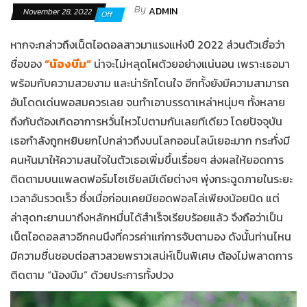
By
ADMIN
November 28, 2022
Off
หากจะกล่าวถึงเน็ตไอดอลสาวมาแรงแห่งปี 2022 ส่วนตัวเชื่อว่า
ชื่อของ
“น้องบีม”
น่าจะไม่หลุดโผด้วยอย่างแน่นอน เพราะเธอมา
พร้อมกับความสวยงาม และน่ารักโดนใจ อีกทั้งยังมีความสามารถ
อันโดดเด่นพอสมควรเลย จนทำเอาบรรดาเหล่าหนุ่มๆ ทั้งหลาย
ถึงกับต้องเกิดอาการหวั่นไหวไปตามกันเลยทีเดียว โดยปัจจุบัน
เธอกำลังถูกหยิบยกไปกล่าวถึงบนโลกออนไลน์เยอะมาก กระทั่งมี
คนหันมาให้ความสนใจในตัวเธอเพิ่มขึ้นเรื่อยๆ ส่งผลให้ยอดการ
ติดตามบนแพลตฟอร์มโซเชียลมีเดียต่างๆ พุ่งกระฉูดภายในระยะ
เวลาอันรวดเร็ว ซึ่งเมื่อก่อนเคยมียอดฟอลโล่เพียงน้อยนิด แต่
ล่าสุดทะยานมาถึงหลักหมื่นได้สำเร็จเรียบร้อยแล้ว จึงถือว่าเป็น
เน็ตไอดอลสาวอีกคนนึงที่ควรค่าแก่การจับตามอง ดังนั้นท่านไหน
มีความชื่นชอบต่อสาวสวยพราวเสน่ห์เป็นพิเศษ ต้องไม่พลาดการ
ติดตาม “น้องบีม” ด้วยประการทั้งปวง