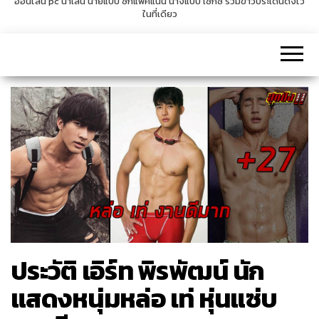
ออนไลน์ pc น่าเล่น นายแบบ ซิกแพคแน่น นางแบบ เซ็กซี่ รวมข่าวประเด็นดังไว้
ในที่เดียว
v
i
g
a
t
i
o
n
ประวัติ เอิร์ท พิรพัฒน์ นัก
แสดงหนุ่มหล่อ เท่ หุ่นแซ่บ