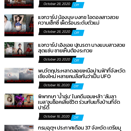
October 28, 2020
Off
แจกวาร์ป น้องบุษ บงกช ไอดอลสาวสวย
ความเซ็กซี่ เผ็ดร้อนระดับตัวแม่
October 28, 2020
Off
แจกวาร์ป เอิงเอย ปุณรดา นางแบบสาวสวย
สุดแซ่บ ชายเห็นต้องระทวย
October 20, 2020
Off
พบวัตถุประหลาดลอยเหนือน่านฟ้าที่จังหวัด
เชียงใหม่ หลายคนลือกันว่าเป็น UFO
October 16, 2020
Off
พิพากษา ‘น้ำอุ่น’ ในคดีมอมเหล้า ‘ลันลา
เบล’จนช็อคเสียชีวิต ร่วมกับแก๊งบ้านที่จัด
ปาร์ตี้
October 16, 2020
Off
กรมอุตุฯ ประกาศเตือน 37 จังหวัด เตรียม