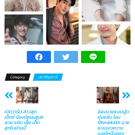
Category
ประวัติซุปตาร์
เปิดวาร์ป สาวสุด
ส่องนายแบบนู้ด
เอ็กซ์ น้องOpauljub
หุ่นแซ่บ โอม
สวย แซ่บ เผ็ซ เด็ด
Ohmbkkth นาย
สุดในย่านนี้
แบบเอวหวาน
เบอร์หนึ่งของ