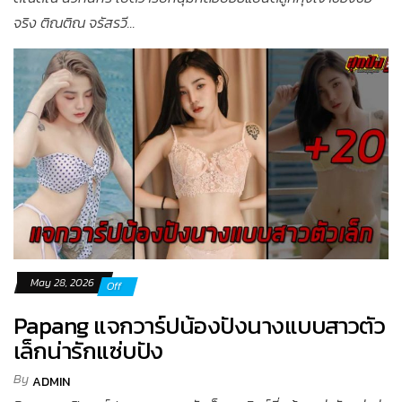
จริง ติณติณ จรัสรวี...
May 28, 2026
Off
Papang แจกวาร์ปน้องปังนางแบบสาวตัว
เล็กน่ารักแซ่บปัง
By
ADMIN