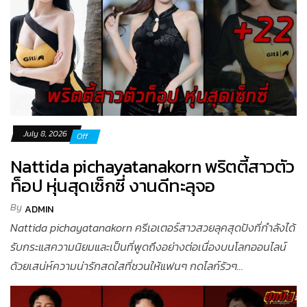
July 8, 2026
Off
Nattida pichayatanakorn พริตตี้สาวตัว
ท็อป หุ่นสุดเซ็กซี่ งานดีทะลุจอ
By
ADMIN
Nattida pichayatanakorn ครีเอเตอร์สาวสวยลุคสุดปังที่กำลังได้
รับกระแสความนิยมและเป็นที่พูดถึงอย่างต่อเนื่องบนโลกออนไลน์
ด้วยเสน่ห์ความน่ารักสดใสที่ชวนให้แฟนๆ กดไลก์รัวๆ...