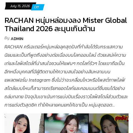
July 15, 2026
Off
RACHAN หนุ่มหล่อมงลง Mister Global
Thailand 2026 ละมุนเกินต้าน
By
ADMIN
RACHAN ครีเอเตอร์หนุ่มหล่อลุคสุดปังที่กำลังได้รับกระแสความ
นิยมและเป็นที่พูดถึงอย่างต่อเนื่องบนโลกออนไลน์ ด้วยเสน่ห์ความ
เท่และไลฟ์สไตล์ที่น่าสนใจชวนให้แฟนๆ กดไลก์รัวๆ โดยเขาถือเป็น
อีกหนึ่งบุคคลที่มีผู้ติดตามให้ความสนใจอย่างล้นหลามบน
แพลตฟอร์ม Instagram ซึ่งไม่ว่าจะเคลื่อนไหวหรือโพสต์ภาพไลฟ์
สไตล์แบบไหนก็สามารถเรียกยอดไลก์และคอมเมนต์ชื่นชมได้อย่าง
ถล่มทลาย ปัจจุบันเขาเน้นการแบ่งปันเรื่องราวไลฟ์สไตล์ส่วนตัวและ
การแต่งตัวสุดชิค ทำให้หลายคนยกให้เขาเป็น หนุ่มสุดฮอต...