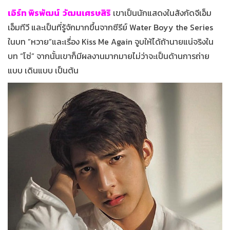
เอิร์ท พิรพัฒน์ วัฒนเศรษสิริ
เขาเป็นนักแสดงในสังกัดจีเอ็ม
เอ็มทีวี และเป็นที่รู้จักมากขึ้นจากซีรีย์ Water Boyy the Series
ในบท ”หวาย”และเรื่อง Kiss Me Again จูบให้ได้ถ้านายแน่จริงใน
บท “โซ่” จากนั้นเขาก็มีผลงานมากมายไม่ว่าจะเป็นด้านการถ่าย
แบบ เดินแบบ เป็นต้น