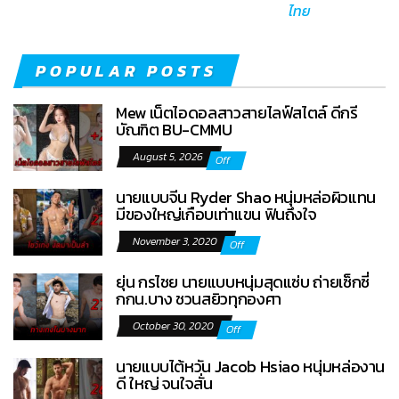
ไทย
POPULAR POSTS
Mew เน็ตไอดอลสาวสายไลฟ์สไตล์ ดีกรี
บัณฑิต BU-CMMU
August 5, 2026
Off
นายแบบจีน Ryder Shao หนุ่มหล่อผิวแทน
มีของใหญ่เกือบเท่าแขน ฟินถึงใจ
November 3, 2020
Off
ยุ่น กรไชย นายแบบหนุ่มสุดแซ่บ ถ่ายเซ็กซี่
กกน.บาง ชวนสยิวทุกองศา
October 30, 2020
Off
นายแบบไต้หวัน Jacob Hsiao หนุ่มหล่องาน
ดี ใหญ่ จนใจสั่น