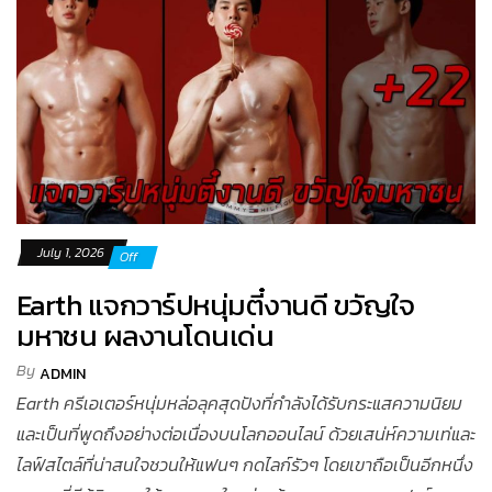
July 1, 2026
Off
Earth แจกวาร์ปหนุ่มตี๋งานดี ขวัญใจ
มหาชน ผลงานโดนเด่น
By
ADMIN
Earth ครีเอเตอร์หนุ่มหล่อลุคสุดปังที่กำลังได้รับกระแสความนิยม
และเป็นที่พูดถึงอย่างต่อเนื่องบนโลกออนไลน์ ด้วยเสน่ห์ความเท่และ
ไลฟ์สไตล์ที่น่าสนใจชวนให้แฟนๆ กดไลก์รัวๆ โดยเขาถือเป็นอีกหนึ่ง