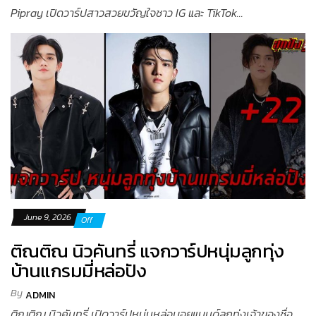
Pipray เปิดวาร์ปสาวสวยขวัญใจชาว IG และ TikTok...
June 9, 2026
Off
ติณติณ นิวคันทรี่ แจกวาร์ปหนุ่มลูกทุ่ง
บ้านแกรมมี่หล่อปัง
By
ADMIN
ติณติณ นิวคันทรี่ เปิดวาร์ปหนุ่มหล่อบอยแบนด์ลูกทุ่งเจ้าของชื่อ