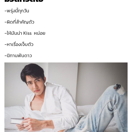
-พรุ่งนี้ทุกวัน
-ผิดที่สำคัญตัว
-ให้มันน่า Kiss หน่อย
-หาเรื่องเจ็บตัว
-นิทานพันดาว