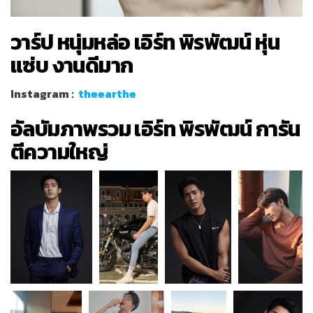
วาร์ป
หนุ่มหล่อ เอิร์ท พิรพัฒน์ หุ่น
แซ่บ งานดีมาก
Instagram :
theearthe
อัลบัมภาพรวม เอิร์ท พิรพัฒน์ การัน
ตีความใหญ่