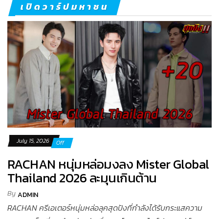
เปิดวาร์ปมหาชน
July 15, 2026
Off
RACHAN หนุ่มหล่อมงลง Mister Global
Thailand 2026 ละมุนเกินต้าน
By
ADMIN
RACHAN ครีเอเตอร์หนุ่มหล่อลุคสุดปังที่กำลังได้รับกระแสความ