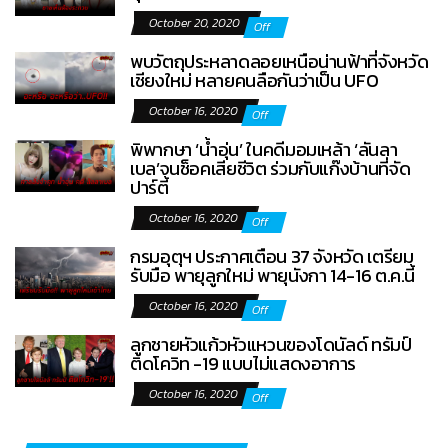
October 20, 2020
Off
พบวัตถุประหลาดลอยเหนือน่านฟ้าที่จังหวัด
เชียงใหม่ หลายคนลือกันว่าเป็น UFO
October 16, 2020
Off
พิพากษา ‘น้ำอุ่น’ ในคดีมอมเหล้า ‘ลันลา
เบล’จนช็อคเสียชีวิต ร่วมกับแก๊งบ้านที่จัด
ปาร์ตี้
October 16, 2020
Off
กรมอุตุฯ ประกาศเตือน 37 จังหวัด เตรียม
รับมือ พายุลูกใหม่ พายุนังกา 14-16 ต.ค.นี้
October 16, 2020
Off
ลูกชายหัวแก้วหัวแหวนของโดนัลด์ ทรัมป์
ติดโควิท -19 แบบไม่แสดงอาการ
October 16, 2020
Off