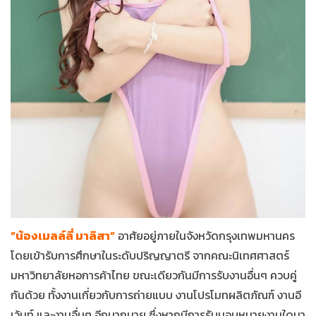
“น้องเมลล์ลี่ มาลิสา”
อาศัยอยู่ภายในจังหวัดกรุงเทพมหานคร
โดยเข้ารับการศึกษาในระดับปริญญาตรี จากคณะนิเทศศาสตร์
มหาวิทยาลัยหอการค้าไทย ขณะเดียวกันมีการรับงานอื่นๆ ควบคู่
กันด้วย ทั้งงานเกี่ยวกับการถ่ายแบบ งานโปรโมทผลิตภัณฑ์ งานอี
เว้นท์ และงานอื่นๆ อีกมากมาย ซึ่งหากมีการรับมอบหมายงานใดมา