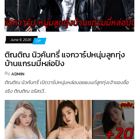
June 9, 2026
Off
ติณติณ นิวคันทรี่ แจกวาร์ปหนุ่มลูกทุ่ง
บ้านแกรมมี่หล่อปัง
By
ADMIN
ติณติณ นิวคันทรี่ เปิดวาร์ปหนุ่มหล่อบอยแบนด์ลูกทุ่งเจ้าของชื่อ
จริง ติณติณ จรัสรวี...