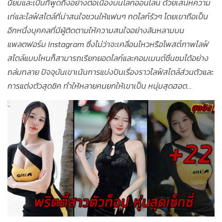
นิยมและเป็นที่พูดถึงอย่างต่อเนื่องบนโลกออนไลน์ ด้วยเสน่ห์ความ
เท่และไลฟ์สไตล์ที่น่าสนใจชวนให้แฟนๆ กดไลก์รัวๆ โดยเขาถือเป็น
อีกหนึ่งบุคคลที่มีผู้ติดตามให้ความสนใจอย่างล้นหลามบน
แพลตฟอร์ม Instagram ซึ่งไม่ว่าจะเคลื่อนไหวหรือโพสต์ภาพไลฟ์
สไตล์แบบไหนก็สามารถเรียกยอดไลก์และคอมเมนต์ชื่นชมได้อย่าง
ถล่มทลาย ปัจจุบันเขาเน้นการแบ่งปันเรื่องราวไลฟ์สไตล์ส่วนตัวและ
การแต่งตัวสุดชิค ทำให้หลายคนยกให้เขาเป็น หนุ่มสุดฮอต...