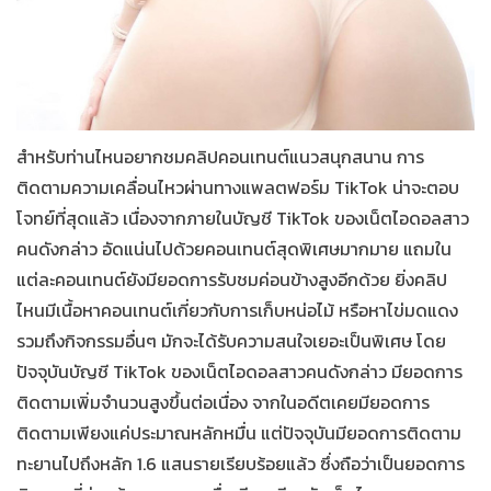
สำหรับท่านไหนอยากชมคลิปคอนเทนต์แนวสนุกสนาน การ
ติดตามความเคลื่อนไหวผ่านทางแพลตฟอร์ม TikTok น่าจะตอบ
โจทย์ที่สุดแล้ว เนื่องจากภายในบัญชี TikTok ของเน็ตไอดอลสาว
คนดังกล่าว อัดแน่นไปด้วยคอนเทนต์สุดพิเศษมากมาย แถมใน
แต่ละคอนเทนต์ยังมียอดการรับชมค่อนข้างสูงอีกด้วย ยิ่งคลิป
ไหนมีเนื้อหาคอนเทนต์เกี่ยวกับการเก็บหน่อไม้ หรือหาไข่มดแดง
รวมถึงกิจกรรมอื่นๆ มักจะได้รับความสนใจเยอะเป็นพิเศษ โดย
ปัจจุบันบัญชี TikTok ของเน็ตไอดอลสาวคนดังกล่าว มียอดการ
ติดตามเพิ่มจำนวนสูงขึ้นต่อเนื่อง จากในอดีตเคยมียอดการ
ติดตามเพียงแค่ประมาณหลักหมื่น แต่ปัจจุบันมียอดการติดตาม
ทะยานไปถึงหลัก 1.6 แสนรายเรียบร้อยแล้ว ซึ่งถือว่าเป็นยอดการ