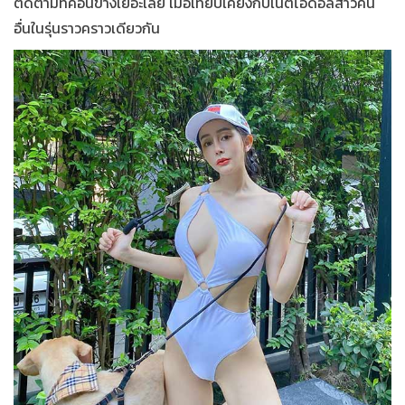
ติดตามที่ค่อนข้างเยอะเลย เมื่อเทียบเคียงกับเน็ตไอดอลสาวคน
อื่นในรุ่นราวคราวเดียวกัน