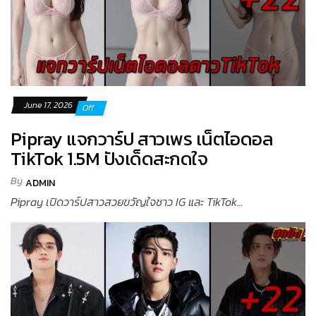
June 17, 2026
Off
Pipray แจกวาร์ป สาวเพร เน็ตไอดอล
TikTok 1.5M ปังเด็ดสะกดใจ
By
ADMIN
Pipray เปิดวาร์ปสาวสวยขวัญใจชาว IG และ TikTok...