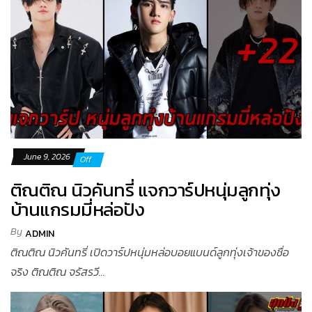
June 9, 2026
Off
ติณติณ นิวคันทรี่ แจกวาร์ปหนุ่มลูกทุ่ง
บ้านแกรมมี่หล่อปัง
By
ADMIN
ติณติณ นิวคันทรี่ เปิดวาร์ปหนุ่มหล่อบอยแบนด์ลูกทุ่งเจ้าของชื่อ
จริง ติณติณ จรัสรวี...