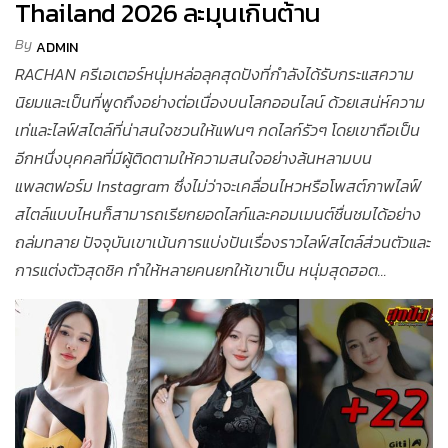
Thailand 2026 ละมุนเกินต้าน
By
ADMIN
RACHAN ครีเอเตอร์หนุ่มหล่อลุคสุดปังที่กำลังได้รับกระแสความ
นิยมและเป็นที่พูดถึงอย่างต่อเนื่องบนโลกออนไลน์ ด้วยเสน่ห์ความ
เท่และไลฟ์สไตล์ที่น่าสนใจชวนให้แฟนๆ กดไลก์รัวๆ โดยเขาถือเป็น
อีกหนึ่งบุคคลที่มีผู้ติดตามให้ความสนใจอย่างล้นหลามบน
แพลตฟอร์ม Instagram ซึ่งไม่ว่าจะเคลื่อนไหวหรือโพสต์ภาพไลฟ์
สไตล์แบบไหนก็สามารถเรียกยอดไลก์และคอมเมนต์ชื่นชมได้อย่าง
ถล่มทลาย ปัจจุบันเขาเน้นการแบ่งปันเรื่องราวไลฟ์สไตล์ส่วนตัวและ
การแต่งตัวสุดชิค ทำให้หลายคนยกให้เขาเป็น หนุ่มสุดฮอต...