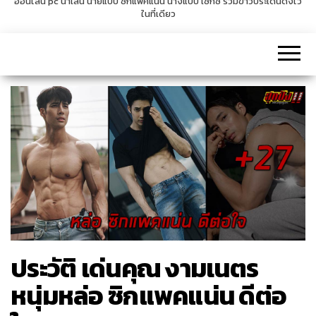
ออนไลน์ pc น่าเล่น นายแบบ ซิกแพคแน่น นางแบบ เซ็กซี่ รวมข่าวประเด็นดังไว้
ในที่เดียว
v
i
g
a
t
i
o
n
ประวัติ เด่นคุณ งามเนตร
หนุ่มหล่อ ซิกแพคแน่น ดีต่อ