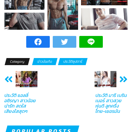
Category
ข่าวบันเทิง
ประวัติซุปตาร์
ประวัติ แอลลี่
ประวัติ มารี เบริน
อชิรญา สาวน้อย
เนอร์ สาวสวย
น่ารัก สดใส
หุ่นดี ลูกครึ่ง
เสียงใสสุดๆ
ไทย-เยอรมัน
POPULAR POSTS