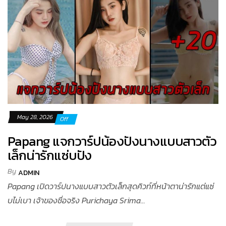
May 28, 2026
Off
Papang แจกวาร์ปน้องปังนางแบบสาวตัว
เล็กน่ารักแซ่บปัง
By
ADMIN
Papang เปิดวาร์ปนางแบบสาวตัวเล็กสุดคิวท์ที่หน้าตาน่ารักแต่แซ่
บไม่เบา เจ้าของชื่อจริง Purichaya Srima...