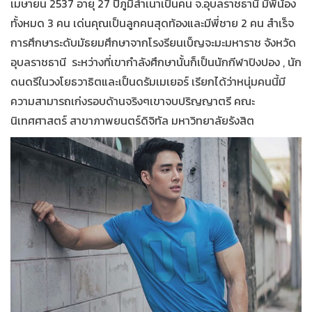
เมษายน 2537 อายุ 27 ปีภูมิสำเนาเป็นคน จ.อุบลราชธานี มีพี่น้อง
ทั้งหมด 3 คน เด่นคุณเป็นลูกคนสุดท้องและมีพี่ชาย 2 คน สำเร็จ
การศึกษาระดับมัธยมศึกษาจากโรงรียนเบ็ญจะมะมหาราช จังหวัด
อุบลราชธานี ระหว่างที่เขากำลังศึกษานั้นก็เป็นนักกีฬาปิงปอง , นัก
ดนดรีในวงโยธวาธิตและเป็นดรัมเมเยอร์ เรียกได้ว่าหนุ่มคนนี้มี
ความสามารถเก่งรอบด้านจริงๆเขาจบปริญญาตรี คณะ
นิเทศศาสตร์ สาขาภาพยนตร์ดิจิทัล มหาวิทยาลัยรังสิต