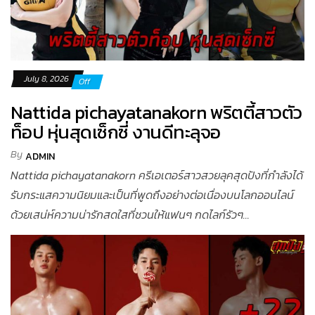
July 8, 2026
Off
Nattida pichayatanakorn พริตตี้สาวตัว
ท็อป หุ่นสุดเซ็กซี่ งานดีทะลุจอ
By
ADMIN
Nattida pichayatanakorn ครีเอเตอร์สาวสวยลุคสุดปังที่กำลังได้
รับกระแสความนิยมและเป็นที่พูดถึงอย่างต่อเนื่องบนโลกออนไลน์
ด้วยเสน่ห์ความน่ารักสดใสที่ชวนให้แฟนๆ กดไลก์รัวๆ...