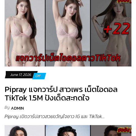
June 17, 2026
Off
Pipray แจกวาร์ป สาวเพร เน็ตไอดอล
TikTok 1.5M ปังเด็ดสะกดใจ
By
ADMIN
Pipray เปิดวาร์ปสาวสวยขวัญใจชาว IG และ TikTok...