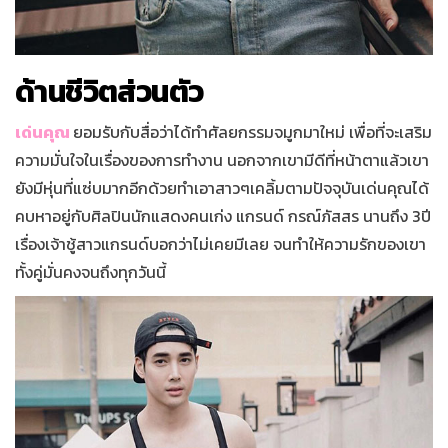
ด้านชีวิตส่วนตัว
เด่นคุณ
ยอมรับกับสื่อว่าได้ทำศัลยกรรมจมูกมาใหม่ เพื่อที่จะเสริม
ความมั่นใจในเรื่องของการทำงาน นอกจากเขามีดีที่หน้าตาแล้วเขา
ยังมีหุ่นที่แซ่บมากอีกด้วยทำเอาสาวๆเคลิ้มตามปัจจุบันเด่นคุณได้
คบหาอยู่กับศิลปินนักแสดงคนเก่ง แกรนด์ กรณ์ภัสสร นานถึง 3ปี
เรื่องเจ้าชู้สาวแกรนด์บอกว่าไม่เคยมีเลย จนทำให้ความรักของเขา
ทั้งคู่มั่นคงจนถึงทุกวันนี้