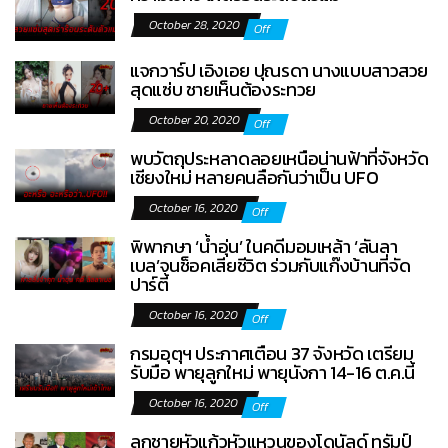
October 28, 2020
Off
แจกวาร์ป เอิงเอย ปุณรดา นางแบบสาวสวย
สุดแซ่บ ชายเห็นต้องระทวย
October 20, 2020
Off
พบวัตถุประหลาดลอยเหนือน่านฟ้าที่จังหวัด
เชียงใหม่ หลายคนลือกันว่าเป็น UFO
October 16, 2020
Off
พิพากษา ‘น้ำอุ่น’ ในคดีมอมเหล้า ‘ลันลา
เบล’จนช็อคเสียชีวิต ร่วมกับแก๊งบ้านที่จัด
ปาร์ตี้
October 16, 2020
Off
กรมอุตุฯ ประกาศเตือน 37 จังหวัด เตรียม
รับมือ พายุลูกใหม่ พายุนังกา 14-16 ต.ค.นี้
October 16, 2020
Off
ลูกชายหัวแก้วหัวแหวนของโดนัลด์ ทรัมป์