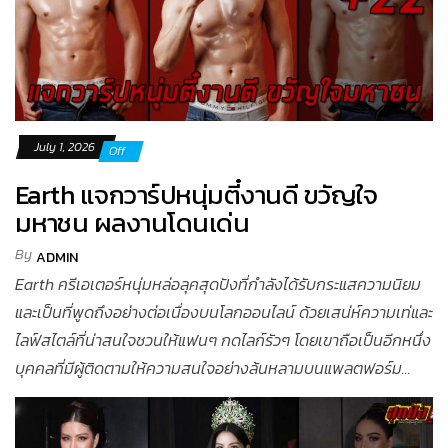
July 1, 2026
Off
Earth แจกวาร์ปหนุ่มตี๋งานดี ขวัญใจ
มหาชน ผลงานโดนเด่น
By
ADMIN
Earth ครีเอเตอร์หนุ่มหล่อลุคสุดปังที่กำลังได้รับกระแสความนิยม
และเป็นที่พูดถึงอย่างต่อเนื่องบนโลกออนไลน์ ด้วยเสน่ห์ความเท่และ
ไลฟ์สไตล์ที่น่าสนใจชวนให้แฟนๆ กดไลก์รัวๆ โดยเขาถือเป็นอีกหนึ่ง
บุคคลที่มีผู้ติดตามให้ความสนใจอย่างล้นหลามบนแพลตฟอร์ม...