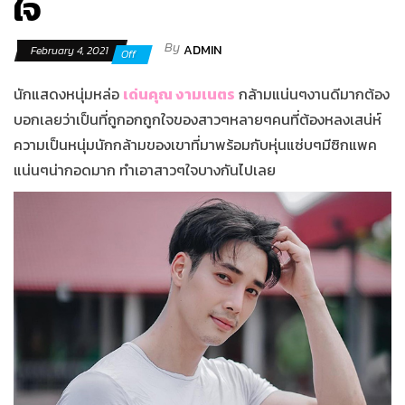
ใจ
By
ADMIN
February 4, 2021
Off
นักแสดงหนุ่มหล่อ
เด่นคุณ งามเนตร
กล้ามแน่นๆงานดีมากต้อง
บอกเลยว่าเป็นที่ถูกอกถูกใจของสาวๆหลายๆคนที่ต้องหลงเสน่ห์
ความเป็นหนุ่มนักกล้ามของเขาที่มาพร้อมกับหุ่นแซ่บๆมีซิกแพค
แน่นๆน่ากอดมาก ทำเอาสาวๆใจบางกันไปเลย