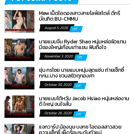
Mew เน็ตไอดอลสาวสายไลฟ์สไตล์ ดีกรี
บัณฑิต BU-CMMU
August 5, 2026
Off
นายแบบจีน Ryder Shao หนุ่มหล่อผิวแทน
มีของใหญ่เกือบเท่าแขน ฟินถึงใจ
November 3, 2020
Off
ยุ่น กรไชย นายแบบหนุ่มสุดแซ่บ ถ่ายเซ็กซี่
กกน.บาง ชวนสยิวทุกองศา
October 30, 2020
Off
นายแบบไต้หวัน Jacob Hsiao หนุ่มหล่องาน
ดี ใหญ่ จนใจสั่น
October 28, 2020
Off
แจกวาร์ป น้องบุษ บงกช ไอดอลสาวสวย
ความเซ็กซี่ เผ็ดร้อนระดับตัวแม่