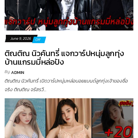
June 9, 2026
Off
ติณติณ นิวคันทรี่ แจกวาร์ปหนุ่มลูกทุ่ง
บ้านแกรมมี่หล่อปัง
By
ADMIN
ติณติณ นิวคันทรี่ เปิดวาร์ปหนุ่มหล่อบอยแบนด์ลูกทุ่งเจ้าของชื่อ
จริง ติณติณ จรัสรวี...