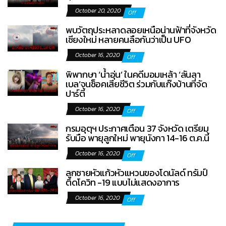
October 20, 2020
Off
พบวัตถุประหลาดลอยเหนือน่านฟ้าที่จังหวัด
เชียงใหม่ หลายคนลือกันว่าเป็น UFO
October 16, 2020
Off
พิพากษา ‘น้ำอุ่น’ ในคดีมอมเหล้า ‘ลันลา
เบล’จนช็อคเสียชีวิต ร่วมกับแก๊งบ้านที่จัด
ปาร์ตี้
October 16, 2020
Off
กรมอุตุฯ ประกาศเตือน 37 จังหวัด เตรียม
รับมือ พายุลูกใหม่ พายุนังกา 14-16 ต.ค.นี้
October 16, 2020
Off
ลูกชายหัวแก้วหัวแหวนของโดนัลด์ ทรัมป์
ติดโควิท -19 แบบไม่แสดงอาการ
October 16, 2020
Off