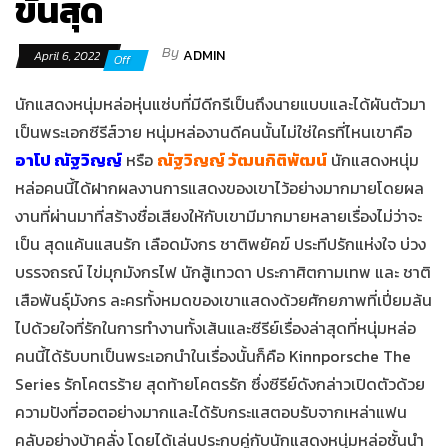
ขั้นสุด
By
ADMIN
April 6, 2022
Off
นักแสดงหนุ่มหล่อหุ่นแซ่บที่มีดีกรีเป็นถึงนายแบบและได้ผันตัวมา
เป็นพระเอกซีรีส์วาย หนุ่มหล่องานดีคนนั้นไม่ใช่ใครที่ไหนเขาคือ
อาโป ณัฐวิญญ์
หรือ
ณัฐวิญญ์ วัฒนกิติพัฒน์
นักแสดงหนุ่ม
หล่อคนนี้ได้ฝากผลงานการแสดงของเขาไว้อย่างมากมายโดยผล
งานที่ผ่านมาที่สร้างชื่อเสียงให้กับเขามีมากมายหลายเรื่องไม่ว่าจะ
เป็น สุดแค้นแสนรัก เลือดมังกร ชาติพยัคฆ์ ประทีปรักแห่งใจ บ่วง
บรรจถรณ์ ไข่มุกมังกรไฟ นักสู้เทวดา ประกาศิตกามเทพ และ ชาติ
เสือพันธุ์มังกร ละครทั้งหมดของเขาแสดงด้วยศักยภาพที่เปี่ยมล้น
ไปด้วยใจที่รักในการทำงานทั้งเส้นและซีรีย์เรื่องล่าสุดที่หนุ่มหล่อ
คนนี้ได้รับบทเป็นพระเอกนำในเรื่องนั้นก็คือ Kinnporsche The
Series รักโคตรร้าย สุดท้ายโคตรรัก ซึ่งซีรีย์ดังกล่าวเปิดตัวด้วย
ความปังที่ฮอตอย่างมากและได้รับกระแสตอบรับจากเหล่าแฟน
คลับอย่างบ้าคลั่ง โดยได้เล่นประกบคู่กับนักแสดงหนุ่มหล่อชั้นนำ