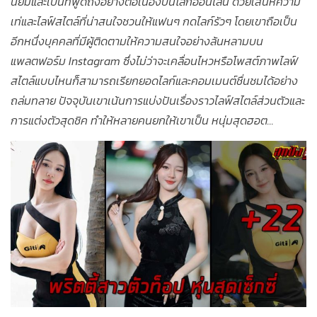
นิยมและเป็นที่พูดถึงอย่างต่อเนื่องบนโลกออนไลน์ ด้วยเสน่ห์ความ
เท่และไลฟ์สไตล์ที่น่าสนใจชวนให้แฟนๆ กดไลก์รัวๆ โดยเขาถือเป็น
อีกหนึ่งบุคคลที่มีผู้ติดตามให้ความสนใจอย่างล้นหลามบน
แพลตฟอร์ม Instagram ซึ่งไม่ว่าจะเคลื่อนไหวหรือโพสต์ภาพไลฟ์
สไตล์แบบไหนก็สามารถเรียกยอดไลก์และคอมเมนต์ชื่นชมได้อย่าง
ถล่มทลาย ปัจจุบันเขาเน้นการแบ่งปันเรื่องราวไลฟ์สไตล์ส่วนตัวและ
การแต่งตัวสุดชิค ทำให้หลายคนยกให้เขาเป็น หนุ่มสุดฮอต...