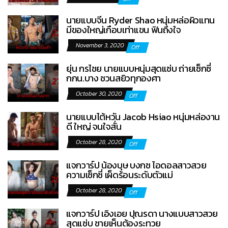
นายแบบจีน Ryder Shao หนุ่มหล่อผิวแทน
มีของใหญ่เกือบเท่าแขน ฟินถึงใจ
November 3, 2020
Off
ยุ่น กรไชย นายแบบหนุ่มสุดแซ่บ ถ่ายเซ็กซี่
กกน.บาง ชวนสยิวทุกองศา
October 30, 2020
Off
นายแบบไต้หวัน Jacob Hsiao หนุ่มหล่องาน
ดี ใหญ่ จนใจสั่น
October 28, 2020
Off
แจกวาร์ป น้องบุษ บงกช ไอดอลสาวสวย
ความเซ็กซี่ เผ็ดร้อนระดับตัวแม่
October 28, 2020
Off
แจกวาร์ป เอิงเอย ปุณรดา นางแบบสาวสวย
สุดแซ่บ ชายเห็นต้องระทวย