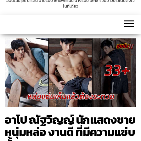
ออนไลน์ pc น่าเล่น นายแบบ ซิกแพคแน่น นางแบบ เซ็กซี่ รวมข่าวประเด็นดังไว้
ในที่เดียว
v
i
g
a
t
i
o
n
อาโป ณัฐวิญญ์ นักแสดงชาย
หนุ่มหล่อ งานดี ที่มีความแซ่บ