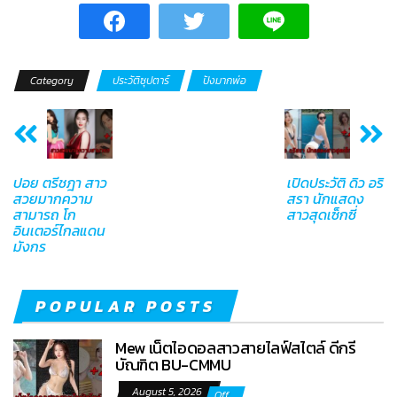
Category
ประวัติซุปตาร์
ปังมากพ่อ
ปอย ตรีชฎา สาว
เปิดประวัติ ดิว อริ
สวยมากความ
สรา นักแสดง
สามารถ โก
สาวสุดเซ็กซี่
อินเตอร์ไกลแดน
มังกร
POPULAR POSTS
Mew เน็ตไอดอลสาวสายไลฟ์สไตล์ ดีกรี
บัณฑิต BU-CMMU
August 5, 2026
Off