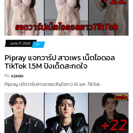
June 17, 2026
Off
Pipray แจกวาร์ป สาวเพร เน็ตไอดอล
TikTok 1.5M ปังเด็ดสะกดใจ
By
ADMIN
Pipray เปิดวาร์ปสาวสวยขวัญใจชาว IG และ TikTok...