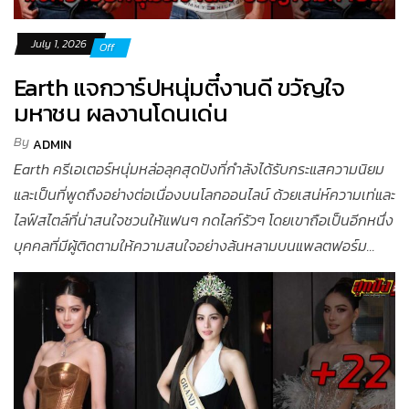
July 1, 2026
Off
Earth แจกวาร์ปหนุ่มตี๋งานดี ขวัญใจ
มหาชน ผลงานโดนเด่น
By
ADMIN
Earth ครีเอเตอร์หนุ่มหล่อลุคสุดปังที่กำลังได้รับกระแสความนิยม
และเป็นที่พูดถึงอย่างต่อเนื่องบนโลกออนไลน์ ด้วยเสน่ห์ความเท่และ
ไลฟ์สไตล์ที่น่าสนใจชวนให้แฟนๆ กดไลก์รัวๆ โดยเขาถือเป็นอีกหนึ่ง
บุคคลที่มีผู้ติดตามให้ความสนใจอย่างล้นหลามบนแพลตฟอร์ม...