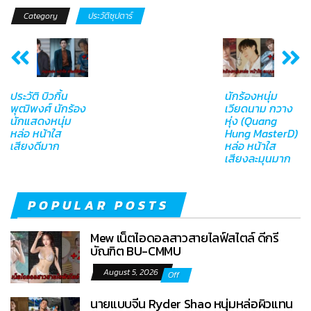
Category
ประวัติซุปตาร์
ประวัติ บิวกิ้น
นักร้องหนุ่ม
พุฒิพงศ์ นักร้อง
เวียดนาม กวาง
นักแสดงหนุ่ม
หุ่ง (Quang
หล่อ หน้าใส
Hung MasterD)
เสียงดีมาก
หล่อ หน้าใส
เสียงละมุนมาก
POPULAR POSTS
Mew เน็ตไอดอลสาวสายไลฟ์สไตล์ ดีกรี
บัณฑิต BU-CMMU
August 5, 2026
Off
นายแบบจีน Ryder Shao หนุ่มหล่อผิวแทน