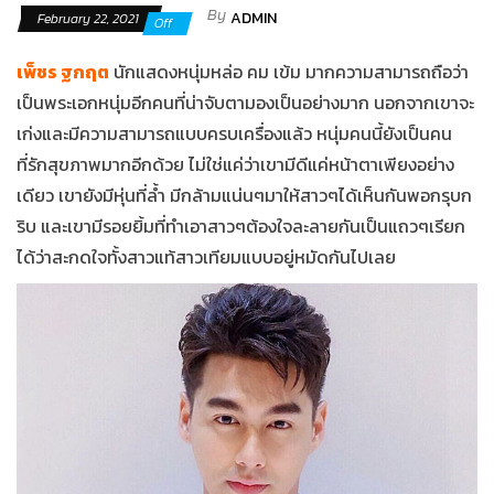
By
ADMIN
February 22, 2021
Off
เพ็ชร ฐกฤต
นักแสดงหนุ่มหล่อ คม เข้ม มากความสามารถถือว่า
เป็นพระเอกหนุ่มอีกคนที่น่าจับตามองเป็นอย่างมาก นอกจากเขาจะ
เก่งและมีความสามารถแบบครบเครื่องแล้ว หนุ่มคนนี้ยังเป็นคน
ที่รักสุขภาพมากอีกด้วย ไม่ใช่แค่ว่าเขามีดีแค่หน้าตาเพียงอย่าง
เดียว เขายังมีหุ่นที่ล้ำ มีกล้ามแน่นๆมาให้สาวๆได้เห็นกันพอกรุบก
ริบ และเขามีรอยยิ้มที่ทำเอาสาวๆต้องใจละลายกันเป็นแถวๆเรียก
ได้ว่าสะกดใจทั้งสาวแท้สาวเทียมแบบอยู่หมัดกันไปเลย