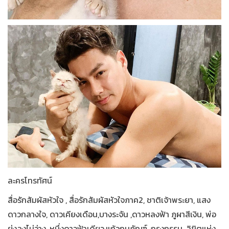
ละครโทรทัศน์
สื่อรักสัมผัสหัวใจ , สื่อรักสัมผัสหัวใจภาค2, ชาติเจ้าพระยา, แสง
ดาวกลางใจ, ดาวเคียงเดือน,บางระจัน ,ดาวหลงฟ้า ภูผาสีเงิน, พ่อ
ยุ่งลุงไม่ว่าง, หนึ่งดาวฟ้าเดียว,แก้วกุมภัณฑ์, กรงกรรม, ลิขิตแห่ง