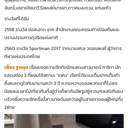
จันทร์,เฮฮาเมียนาวี,ร้อยเล่ห์มารยา,ดาวคนละดวง, แก่นแก้ว
รางวัลที่ได้รับ
2558 รางวัล ช่อสะอาด จาก สำนักงานคณะกรรมการป้องกันและ
ปราบปรามการทุจริตแห่งชาติ
2560 รางวัล Sportman 2017 จากนายสกล วรรณพงศ์ ผู้ว่าการ
กีฬาแห่งประทศไทย
เพ็ชร ฐกฤต
เรื่องของความรักกับนักแสดงสาวมายด์ ฑาริกา นัก
แสดงช่อง 3 ที่ยอมใช้สถานะ “แฟน” เรียกได้แบบเต็มปากเต็มคำ
ซึ่งคบหาดูใจกันมานานกว่า 3 ปี ความหวานของพวกเขาก็ไม่ลด
น้อยลงเวลาไปเที่ยวกันทั้งคู่ต่างก็พากันอัพรูปคู่หวานๆลงIGกันแบ
บรัวๆซึ่งความรักครั้งนี้สาวมายด์บอกว่าอยู่ในสายตาของผู้ใหญ่ทั้ง
2ฝ่าย