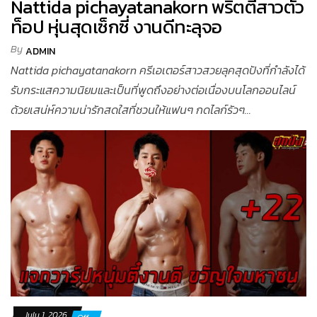
Nattida pichayatanakorn พริตตี้สาวตัว
ท็อป หุ่นสุดเซ็กซี่ งานดีทะลุจอ
By
ADMIN
Nattida pichayatanakorn ครีเอเตอร์สาวสวยลุคสุดปังที่กำลังได้
รับกระแสความนิยมและเป็นที่พูดถึงอย่างต่อเนื่องบนโลกออนไลน์
ด้วยเสน่ห์ความน่ารักสดใสที่ชวนให้แฟนๆ กดไลก์รัวๆ...
July 1, 2026