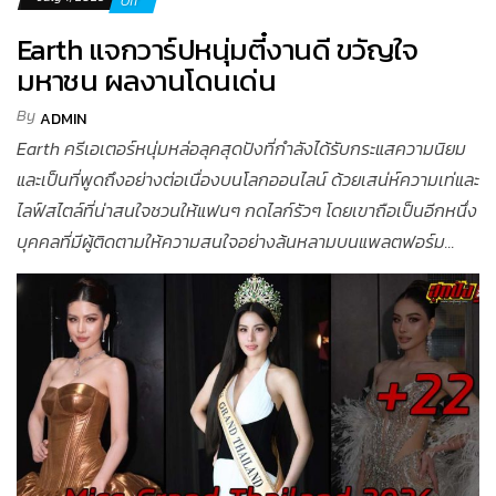
Off
Earth แจกวาร์ปหนุ่มตี๋งานดี ขวัญใจ
มหาชน ผลงานโดนเด่น
By
ADMIN
Earth ครีเอเตอร์หนุ่มหล่อลุคสุดปังที่กำลังได้รับกระแสความนิยม
และเป็นที่พูดถึงอย่างต่อเนื่องบนโลกออนไลน์ ด้วยเสน่ห์ความเท่และ
ไลฟ์สไตล์ที่น่าสนใจชวนให้แฟนๆ กดไลก์รัวๆ โดยเขาถือเป็นอีกหนึ่ง
บุคคลที่มีผู้ติดตามให้ความสนใจอย่างล้นหลามบนแพลตฟอร์ม...