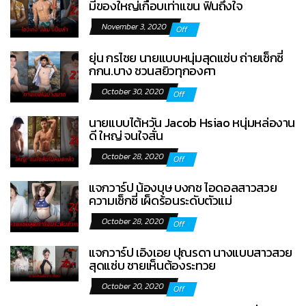
มีของใหญ่เกือบเท่าแขน ฟินถึงใจ
November 3, 2020
Off
ยุ่น กรไชย นายแบบหนุ่มสุดแซ่บ ถ่ายเซ็กซี่
กกน.บาง ชวนสยิวทุกองศา
October 30, 2020
Off
นายแบบไต้หวัน Jacob Hsiao หนุ่มหล่องาน
ดี ใหญ่ จนใจสั่น
October 28, 2020
Off
แจกวาร์ป น้องบุษ บงกช ไอดอลสาวสวย
ความเซ็กซี่ เผ็ดร้อนระดับตัวแม่
October 28, 2020
Off
แจกวาร์ป เอิงเอย ปุณรดา นางแบบสาวสวย
สุดแซ่บ ชายเห็นต้องระทวย
October 20, 2020
Off