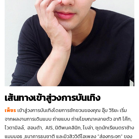
เส้นทางเข้าสู่วงการบันเทิง
เพ็ชร
เข้าสู่วงการบันเทิงโดยการชักชวนของคุณ อุ๊บ วิริยะ เริ่ม
จากผลงานการเดินแบบ ถ่ายแบบ ถ่ายโฆษณาหลายตัว อาทิ โค๊ก,
ไวตามิลล์, ฮอนด้า, AIS, นิติพนคลินิก, ไบล่า, ชุดนักเรียนตราช้าง
แมมมอธ ,ธนาคารธนชาติ และมิวสิววิดีโอเพลง “ส่องกระจก” ของ