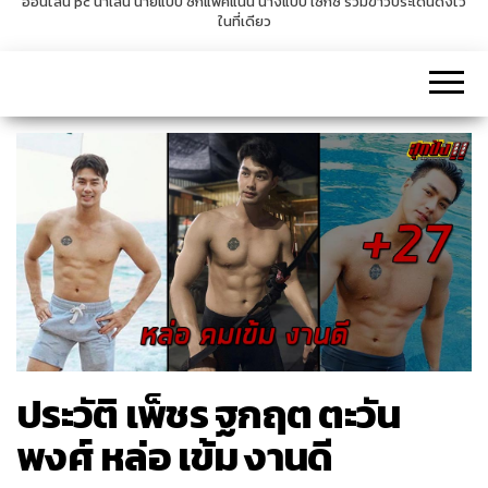
ออนไลน์ pc น่าเล่น นายแบบ ซิกแพคแน่น นางแบบ เซ็กซี่ รวมข่าวประเด็นดังไว้
ในที่เดียว
v
i
g
a
t
i
o
n
ประวัติ เพ็ชร ฐกฤต ตะวัน
พงศ์ หล่อ เข้ม งานดี