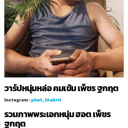
วาร์ปหนุ่มหล่อ คมเข้ม เพ็ชร ฐกฤต
Instagram :
phet_thakrit
รวมภาพพระเอกหนุ่ม ฮอต เพ็ชร
ฐกฤต