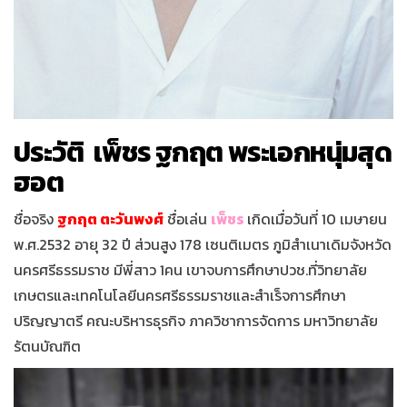
ประวัติ เพ็ชร ฐกฤต พระเอกหนุ่มสุด
ฮอต
ชื่อจริง
ฐกฤต ตะวันพงศ์
ชื่อเล่น
เพ็ชร
เกิดเมื่อวันที่ 10 เมษายน
พ.ศ.2532 อายุ 32 ปี ส่วนสูง 178 เซนติเมตร ภูมิสำเนาเดิมจังหวัด
นครศรีธรรมราช มีพี่สาว 1คน เขาจบการศึกษาปวช.ที่วิทยาลัย
เกษตรและเทคโนโลยีนครศรีธรรมราชและสำเร็จการศึกษา
ปริญญาตรี คณะบริหารธุรกิจ ภาควิชาการจัดการ มหาวิทยาลัย
รัตนบัณฑิต