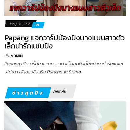
May 28, 2026
Off
Papang แจกวาร์ปน้องปังนางแบบสาวตัว
เล็กน่ารักแซ่บปัง
By
ADMIN
Papang เปิดวาร์ปนางแบบสาวตัวเล็กสุดคิวท์ที่หน้าตาน่ารักแต่แซ่
บไม่เบา เจ้าของชื่อจริง Purichaya Srima...
View All
ข่าวสุดปัง