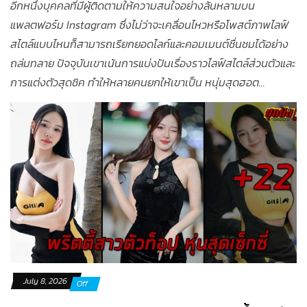
อีกหนึ่งบุคคลที่มีผู้ติดตามให้ความสนใจอย่างล้นหลามบน
แพลตฟอร์ม Instagram ซึ่งไม่ว่าจะเคลื่อนไหวหรือโพสต์ภาพไลฟ์
สไตล์แบบไหนก็สามารถเรียกยอดไลก์และคอมเมนต์ชื่นชมได้อย่าง
ถล่มทลาย ปัจจุบันเขาเน้นการแบ่งปันเรื่องราวไลฟ์สไตล์ส่วนตัวและ
การแต่งตัวสุดชิค ทำให้หลายคนยกให้เขาเป็น หนุ่มสุดฮอต...
July 8, 2026
Off