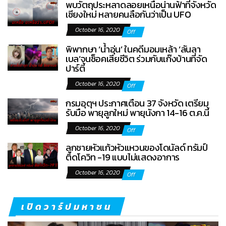
พบวัตถุประหลาดลอยเหนือน่านฟ้าที่จังหวัด
เชียงใหม่ หลายคนลือกันว่าเป็น UFO
October 16, 2020
Off
พิพากษา ‘น้ำอุ่น’ ในคดีมอมเหล้า ‘ลันลา
เบล’จนช็อคเสียชีวิต ร่วมกับแก๊งบ้านที่จัด
ปาร์ตี้
October 16, 2020
Off
กรมอุตุฯ ประกาศเตือน 37 จังหวัด เตรียม
รับมือ พายุลูกใหม่ พายุนังกา 14-16 ต.ค.นี้
October 16, 2020
Off
ลูกชายหัวแก้วหัวแหวนของโดนัลด์ ทรัมป์
ติดโควิท -19 แบบไม่แสดงอาการ
October 16, 2020
Off
เปิดวาร์ปมหาชน