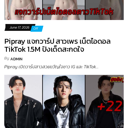
June 17, 2026
Off
Pipray แจกวาร์ป สาวเพร เน็ตไอดอล
TikTok 1.5M ปังเด็ดสะกดใจ
By
ADMIN
Pipray เปิดวาร์ปสาวสวยขวัญใจชาว IG และ TikTok...