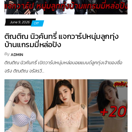
June 9, 2026
Off
ติณติณ นิวคันทรี่ แจกวาร์ปหนุ่มลูกทุ่ง
บ้านแกรมมี่หล่อปัง
By
ADMIN
ติณติณ นิวคันทรี่ เปิดวาร์ปหนุ่มหล่อบอยแบนด์ลูกทุ่งเจ้าของชื่อ
จริง ติณติณ จรัสรวี...