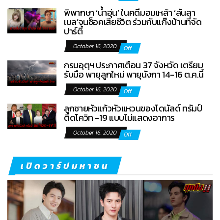
พิพากษา ‘น้ำอุ่น’ ในคดีมอมเหล้า ‘ลันลา
เบล’จนช็อคเสียชีวิต ร่วมกับแก๊งบ้านที่จัด
ปาร์ตี้
October 16, 2020
Off
กรมอุตุฯ ประกาศเตือน 37 จังหวัด เตรียม
รับมือ พายุลูกใหม่ พายุนังกา 14-16 ต.ค.นี้
October 16, 2020
Off
ลูกชายหัวแก้วหัวแหวนของโดนัลด์ ทรัมป์
ติดโควิท -19 แบบไม่แสดงอาการ
October 16, 2020
Off
เปิดวาร์ปมหาชน