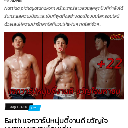
ADMIN
Nattida pichayatanakorn ครีเอเตอร์สาวสวยลุคสุดปังที่กำลังได้
รับกระแสความนิยมและเป็นที่พูดถึงอย่างต่อเนื่องบนโลกออนไลน์
ด้วยเสน่ห์ความน่ารักสดใสที่ชวนให้แฟนๆ กดไลก์รัวๆ...
July 1, 2026
Off
Earth แจกวาร์ปหนุ่มตี๋งานดี ขวัญใจ