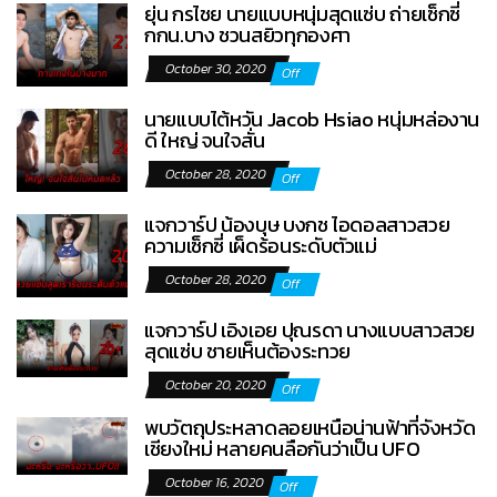
ยุ่น กรไชย นายแบบหนุ่มสุดแซ่บ ถ่ายเซ็กซี่
กกน.บาง ชวนสยิวทุกองศา
October 30, 2020
Off
นายแบบไต้หวัน Jacob Hsiao หนุ่มหล่องาน
ดี ใหญ่ จนใจสั่น
October 28, 2020
Off
แจกวาร์ป น้องบุษ บงกช ไอดอลสาวสวย
ความเซ็กซี่ เผ็ดร้อนระดับตัวแม่
October 28, 2020
Off
แจกวาร์ป เอิงเอย ปุณรดา นางแบบสาวสวย
สุดแซ่บ ชายเห็นต้องระทวย
October 20, 2020
Off
พบวัตถุประหลาดลอยเหนือน่านฟ้าที่จังหวัด
เชียงใหม่ หลายคนลือกันว่าเป็น UFO
October 16, 2020
Off