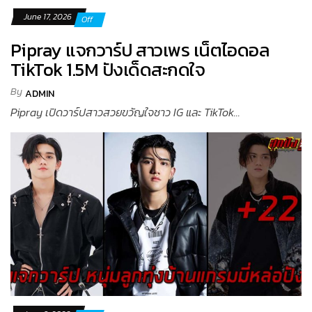
June 17, 2026
Off
Pipray แจกวาร์ป สาวเพร เน็ตไอดอล
TikTok 1.5M ปังเด็ดสะกดใจ
By
ADMIN
Pipray เปิดวาร์ปสาวสวยขวัญใจชาว IG และ TikTok...