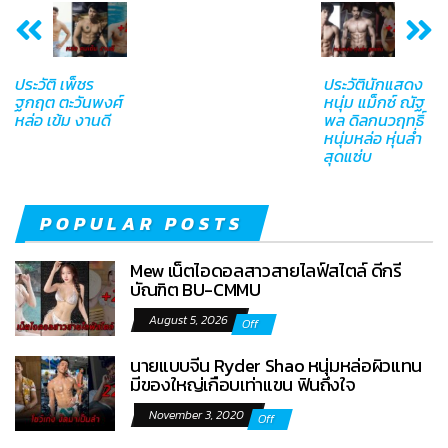
ประวัติ เพ็ชร
ประวัตินักแสดง
ฐกฤต ตะวันพงศ์
หนุ่ม แม็กซ์ ณัฐ
หล่อ เข้ม งานดี
พล ดิลกนวฤทธิ์
หนุ่มหล่อ หุ่นล่ำ
สุดแซ่บ
POPULAR POSTS
Mew เน็ตไอดอลสาวสายไลฟ์สไตล์ ดีกรี
บัณฑิต BU-CMMU
August 5, 2026
Off
นายแบบจีน Ryder Shao หนุ่มหล่อผิวแทน
มีของใหญ่เกือบเท่าแขน ฟินถึงใจ
November 3, 2020
Off