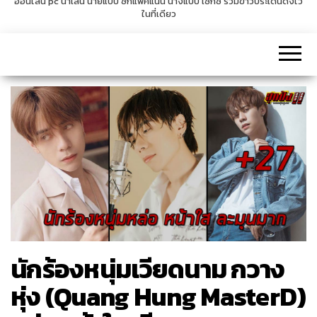
ออนไลน์ pc น่าเล่น นายแบบ ซิกแพคแน่น นางแบบ เซ็กซี่ รวมข่าวประเด็นดังไว้
ในที่เดียว
v
i
g
a
t
i
o
n
นักร้องหนุ่มเวียดนาม กวาง
หุ่ง (Quang Hung MasterD)