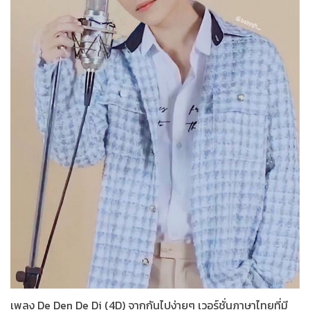
เพลง De Den De Di (4D) จากกันไปง่ายๆ เวอร์ชั่นภาษาไทยที่มี