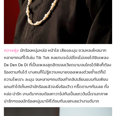
กวางหุ่ง
นักร้องหนุ่มหล่อ หน้าใส เสียงละมุน ชวนหลงใหลมาก
หลายๆคนที่ได้เล่น Tik Tok คงแทบจะไม่มีใครไม่เคยได้ยินเพลง
De Den De Di ที่เป็นเพลงสุดฮิตของเวียดนามจนใครได้ฟังก็ต้อง
ร้องตามกันได้ บางคนก็ไม่รู้ความหมายของเพลงด้วยซ้ำแต่ก็มี
ความไพเราะ ละมุน จนหลายๆคนต้องทำคลิปเลียนแบบกันเพียบ
แถมถ้าได้เห็นหน้านักร้องแล้วจะยิ่งร้องว้าว กริ๊ดตามๆกันเลย ทั้ง
หล่อ น่ารัก งานดีมากจนต้องหาวาร์ปกันเป็นแถววันนี้เราเอาภาพ
น่ารักๆของนักร้องหนุ่มมาให้ได้ชมกันบอกเลยว่างานดีมาก