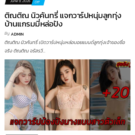
June 9, 2026
Off
ติณติณ นิวคันทรี่ แจกวาร์ปหนุ่มลูกทุ่ง
บ้านแกรมมี่หล่อปัง
By
ADMIN
ติณติณ นิวคันทรี่ เปิดวาร์ปหนุ่มหล่อบอยแบนด์ลูกทุ่งเจ้าของชื่อ
จริง ติณติณ จรัสรวี...