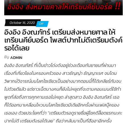
October 16, 2020
Off
อิงอิง อิงณภัทร์ เตรียมส่งหมายศาล ให้
เกรียนคีย์บอร์ด โพสต์ปากไม่ดีเตรียมตังค์
รอได้เลย
By
ADMIN
อิงอิง อิงณภัสร์ ที่เป็นข่าวโด่งดังอยู่ช่วงเดือนกันยายนที่ผ่านมา
เรื่องที่เกี่ยวโยงในครอบครัวของ สาวธัญญ่า ธัญญาเรศ จนโดน
วิพากษ์วิจารณ์บนโลกโซเชียวเป็นอย่างมากตอนนี้ก็ได้เคลียร์กันจบ
ไปด้วยดีแล้ว แต่ชาวเน็ตบางคนก็ยังไม่หยุดที่จะตามคอมเมนต์ใช้ทำ
พูดที่ส่อถึงการคุกคามเธอไม่หยุด ล่าสุดสาว อิงอิง อิงณภัสร์ เธอ
ก็ได้ออกมาเคลื่อนไหวบนโลกโซเชียวมีเดียอีกครั้งผ่านเฟสบุ๊คของ
เธอเอง ด้วยประโยคที่ว่า ”เตรียมตัวรอดูรายชื่อผู้โชคดีล็อตแรกนะคะ
ปากไม่ดี เตรียมตังรอได้เลย” ถือว่ากลับมาเป็นที่ฮือฮาอีกครั้ง