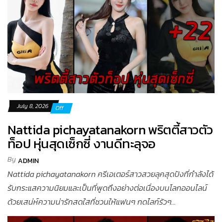
July 8, 2026
Off
Nattida pichayatanakorn พริตตี้สาวตัว
ท็อป หุ่นสุดเซ็กซี่ งานดีทะลุจอ
By
ADMIN
Nattida pichayatanakorn ครีเอเตอร์สาวสวยลุคสุดปังที่กำลังได้
รับกระแสความนิยมและเป็นที่พูดถึงอย่างต่อเนื่องบนโลกออนไลน์
ด้วยเสน่ห์ความน่ารักสดใสที่ชวนให้แฟนๆ กดไลก์รัวๆ...