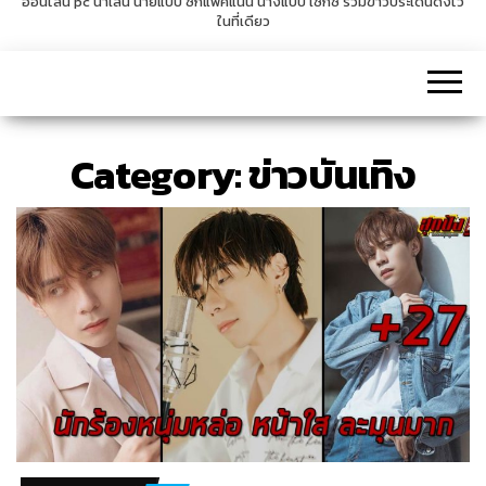
ออนไลน์ pc น่าเล่น นายแบบ ซิกแพคแน่น นางแบบ เซ็กซี่ รวมข่าวประเด็นดังไว้
ในที่เดียว
v
i
g
a
t
Category:
ข่าวบันเทิง
i
o
n