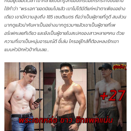
กันอยู่ตลอดเวลา เขากลายเป็นที่รู้จักของใครต่อใครกระทั่งขึ้นแท่น
ใช้คำว่า “พระเอก”ยอดนิยมไปแล้ว เขาไม่ได้มีดีแค่หน้าตาเพียงอย่าง
เดียว เขามีความสูงถึง 185 เซนติเมตร ถือว่าเป็นผู้ชายที่ดูดี สมส่วน
มากดูแล้วน่าค้นหาเป็นอย่างมากดูรวมๆแล้วเขาเป็นผู้ชายที่เพ
อร์เฟคเลยทีเดียว และยังเป็นผู้ชายในสเปคของสาวหลายๆคน ด้วย
ความที่เขาเป็นหนุ่มอารมณ์ดี ขี้เล่น ใครอยู่ใกล้ก็ต้องหลงรักเขา
แบบหัวปักหัวปำกันเลย…