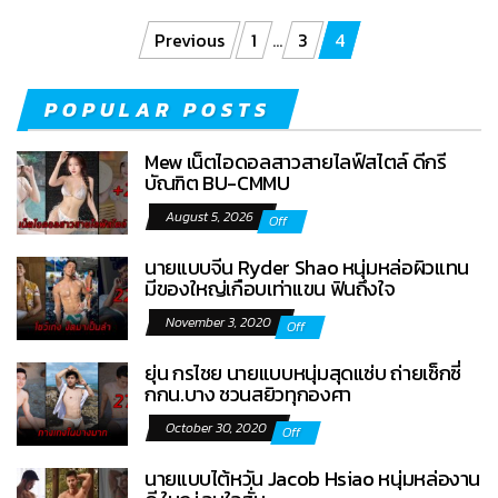
Posts pagination
Previous
1
…
3
4
POPULAR POSTS
Mew เน็ตไอดอลสาวสายไลฟ์สไตล์ ดีกรี
บัณฑิต BU-CMMU
August 5, 2026
Off
นายแบบจีน Ryder Shao หนุ่มหล่อผิวแทน
มีของใหญ่เกือบเท่าแขน ฟินถึงใจ
November 3, 2020
Off
ยุ่น กรไชย นายแบบหนุ่มสุดแซ่บ ถ่ายเซ็กซี่
กกน.บาง ชวนสยิวทุกองศา
October 30, 2020
Off
นายแบบไต้หวัน Jacob Hsiao หนุ่มหล่องาน