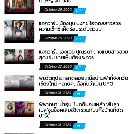
ดี ใหญ่ จนใจสั่น
October 28, 2020
Off
แจกวาร์ป น้องบุษ บงกช ไอดอลสาวสวย
ความเซ็กซี่ เผ็ดร้อนระดับตัวแม่
October 28, 2020
Off
แจกวาร์ป เอิงเอย ปุณรดา นางแบบสาวสวย
สุดแซ่บ ชายเห็นต้องระทวย
October 20, 2020
Off
พบวัตถุประหลาดลอยเหนือน่านฟ้าที่จังหวัด
เชียงใหม่ หลายคนลือกันว่าเป็น UFO
October 16, 2020
Off
พิพากษา ‘น้ำอุ่น’ ในคดีมอมเหล้า ‘ลันลา
เบล’จนช็อคเสียชีวิต ร่วมกับแก๊งบ้านที่จัด
ปาร์ตี้
October 16, 2020
Off