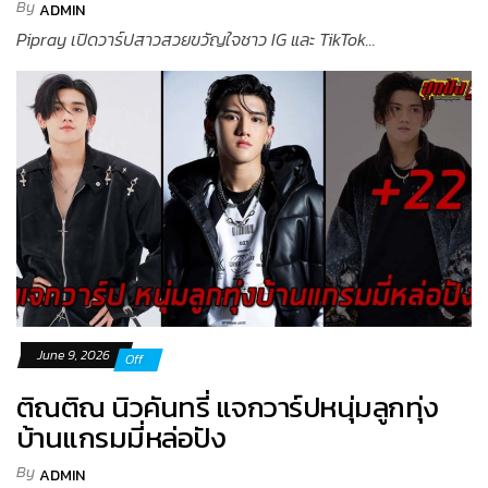
By
ADMIN
Pipray เปิดวาร์ปสาวสวยขวัญใจชาว IG และ TikTok...
June 9, 2026
Off
ติณติณ นิวคันทรี่ แจกวาร์ปหนุ่มลูกทุ่ง
บ้านแกรมมี่หล่อปัง
By
ADMIN