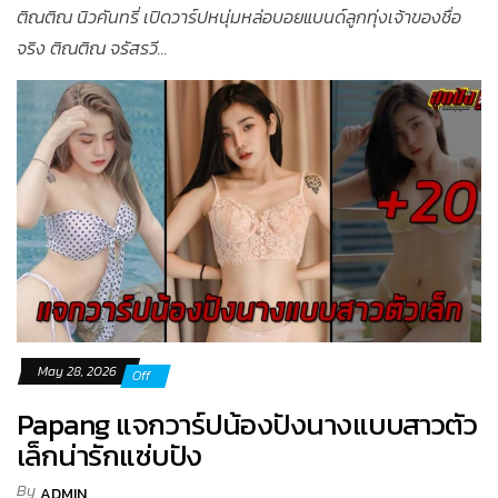
ติณติณ นิวคันทรี่ เปิดวาร์ปหนุ่มหล่อบอยแบนด์ลูกทุ่งเจ้าของชื่อ
จริง ติณติณ จรัสรวี...
May 28, 2026
Off
Papang แจกวาร์ปน้องปังนางแบบสาวตัว
เล็กน่ารักแซ่บปัง
By
ADMIN