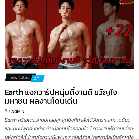
July 1, 2026
Off
Earth แจกวาร์ปหนุ่มตี๋งานดี ขวัญใจ
มหาชน ผลงานโดนเด่น
By
ADMIN
Earth ครีเอเตอร์หนุ่มหล่อลุคสุดปังที่กำลังได้รับกระแสความนิยม
และเป็นที่พูดถึงอย่างต่อเนื่องบนโลกออนไลน์ ด้วยเสน่ห์ความเท่และ
ไลฟ์สไตล์ที่น่าสนใจชวนให้แฟนๆ กดไลก์รัวๆ โดยเขาถือเป็นอีกหนึ่ง